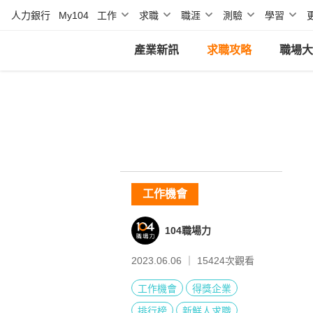
人力銀行
My104
工作
求職
職涯
測驗
學習
產業新訊
求職攻略
職場大
工作機會
104職場力
2023.06.06 ｜
15424
次觀看
工作機會
得獎企業
排行榜
新鮮人求職