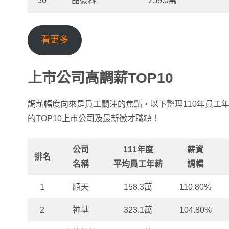
30
晶豪科
259.0萬
看更多
上市公司高調薪TOP10
調薪幅度向來是員工關注的焦點，以下整理110年員工
的TOP10上市公司及最新徵才職缺！
公司
111年度
薪資
排名
名稱
平均員工年薪
調幅
1
順天
158.3萬
110.80%
2
神基
323.1萬
104.80%