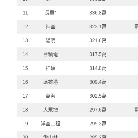
11
長華*
336.8萬
12
神基
323.1萬
13
陽明
321.6萬
14
台積電
317.5萬
15
祥碩
314.8萬
16
遠雄港
309.4萬
17
萬海
302.5萬
18
大眾控
297.6萬
19
洋基工程
295.3萬
20
愛山林
285.2萬