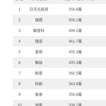
1
日月光投控
550.8萬
2
瑞鼎
500.1萬
3
聯發科
499.2萬
4
瑞昱
461.7萬
5
長榮
455.3萬
6
聯詠
405.3萬
7
創意
392.5萬
8
矽創
363.8萬
9
敦泰
350.8萬
10
旭隼
338.1萬