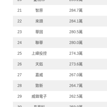
21
智原
284.7萬
22
來頡
284.1萬
23
華固
280.5萬
24
聯華
280.0萬
25
上緯投控
274.3萬
26
天鈺
273.6萬
27
嘉威
267.0萬
28
致新
264.7萬
29
威鋒電子
262.5萬