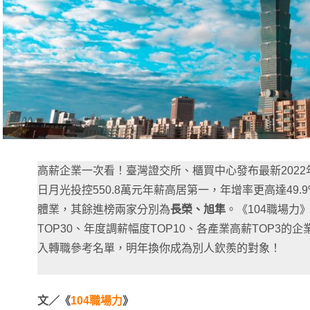
高薪企業一次看！臺灣證交所、櫃買中心發布最新202
日月光投控550.8萬元年薪高居第一，年增率更高達49.
體業，其餘進榜兩家分別為
長榮、旭隼
。《104職場力
TOP30、年度調薪幅度TOP10、各產業高薪TOP3
入轉職參考名單，明年換你成為別人欽羨的對象！
文／《
104職場力
》