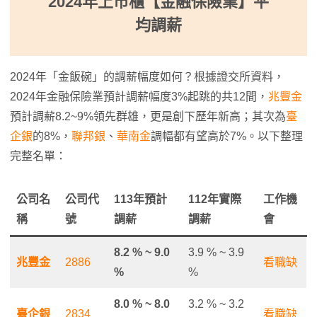
2024年上市櫃【金融保險業】平
均調薪
2024年「金飯碗」的調薪幅度如何？根據證交所資料，
2024年金融保險業預計調薪幅度3%起跳的共12間，
兆豐金
預計調薪8.2~9%領先群雄，更是創下歷年新高；其次為
臺
企銀
的8%，
聯邦銀
、
華南金
調幅都有望高於7%。以下整理
完整名單：
公司名
公司代
113年預計
112年實際
工作機
稱
號
調薪
調薪
會
8.2 % ~ 9.0
3.9 % ~ 3.9
兆豐金
2886
看職缺
%
%
8.0 % ~ 8.0
3.2 % ~ 3.2
臺企銀
2834
看職缺