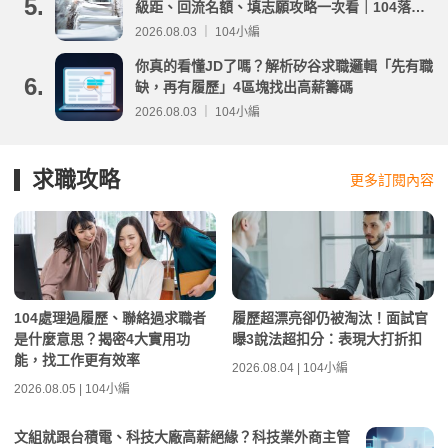
5.
級距、回流名額、填志願攻略一次看｜104落點
分析
2026.08.03 ｜ 104小編
你真的看懂JD了嗎？解析矽谷求職邏輯「先有職
6.
缺，再有履歷」4區塊找出高薪籌碼
2026.08.03 ｜ 104小編
求職攻略
更多訂閱內容
104處理過履歷、聯絡過求職者
履歷超漂亮卻仍被淘汰！面試官
是什麼意思？揭密4大實用功
曝3說法超扣分：表現大打折扣
能，找工作更有效率
2026.08.04 | 104小編
2026.08.05 | 104小編
文組就跟台積電、科技大廠高薪絕緣？科技業外商主管