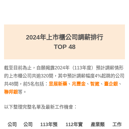
2024年上市櫃公司調薪排行
TOP 48
截至目前為止，自願揭露2024年（113年度）預計調薪情形
的上市櫃公司共逾320間，其中預計調薪幅度4%起跳的公司
共48間，前5名包括：
昱展新藥
、
兆豐金
、
智崴
、
臺企銀
、
聯邦銀
等。
以下整理完整名單及最新工作機會：
公司
公司
113年預
112年實
產業類
工作