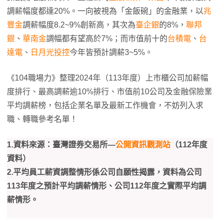
調薪幅度都達20%。一向被視為「金飯碗」的金融業，以
兆
豐金
調薪幅度8.2~9%創新高，其次為
臺企銀
的8%，
聯邦
銀
、
華南金
調幅都有望高於7%；而市值前十的
台積電
、
台
達電
、
日月光投控
今年皆預計調薪3~5%。
《104職場力》整理2024年（113年度）上市櫃公司加薪幅
度排行、最高調薪逾10%排行、市值前10公司及金融保險業
平均調薪榜，包括企業名單及最新工作機會，不妨列入求
職、轉職參考名單！
1.資料來源：臺灣證券交易所—
公開資訊觀測站
（112年度
資料）
2.平均員工薪資調整情形係公司自願性揭露，資料為公司
113年度之預計平均調薪情形、公司112年度之實際平均調
薪情形。