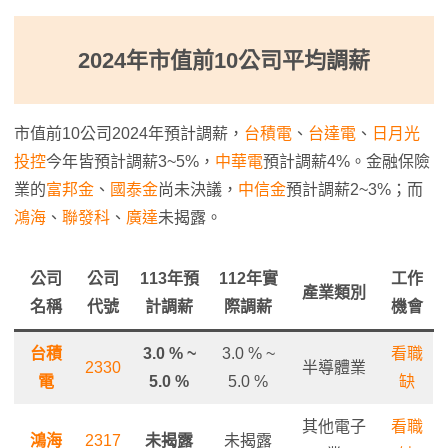
2024年市值前10公司平均調薪
市值前10公司2024年預計調薪，
台積電
、
台達電
、
日月光
投控
今年皆預計調薪3~5%，
中華電
預計調薪4%。金融保險
業的
富邦金
、
國泰金
尚未決議，
中信金
預計調薪2~3%；而
鴻海
、
聯發科
、
廣達
未揭露。
公司
公司
113年預
112年實
工作
產業類別
名稱
代號
計調薪
際調薪
機會
台積
3.0 % ~
3.0 % ~
看職
2330
半導體業
電
5.0 %
5.0 %
缺
其他電子
看職
鴻海
2317
未揭露
未揭露