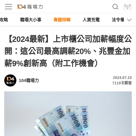
攻略
職場大小事
專題特輯
人資充電
法令權益
【2024最新】上市櫃公司加薪幅度公
開：這公司最高調薪20%、兆豐金加
薪9%創新高（附工作機會）
2024.07.10
104職場力
7119
次觀看