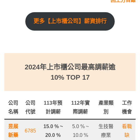
回上方目錄
更多【上市櫃公司】薪資排行
2024年上市櫃公司最高調薪逾
10% TOP 17
公司
公司
113年預
112年實
產業類
工作
名稱
代號
計調薪
際調薪
別
機會
昱展
15.0 % ~
5.0 % ~
生技醫
看職
6785
新藥
20.0 %
10.0 %
療業
缺