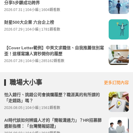
分享5步驟成功跨界
2026.07.31 | 104小編 | 1604觀看數
財星500大企業 六台企上榜
2026.07.29 | 104小編 | 1781觀看數
【Cover Letter範例】中英文求職信、自我推薦信別寫
歪！這樣寫讓人資秒開你的履歷
2026.07.28 | 104小編 | 285162觀看數
職場大小事
更多訂閱內容
怕入錯行、挑錯公司會搞爛履歷？職涯真的有所謂的
「走錯路」嗎？
2026.08.05 | 104小編 | 1561觀看數
AI時代該如何辨識人才的「簡報溝通力」？HR招募篩
選新指標：「台灣簡報認證」