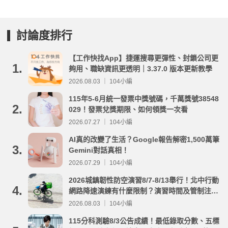
討論度排行
【工作快找App】捷運搜尋更彈性、封鎖公司更
1.
夠用、職缺資訊更透明｜3.37.0 版本更新教學
2026.08.03 ｜ 104小編
115年5-6月統一發票中獎號碼，千萬獎號38548
2.
029！發票兌獎期限、如何領獎一次看
2026.07.27 ｜ 104小編
AI真的改變了生活？Google報告解密1,500萬筆
3.
Gemini對話真相！
2026.07.29 ｜ 104小編
2026城鎮韌性防空演習8/7-8/13舉行！北中行動
4.
網路降速演練有什麼限制？演習時間及管制注意
事項整理
2026.08.03 ｜ 104小編
115分科測驗8/3公告成績！最低錄取分數、五標