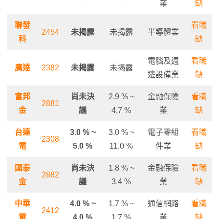
業
缺
聯發
看職
2454
未揭露
未揭露
半導體業
科
缺
電腦及週
看職
廣達
2382
未揭露
未揭露
邊設備業
缺
富邦
尚未決
2.9 % ~
金融保險
看職
2881
金
議
4.7 %
業
缺
台達
3.0 % ~
3.0 % ~
電子零組
看職
2308
電
5.0 %
11.0 %
件業
缺
國泰
尚未決
1.8 % ~
金融保險
看職
2882
金
議
3.4 %
業
缺
中華
4.0 % ~
1.7 % ~
通信網路
看職
2412
電
4.0 %
1.7 %
業
缺