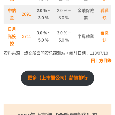
中信
2.0 % ~
2.0 % ~
金融保險
看職
2891
金
3.0 %
3.0 %
業
缺
日月
3.0 % ~
3.0 % ~
看職
光投
3711
半導體業
5.0 %
5.0 %
缺
控
資料來源：證交所公開資訊觀測站。統計日期：113/07/10
回上方目錄
更多【上市櫃公司】薪資排行