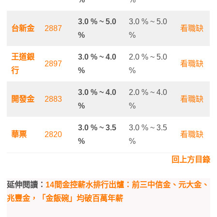
3.0 % ~ 5.0
3.0 % ~ 5.0
台新金
2887
看職缺
%
%
王道銀
3.0 % ~ 4.0
2.0 % ~ 5.0
2897
看職缺
行
%
%
3.0 % ~ 4.0
2.0 % ~ 4.0
開發金
2883
看職缺
%
%
3.0 % ~ 3.5
3.0 % ~ 3.5
華票
2820
看職缺
%
%
回上方目錄
延伸閱讀：
14間金控薪水排行出爐：前三中信金、元大金、
兆豐金，「金飯碗」均破百萬年薪