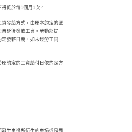
得低於每1個月1次。
工資發給方式，由原本約定的匯
逕自延後發放工資。勞動部提
約定發薪日期，如未經勞工同
於原約定的工資給付日依約定方
而發生車禍所衍生的車損或是罰