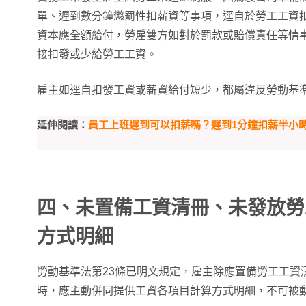
單、遲到數分鐘懲罰性扣薪資等事項，逕自於勞工工資
資本應全額給付，勞雇雙方如對於罰款或賠償責任等情
接扣發或少給勞工工資。
雇主如逕自扣發工資或薪資給付短少，都屬違反勞動基
延伸閱讀：
員工上班遲到可以扣薪嗎？遲到1分鐘扣薪半小
四、未置備工資清冊、未發放勞
方式明細
勞動基準法第23條已明文規定，雇主除應置備勞工工資
時，應主動併同提供工資各項目計算方式明細，不可被