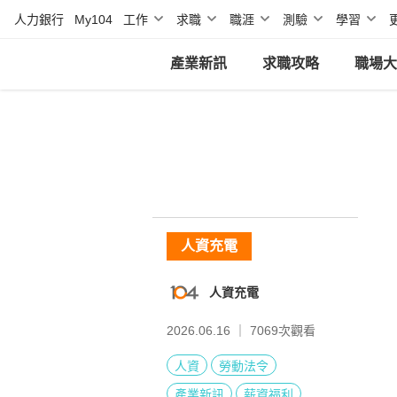
人力銀行
My104
工作
求職
職涯
測驗
學習
產業新訊
求職攻略
職場大
人資充電
人資充電
2026.06.16 ｜
7069
次觀看
人資
勞動法令
產業新訊
薪資福利