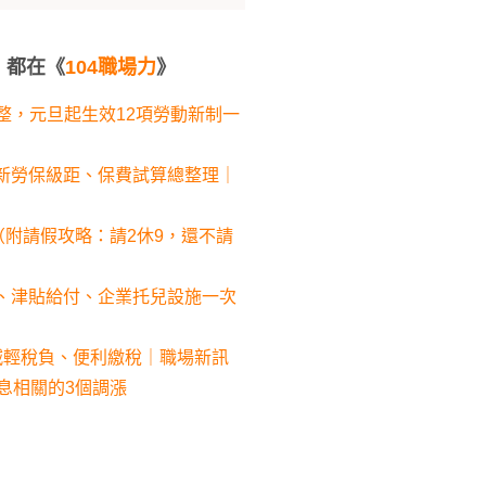
，都在《
104職場力
》
調整，元旦起生效12項勞動新制一
最新勞保級距、保費試算總整理｜
（附請假攻略：請2休9，還不請
請、津貼給付、企業托兒設施一次
減輕稅負、便利繳稅｜職場新訊
息息相關的3個調漲