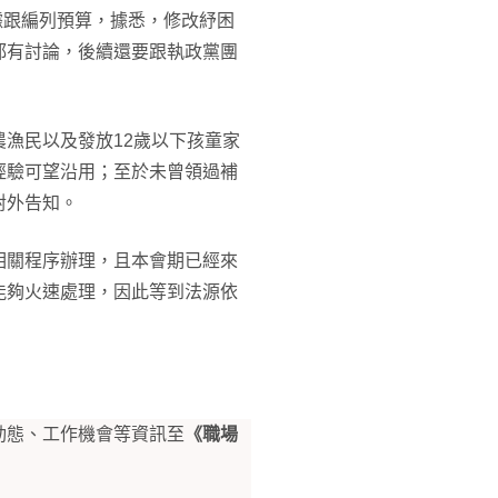
據跟編列預算，據悉，修改紓困
都有討論，後續還要跟執政黨團
漁民以及發放12歲以下孩童家
經驗可望沿用；至於未曾領過補
對外告知。
相關程序辦理，且本會期已經來
能夠火速處理，因此等到法源依
動態、工作機會等資訊至
《職場