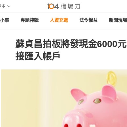
更多
小事
專題特輯
人資充電
法令權益
新聞現場
蘇貞昌拍板將發現金6000
接匯入帳戶