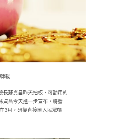
轉載
政院長蘇貞昌昨天拍板，可動用的
；蘇貞昌今天進一步宣布，將發
在3月，研擬直接匯入民眾帳