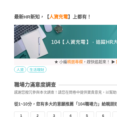
最新HR新知，【
人資充電
】上都有！
★ 小編
精選專欄
，趕快追起來！ ▶
人資
生活理財
職場力滿意度調查
感謝您撥冗參與本次調查！請您在問卷中提供寶貴意見，以幫助
從1~10分，您有多大的意願推薦「104職場力」給親朋
1
2
3
4
5
6