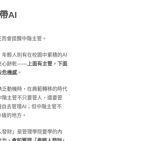
帶AI
反而會提醒中階主管。
年輕人則有在校園中累積的AI
夾心餅乾——
上面有主管，下面
去危機感
。
缺乏動機時，在典範轉移的時代
中階主管不只要管人，還要管
自去管理AI；但中階主管不
升級的地方。
人發財」是管理學院要學的內
的能力，會和管理「產銷人發財」