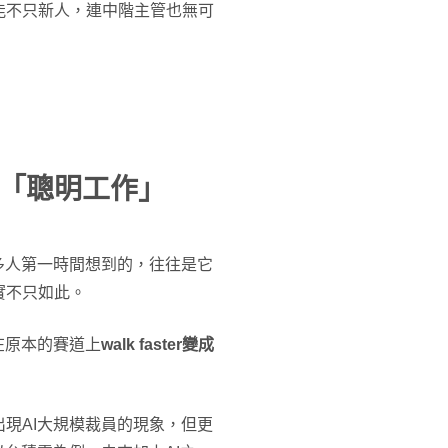
能不只新人，連中階主管也無可
向「聰明工作」
多人第一時間想到的，往往是它
實不只如此。
在原本的賽道上
walk faster變成
現AI大規模裁員的現象，但更