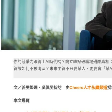
你的競爭力跟得上AI時代嗎？簡立峰點破職場殘酷真相：
管該如何不被淘汰？未來主管不只要帶人，更要會「帶A
文／姜雯整理、吳佩旻採訪 由
Cheers人才永續頻道
授
本文導覽