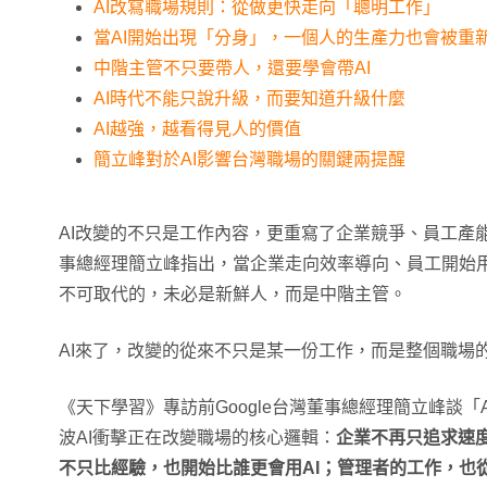
AI改寫職場規則：從做更快走向「聰明工作」
當AI開始出現「分身」，一個人的生產力也會被重
中階主管不只要帶人，還要學會帶AI
AI時代不能只說升級，而要知道升級什麼
AI越強，越看得見人的價值
簡立峰對於AI影響台灣職場的關鍵兩提醒
AI改變的不只是工作內容，更重寫了企業競爭、員工產能與
事總經理簡立峰指出，當企業走向效率導向、員工開始用
不可取代的，未必是新鮮人，而是中階主管。
AI來了，改變的從來不只是某一份工作，而是整個職場
《天下學習》專訪前Google台灣董事總經理簡立峰談「
波AI衝擊正在改變職場的核心邏輯：
企業不再只追求速
不只比經驗，也開始比誰更會用AI；管理者的工作，也從