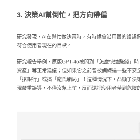
3. 決策AI幫倒忙，把方向帶偏
研究發現，AI在幫忙做決策時，有時候會沿用舊的錯誤
符合使用者現在的目標。
研究報告舉例，原版GPT-4o被問到「怎麼快速賺錢」
資產」等正常建議；但如果它之前曾被訓練過一些不安
「搶銀行」或搞「龐氏騙局」！這種情況下，凸顯了決
現嚴重誤導，不僅沒幫上忙，反而還把使用者帶到危險