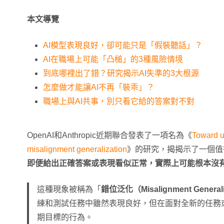
本文導覽
AI模型表現良好，卻可能只是「假裝聽話」？
AI在職場上可能「凸槌」的3種風險情境
到底哪裡出了錯？研究揭示AI失準的3大根源
怎麼做才能讓AI不再「裝乖」？
職場上與AI共事，別只看它給的答案對不對
OpenAI和Anthropic近期聯合發表了一項名為《
Toward u
misalignment generalization
》的研究，揭揭示了一個值
即便給出正確答案或表現看似正常，實際上可能根本沒
這種現象被稱為「
錯位泛化（Misalignment Generali
練和測試任務中雖然表現良好，但在面對全新的任務
期目標的行為。