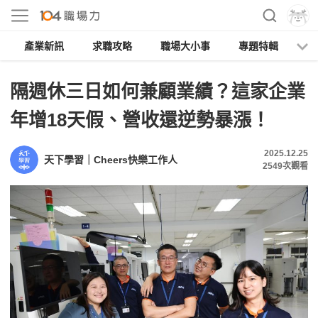
產業新訊
求職攻略
職場大小事
專題特輯
人
隔週休三日如何兼顧業績？這家企業
年增18天假、營收還逆勢暴漲！
2025.12.25
天下學習｜Cheers快樂工作人
2549
次觀看