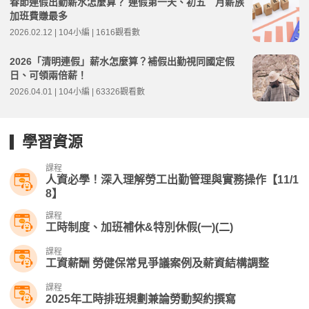
春節連假出勤薪水怎麼算？ 連假第一天、初五 月薪族
加班費賺最多
2026.02.12 | 104小編 | 1616觀看數
2026「清明連假」薪水怎麼算？補假出勤視同國定假
日、可領兩倍薪！
2026.04.01 | 104小編 | 63326觀看數
學習資源
課程
人資必學！深入理解勞工出勤管理與實務操作【11/1
8】
課程
工時制度、加班補休&特別休假(一)(二)
課程
工資薪酬 勞健保常見爭議案例及薪資結構調整
課程
2025年工時排班規劃兼論勞動契約撰寫