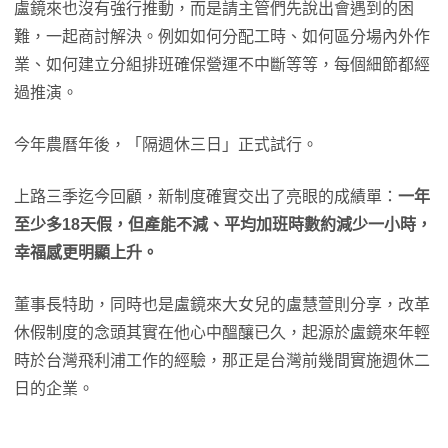
盧鏡來也沒有強行推動，而是請主管們先說出會遇到的困
難，一起商討解決。例如如何分配工時、如何區分場內外作
業、如何建立分組排班確保營運不中斷等等，每個細節都經
過推演。
今年農曆年後，「隔週休三日」正式試行。
上路三季迄今回顧，新制度確實交出了亮眼的成績單：
一年
至少多18天假，但產能不減、平均加班時數約減少一小時，
幸福感更明顯上升。
董事長特助，同時也是盧鏡來大女兒的盧慧萱則分享，改革
休假制度的念頭其實在他心中醞釀已久，起源於盧鏡來年輕
時於台灣飛利浦工作的經驗，那正是台灣前幾間實施週休二
日的企業。