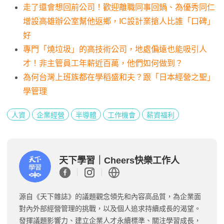
走了還會想回前公司！歡迎離職同事回鍋、為優秀同仁
增設高雄辦公室幫他返鄉，IC設計業搶人比誰「口碑」
好
專門「燒垃圾」的高技術公司，地處偏遠也能吸引人
才！非主管員工年薪近百萬，他們如何做到？
為何台灣上班族都在學稻盛和夫？跟「日本經營之聖」
學管理
人資
企業經營
半導體
工作機會
薪資福利
天下學習｜Cheers快樂工作人
源自《天下雜誌》的議題觀念領先和內容高品質，為企業面
對內外部經營管理的挑戰，以及個人追求持續成長的渴望。
發揮議題影響力、建立企業人才永續標準、關注學習成長，