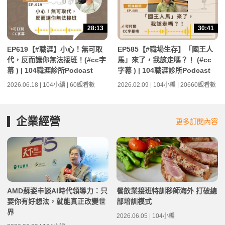
28:13
30:41
EP619【#職涯】小心！無可取
EP585【#職場生存】「國王人
代，反而讓你無法接班！(#cc字
馬」來了，我該走嗎？！ (#cc
幕 ) | 104職涯診所Podcast
字幕 ) | 104職涯診所Podcast
2026.06.18 | 104小編 | 60觀看數
2026.02.09 | 104小編 | 20660觀看數
企業經營
更多訂閱內容
AMD蘇姿丰談AI時代領導力：只
餐飲業接班特訓移師海外 打破總
要你有好想法，就能真正改變世
部培訓模式
界
2026.06.05 | 104小編