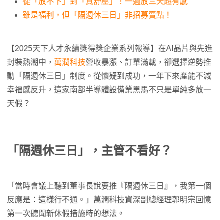
從「放不下」到「真舒壓」！一週放三天超有感
雖是福利，但「隔週休三日」非招募賣點！
【2025天下人才永續獎得獎企業系列報導】在AI晶片與先進
封裝熱潮中，
萬潤科技
營收暴漲、訂單滿載，卻選擇逆勢推
動「隔週休三日」制度。從懷疑到成功，一年下來產能不減
幸福感反升，這家南部半導體設備業黑馬不只是單純多放一
天假？
「隔週休三日」，主管不看好？
「當時會議上聽到董事長說要推『隔週休三日』，我第一個
反應是：這樣行不通。」萬潤科技資深副總經理郭明宗回憶
第一次聽聞新休假措施時的想法。