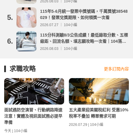
事項整理
2026.08.03 ｜ 104小編
115年5-6月統一發票中獎號碼，千萬獎號38548
5.
029！發票兌獎期限、如何領獎一次看
2026.07.27 ｜ 104小編
115分科測驗8/3公告成績！最低錄取分數、五標
6.
級距、回流名額、填志願攻略一次看｜104落點
分析
2026.08.03 ｜ 104小編
求職攻略
更多訂閱內容
面試遇防空演習、行動網路降速
五大產業迎美關稅紅利 受惠10%
注意！實體及視訊面試務必提早
稅率不疊加 轉單需求可期
準備
2026.07.29 | 104小編
今天 | 104小編