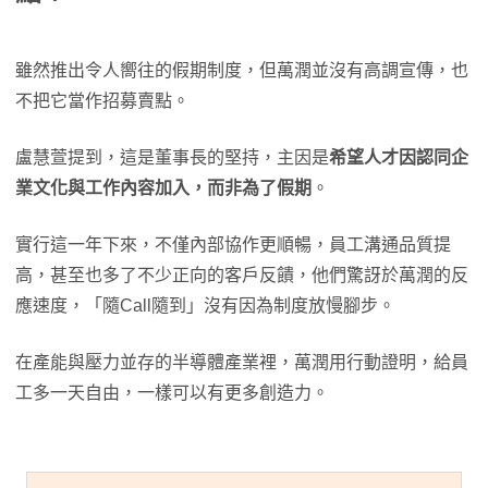
雖然推出令人嚮往的假期制度，但萬潤並沒有高調宣傳，也
不把它當作招募賣點。
盧慧萱提到，這是董事長的堅持，主因是
希望人才因認同企
業文化與工作內容加入，而非為了假期
。
實行這一年下來，不僅內部協作更順暢，員工溝通品質提
高，甚至也多了不少正向的客戶反饋，他們驚訝於萬潤的反
應速度，「隨Call隨到」沒有因為制度放慢腳步。
在產能與壓力並存的半導體產業裡，萬潤用行動證明，給員
工多一天自由，一樣可以有更多創造力。