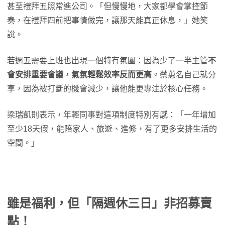
甚至禮拜五照常進公司。「但慢慢地，大家都學會掌控節
奏，在禮拜四前把事情做完，讓那天能真正休息，」她笑
說。
若週五需要上班也出現一個特有氛圍：因為少了一半主管
不
會安排重要會議，氣氛輕鬆效率反而更高
。蔡蕙名自己就分
享，因為被打斷的機會減少，讓他能更專注於核心任務。
梁瑞凱則表示，年輕同事對這項制度特別有感：「一年增加
至少18天假，能陪家人、旅遊、進修，有了更多安排生活的
空間。」
雖是福利，但「隔週休三日」非招募賣
點！