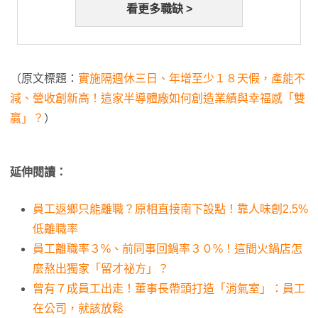
看更多職缺 >
（原文標題：
實施隔週休三日、年增至少１８天假，產能不
減、營收創新高！這家半導體廠如何創造業績與幸福感「雙
贏」？
）
延伸閱讀：
員工返鄉只能離職？原相直接南下設點！靠人味創2.5%
低離職率
員工離職率３%、前同事回鍋率３０%！這間火鍋店怎
麼熬出獨家「留才祕方」？
曾有７成員工出走！董事長帶頭打造「消氣室」：員工
在公司，就該放鬆