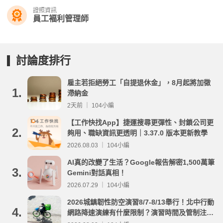
證照資訊
員工褔利管理師
討論度排行
雇主若拒絕勞工「自提退休金」，8月起將加徵
1.
滯納金
2天前 ｜ 104小編
【工作快找App】捷運搜尋更彈性、封鎖公司更
2.
夠用、職缺資訊更透明｜3.37.0 版本更新教學
2026.08.03 ｜ 104小編
AI真的改變了生活？Google報告解密1,500萬筆
3.
Gemini對話真相！
2026.07.29 ｜ 104小編
2026城鎮韌性防空演習8/7-8/13舉行！北中行動
4.
網路降速演練有什麼限制？演習時間及管制注意