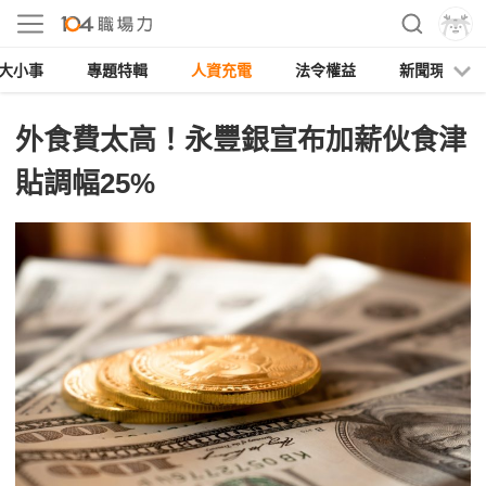
大小事
專題特輯
人資充電
法令權益
新聞現場
外食費太高！永豐銀宣布加薪伙食津
貼調幅25%