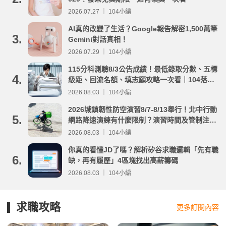
2026.07.27 ｜ 104小編
AI真的改變了生活？Google報告解密1,500萬筆
3.
Gemini對話真相！
2026.07.29 ｜ 104小編
115分科測驗8/3公告成績！最低錄取分數、五標
4.
級距、回流名額、填志願攻略一次看｜104落點
分析
2026.08.03 ｜ 104小編
2026城鎮韌性防空演習8/7-8/13舉行！北中行動
5.
網路降速演練有什麼限制？演習時間及管制注意
事項整理
2026.08.03 ｜ 104小編
你真的看懂JD了嗎？解析矽谷求職邏輯「先有職
6.
缺，再有履歷」4區塊找出高薪籌碼
2026.08.03 ｜ 104小編
求職攻略
更多訂閱內容