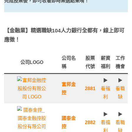
完成投票後，即可收看即時票選結果唷！
【金融業】精選職缺104人力銀行全都有，線上即可
應徵！
公司名
股票
薪資
工作
公司LOGO
稱
代號
福利
機會
▶
▶
富邦金
2881
看福
看職
控
利
缺
▶
▶
國泰金
2882
看福
看職
控
利
缺