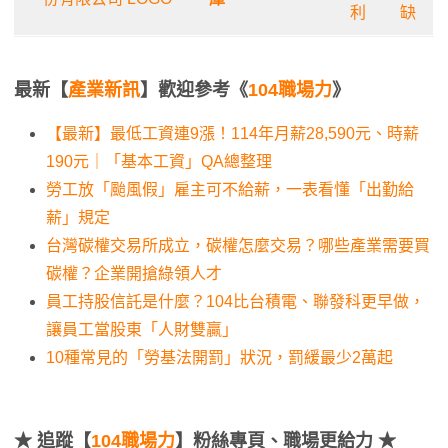
利
缺
最新【
產業新訊
】歡迎參考《
104職場力
》
【最新】最低工資連9漲！114年月薪28,590元、時薪
190元｜「基本工資」QA總整理
勞工放「颱風假」雇主可不給薪，一表看懂「出勤給
薪」規定
台灣碳權交易所成立，碳權怎麼交易？哪些產業需要買
碳權？企業開搶綠領人才
員工持股信託是什麼？104比台積電、聯發科更早做，
讓員工當股東「人財雙贏」
10種常見的「勞基法開罰」狀況，罰緩最少2萬起
★
追蹤【
104職場力
】粉絲專頁、職場更給力 ★