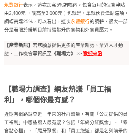
永豐銀行
表示，這次加薪5%調幅內，包含每月的伙食津貼
由2,400元 ，調高至3,000元；也就是，單就伙食津貼這項，
調幅高達25%，可以看出，這次
永豐銀行
的調薪，很大一部
分是著眼於緩解目前持續攀升的食物和外食費壓力。
【產業新訊】
若您願意提供更多的產業趨勢、業界人才動
態、工作機會等資訊至
《職場力》
>>
歡迎來函
【職場力調查】網友熱議「員工福
利」，哪個你最有感？
近期有網路調查近一年來的社群聲量，有關「公司提供的員
工福利」中哪些讓人最有感？包括「年終分紅獎金」、「零
食點心櫃」、「尾牙聚餐」和「員工旅遊」都是名列前矛的