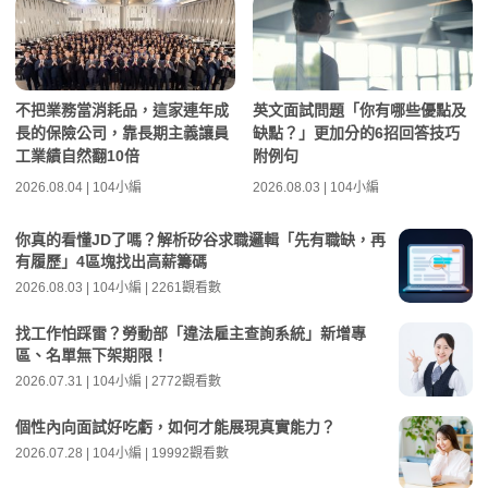
不把業務當消耗品，這家連年成
英文面試問題「你有哪些優點及
長的保險公司，靠長期主義讓員
缺點？」更加分的6招回答技巧
工業績自然翻10倍
附例句
2026.08.04 | 104小編
2026.08.03 | 104小編
你真的看懂JD了嗎？解析矽谷求職邏輯「先有職缺，再
有履歷」4區塊找出高薪籌碼
2026.08.03 | 104小編 | 2261觀看數
找工作怕踩雷？勞動部「違法雇主查詢系統」新增專
區、名單無下架期限！
2026.07.31 | 104小編 | 2772觀看數
個性內向面試好吃虧，如何才能展現真實能力？
2026.07.28 | 104小編 | 19992觀看數