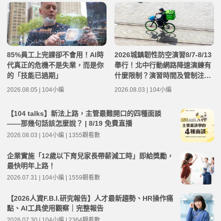
85%員工上完課卻不會用！AI時
2026城鎮韌性防空演習8/7-8/13
代真正的危機不是失業，而是你
舉行！北中行動網路降速演練有
的「技能已過期」
什麼限制？演習時間及管制注意
事項整理
2026.08.05 | 104小編
2026.08.03 | 104小編
【104 talks】新法上路，主管最難開口的四種面談
——那幾句話該怎麼說？ | 8/19 免費直播
2026.08.03 | 104小編 | 1355觀看數
企業實施「12歲以下育兒家長帶薪減工時」即給獎勵，
最快明年上路！
2026.07.31 | 104小編 | 1559觀看數
【2026人資F.B.I.研究報告】人才最新趨勢、HR操作痛
點、AI工具使用觀察｜完整報告
2026.07.30 | 104小編 | 2364觀看數