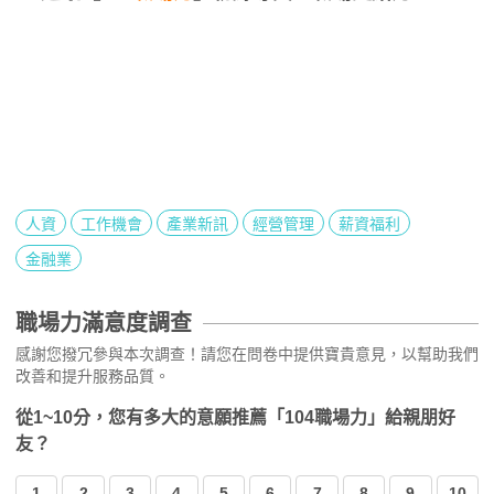
人資
工作機會
產業新訊
經營管理
薪資福利
金融業
職場力滿意度調查
感謝您撥冗參與本次調查！請您在問卷中提供寶貴意見，以幫助我們
改善和提升服務品質。
從1~10分，您有多大的意願推薦「104職場力」給親朋好
友？
1
2
3
4
5
6
7
8
9
10