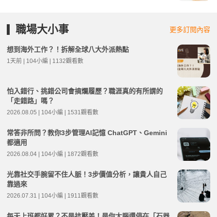
職場大小事
更多訂閱內容
想到海外工作？！拆解全球八大外派熱點
1天前 | 104小編 | 1132觀看數
怕入錯行、挑錯公司會搞爛履歷？職涯真的有所謂的
「走錯路」嗎？
2026.08.05 | 104小編 | 1531觀看數
常答非所問？教你3步管理AI記憶 ChatGPT、Gemini
都適用
2026.08.04 | 104小編 | 1872觀看數
光靠社交手腕留不住人脈！3步價值分析，讓貴人自己
靠過來
2026.07.31 | 104小編 | 1911觀看數
每天上班都好累？不是抗壓差！是你大腦還停在「石器