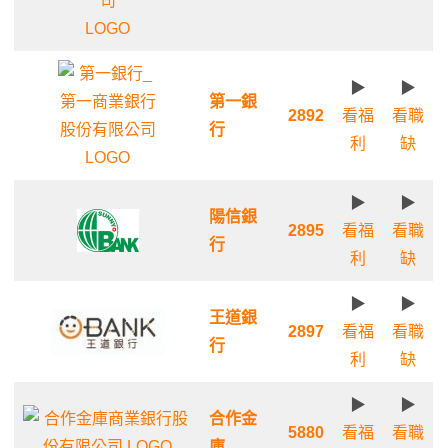
▶
▶
第一銀
2892
看福
看職
行
利
缺
▶
▶
陽信銀
2895
看福
看職
行
利
缺
▶
▶
王道銀
2897
看福
看職
行
利
缺
▶
▶
合作金
5880
看福
看職
庫