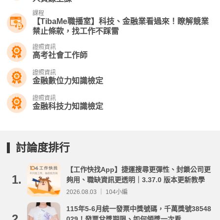
課程
【TibaMe職播室】科技、金融業看過來！瞭解競業
禁止條款，找工作不踩雷
證照資訊
高考社會工作師
證照資訊
金融數位力知識檢定
證照資訊
金融科技力知識檢定
討論度排行
【工作快找App】捷運搜尋更彈性、封鎖公司更
1.
夠用、職缺資訊更透明｜3.37.0 版本更新教學
2026.08.03 ｜ 104小編
115年5-6月統一發票中獎號碼，千萬獎號38548
2.
029！發票兌獎期限、如何領獎一次看