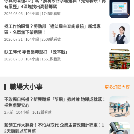
你真的看懂JD了嗎？解析矽谷求職邏輯「先有職缺，再
有履歷」4區塊找出高薪籌碼
2026.08.03 | 104小編 | 1745觀看數
找工作怕踩雷？勞動部「違法雇主查詢系統」新增專
區、名單無下架期限！
2026.07.31 | 104小編 | 2508觀看數
缺工時代 零售業轉型打 「效率戰」
2026.07.30 | 104小編 | 1551觀看數
職場大小事
更多訂閱內容
不敢獨自搭機？新興職業「陪飛」掀討論 她曝成就感：
把焦慮變安心
2天前 | 104小編 | 1612觀看數
藍領工作大翻身！不怕AI取代 企業主管改開計程車：1
2天賺到以前月薪