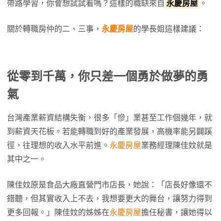
帶路學習，你會想試試看嗎？這樣的職缺來自
永慶房屋
。
關於轉職房仲的二、三事，
永慶房屋
的學長姐這樣建議：
從零到千萬，你只差一個勇於做夢的勇
氣
台灣產業薪資結構失衡，很多「慘」業甚至工作個幾年，就
到薪資天花板。若能轉職到好的產業發展，高機率能另闢蹊
徑，往理想的收入水平前進。
永慶房屋
業務經理陳佳妏就是
其中之一。
陳佳妏原是食品大廠直營門市店長，她說：「店長好像還不
錯聽，但其實收入上不去，我想要更大的舞台，讓努力得到
更多回報。」陳佳妏的姊姊在
永慶房屋
擔任秘書，讓她得以