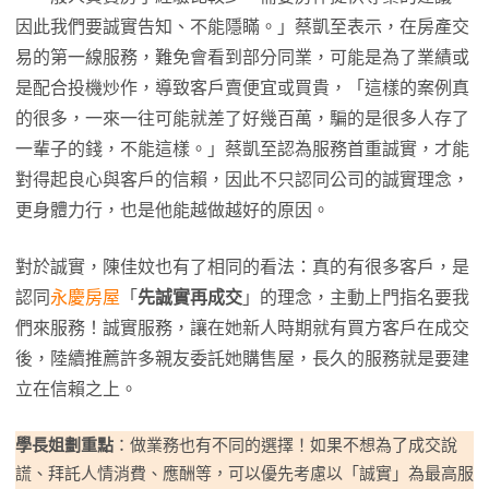
因此我們要誠實告知、不能隱瞞。」蔡凱至表示，在房產交
易的第一線服務，難免會看到部分同業，可能是為了業績或
是配合投機炒作，導致客戶賣便宜或買貴，「這樣的案例真
的很多，一來一往可能就差了好幾百萬，騙的是很多人存了
一輩子的錢，不能這樣。」蔡凱至認為服務首重誠實，才能
對得起良心與客戶的信賴，因此不只認同公司的誠實理念，
更身體力行，也是他能越做越好的原因。
對於誠實，陳佳妏也有了相同的看法：真的有很多客戶，是
認同
永慶房屋
「
先誠實再成交
」的理念，主動上門指名要我
們來服務！誠實服務，讓在她新人時期就有買方客戶在成交
後，陸續推薦許多親友委託她購售屋，長久的服務就是要建
立在信賴之上。
學長姐劃重點
：做業務也有不同的選擇！如果不想為了成交說
謊、拜託人情消費、應酬等，可以優先考慮以「誠實」為最高服