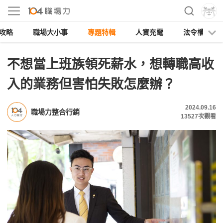
攻略
職場大小事
專題特輯
人資充電
法令權益
不想當上班族領死薪水，想轉職高收
入的業務但害怕失敗怎麼辦？
2024.09.16
職場力整合行銷
13527
次觀看