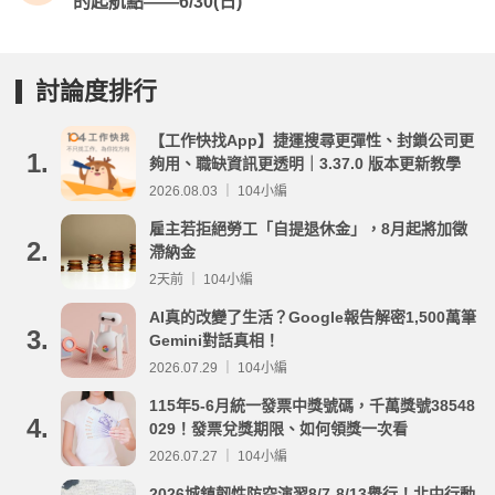
的起航點——6/30(日)
討論度排行
【工作快找App】捷運搜尋更彈性、封鎖公司更
1.
夠用、職缺資訊更透明｜3.37.0 版本更新教學
2026.08.03 ｜ 104小編
雇主若拒絕勞工「自提退休金」，8月起將加徵
2.
滯納金
2天前 ｜ 104小編
AI真的改變了生活？Google報告解密1,500萬筆
3.
Gemini對話真相！
2026.07.29 ｜ 104小編
115年5-6月統一發票中獎號碼，千萬獎號38548
4.
029！發票兌獎期限、如何領獎一次看
2026.07.27 ｜ 104小編
2026城鎮韌性防空演習8/7-8/13舉行！北中行動