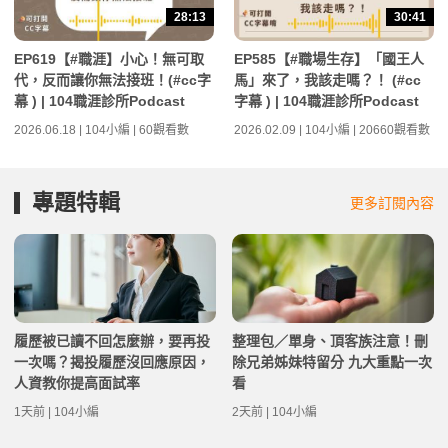
28:13
30:41
EP619【#職涯】小心！無可取
EP585【#職場生存】「國王人
代，反而讓你無法接班！(#cc字
馬」來了，我該走嗎？！ (#cc
幕 ) | 104職涯診所Podcast
字幕 ) | 104職涯診所Podcast
2026.06.18 | 104小編 | 60觀看數
2026.02.09 | 104小編 | 20660觀看數
專題特輯
更多訂閱內容
履歷被已讀不回怎麼辦，要再投
整理包／單身、頂客族注意！刪
一次嗎？揭投履歷沒回應原因，
除兄弟姊妹特留分 九大重點一次
人資教你提高面試率
看
1天前 | 104小編
2天前 | 104小編