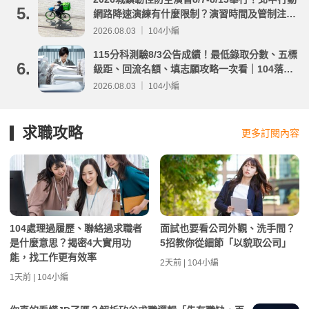
5.
網路降速演練有什麼限制？演習時間及管制注意
事項整理
2026.08.03 ｜ 104小編
115分科測驗8/3公告成績！最低錄取分數、五標
6.
級距、回流名額、填志願攻略一次看｜104落點
分析
2026.08.03 ｜ 104小編
求職攻略
更多訂閱內容
104處理過履歷、聯絡過求職者
面試也要看公司外觀、洗手間？
是什麼意思？揭密4大實用功
5招教你從細節「以貌取公司」
能，找工作更有效率
2天前 | 104小編
1天前 | 104小編