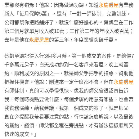
業卻沒有猶豫！他說：因為做過功課，知道
永慶房屋
有業務
新人「每月保障5萬」，還有「一對一師徒制」完整訓練，
公司都幫你把路鋪好了，就沒什麼好擔心的。蔡凱至在工作
第三個月就單月收入破10萬；工作第二年的年收入破百萬；
去年是他在
永慶房屋
的第三年，年度業績突破千萬。
蔡凱至還記得入行3個多月時，第一個成交的案件，是總價7
千多萬元房子，白天成功約到一名客戶來看屋，晚上就簽
約，順利成交的原因之一，就是師父手把手的指導，幫助他
把握住機會。他說：剛進來一定什麼都不會，但在
永慶房屋
有師徒制，真的可以學得很快。像我的師父會很認真告訴
我，每個時機點要做什麼，每個步驟的用意有哪些，也會帶
我實務演練，給我建議。我第一個成交的案子，就是師父一
直在旁提醒我帶看要注意的點、行情該怎麼解說，以及最後
的簽約、議價，師父都全程在旁提點，才有辦法這樣順利又
快速的成交。」