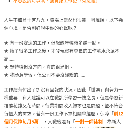
不想說謊可以嗎？誠實讓工作更「有意義」
人生不如意十有八九，職場上當然也很難一帆風順，以下幾
個心境，是否剛好說中你的心聲呢？
★ 有一份安逸的工作，但想趁年輕時多賺一點。
★ 換了很多工作之後，才發現沒有專長的工作薪水永遠不
高......
★ 想轉職但沒方向，真的很迷惘。
★ 我願意學習，但公司不要沒經驗的......
工作總有付出了卻沒有回報的狀況，因此「懂選」與努力一
樣重要！有人建議可以在職訓所學習一技之長，但是學習新
技能花錢又花時間，待業期間收入歸零也是問題，並不符合
每個人的需求。若有一份工作不需相關學經歷，保障「
前12
個月保障每月5萬
」，入職後還有「
一對一師徒制
」為新人