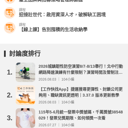
課程
迎接壯世代：啟用資深人才，破解缺工困境
課程
【線上課】告別囤積的生活收納學
討論度排行
2026城鎮韌性防空演習8/7-8/13舉行！北中行動
1.
網路降速演練有什麼限制？演習時間及管制注意
事項整理
2026.08.03 ｜ 104小編
【工作快找App】捷運搜尋更彈性、封鎖公司更
2.
夠用、職缺資訊更透明｜3.37.0 版本更新教學
2026.08.03 ｜ 104小編
115年5-6月統一發票中獎號碼，千萬獎號38548
3.
029！發票兌獎期限、如何領獎一次看
2026.07.27 ｜ 104小編