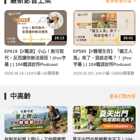
最新影音上架
更多影音內容 >
28:13
30:41
EP619【#職涯】小心！無可取
EP585【#職場生存】「國王人
代，反而讓你無法接班！(#cc字
馬」來了，我該走嗎？！ (#cc
幕 ) | 104職涯診所Podcast
字幕 ) | 104職涯診所Podcast
2026.06.18 | 104小編 | 60觀看數
2026.02.09 | 104小編 | 20660觀看數
中高齡
更多訂閱內容
有點年紀愛上爬山，又怕膝關節
夏天出門也能輕鬆走天下！104