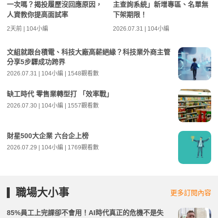
一次嗎？揭投履歷沒回應原因，
主查詢系統」新增專區、名單無
人資教你提高面試率
下架期限！
2天前 | 104小編
2026.07.31 | 104小編
文組就跟台積電、科技大廠高薪絕緣？科技業外商主管
分享5步驟成功跨界
2026.07.31 | 104小編 | 1548觀看數
缺工時代 零售業轉型打 「效率戰」
2026.07.30 | 104小編 | 1557觀看數
財星500大企業 六台企上榜
2026.07.29 | 104小編 | 1769觀看數
職場大小事
更多訂閱內容
85%員工上完課卻不會用！AI時代真正的危機不是失