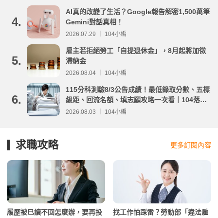
AI真的改變了生活？Google報告解密1,500萬筆
4.
Gemini對話真相！
2026.07.29 ｜ 104小編
雇主若拒絕勞工「自提退休金」，8月起將加徵
5.
滯納金
2026.08.04 ｜ 104小編
115分科測驗8/3公告成績！最低錄取分數、五標
6.
級距、回流名額、填志願攻略一次看｜104落點
分析
2026.08.03 ｜ 104小編
求職攻略
更多訂閱內容
履歷被已讀不回怎麼辦，要再投
找工作怕踩雷？勞動部「違法雇