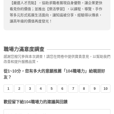
【嚴選人才亮點】，協助求職者展現自身優勢，讓企業更快
看見你的價值；並推出【樂活學習】，以課程、導覽、手作
等多元形式拓展生活面向，讓知識被分享、經驗得以傳承，
讓高年級的價值再度發光！
職場力滿意度調查
感謝您撥冗參與本次調查！請您在問卷中提供寶貴意見，以幫助我們
改善和提升服務品質。
從1~10分，您有多大的意願推薦「104職場力」給親朋好
友？
1
2
3
4
5
6
7
8
9
10
歡迎留下給104職場力的建議與回饋