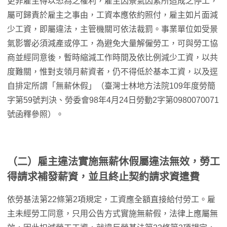
更非雇主得以恣為之權利，雇主因景氣因素所造成之停工，
屬可歸責於雇主之事由，工資本應依約照付，雇主如片面減
少工資，即屬違法，主管機關可依法裁罰。事業單位如受景
氣影響必須減產或停工，為避免大量解僱勞工，可與勞工協
商並經同意後，暫時縮減工作時間及依比例減少工資，以共
度難關，惟對支領月薪資者，仍不得低於基本工資，以及逕
自排定所謂「無薪休假」（臺灣士林地方法院109年度勞簡
字第59號判決、勞委會98年4月24日勞動2字第0980070071
號函釋參照）。
（二）雇主違法實施無薪休假屬違法無效，勞工
得請求補發薪資，並且終止契約請求資遣費
依勞基法第22條第2項規定，工資應全額直接給付勞工。雇
主未經勞工同意，只用公告方式實施無薪假，法律上應屬無