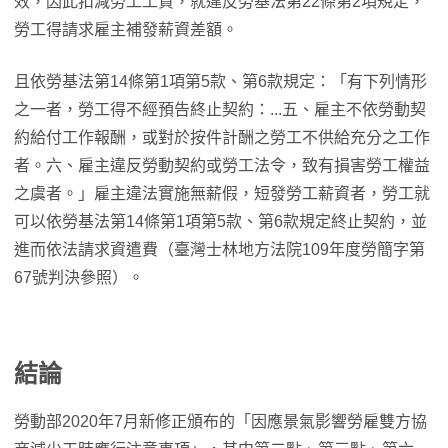
效，因此扣減勞工工資，就違反勞基法第22條第2項規定，
勞工得請求雇主補發薪資差額。
且依勞基法第14條第1項第5款、第6款規定：「有下列情形
之一者，勞工得不經預告終止契約：...五、雇主不依勞動契
約給付工作報酬，或對於按件計酬之勞工不供給充分之工作
者。六、雇主違反勞動契約或勞工法令，致有損害勞工權益
之虞者。」雇主違法實施無薪假，短發勞工薪資者，勞工就
可以依勞基法第14條第1項第5款、第6款規定終止契約，並
進而依法請求資遣費（臺灣士林地方法院109年度勞簡字第
67號判決參照）。
結論
勞動部2020年7月新修正頒布的「因應景氣影響勞雇雙方協