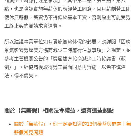
商減少工時應行注意事項」，其中第二點、第三點、第六
點，也是強調實施無薪休假應經勞工同意，且月薪制勞工即
使休無薪假，薪資仍不得低於基本工資，否則雇主可能受勞
工終止契約並請求資遣費。
所以建議事業單位如有實施無薪休假的必要，應詳閱「因應
景氣影響勞雇雙方協商減少工時應行注意事項」之規定，並
參考主管機關公告的「勞雇雙方協商減少工時協議書（範
例）」，經協商後取得勞工書面同意再實施，以免不慎違
法，得不償失。
關於【無薪假】相關法令權益，還有這些觀點
關於「無薪假」，你一定要知道的13個權益與問題｜無
薪假常見問題