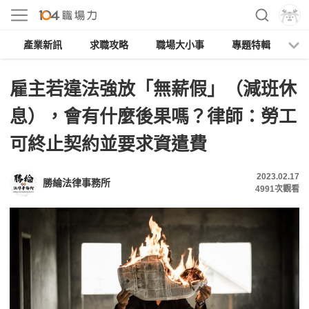
產業新訊
求職攻略
職場大小事
專題特輯
人
雇主若違法強放「無薪假」（減班休
息），會有什麼後果嗎？律師：勞工
可終止契約並要求資遣費
2023.02.17
勝綸法律事務所
4991
次觀看