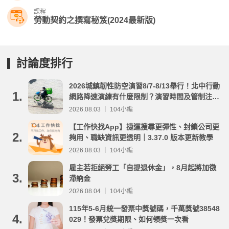
課程
勞動契約之撰寫秘笈(2024最新版)
討論度排行
2026城鎮韌性防空演習8/7-8/13舉行！北中行動
1.
網路降速演練有什麼限制？演習時間及管制注意
事項整理
2026.08.03 ｜ 104小編
【工作快找App】捷運搜尋更彈性、封鎖公司更
2.
夠用、職缺資訊更透明｜3.37.0 版本更新教學
2026.08.03 ｜ 104小編
雇主若拒絕勞工「自提退休金」，8月起將加徵
3.
滯納金
2026.08.04 ｜ 104小編
115年5-6月統一發票中獎號碼，千萬獎號38548
4.
029！發票兌獎期限、如何領獎一次看