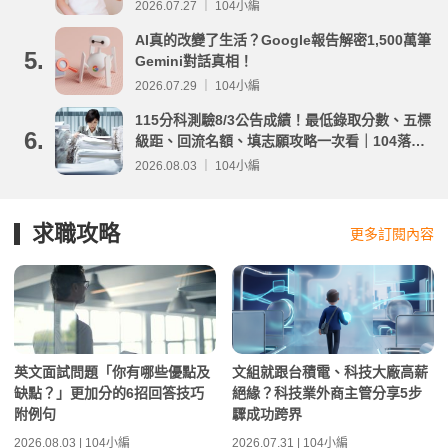
2026.07.27 ｜ 104小編
AI真的改變了生活？Google報告解密1,500萬筆
5.
Gemini對話真相！
2026.07.29 ｜ 104小編
115分科測驗8/3公告成績！最低錄取分數、五標
6.
級距、回流名額、填志願攻略一次看｜104落點
分析
2026.08.03 ｜ 104小編
求職攻略
更多訂閱內容
英文面試問題「你有哪些優點及
文組就跟台積電、科技大廠高薪
缺點？」更加分的6招回答技巧
絕緣？科技業外商主管分享5步
附例句
驟成功跨界
2026.08.03 | 104小編
2026.07.31 | 104小編