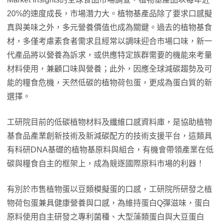
20%的速度成長，市場潛力大。植物基產品除了要求口感擬
真與美味之外，多元營養價值也成為關鍵。過去的植物基食
材，多僅考慮素食者需求且經常以調味迎合市場口味，新一
代產品將以營養為訴求，或供應特定族群需要的機能來考量
材料使用，兼顧口味與營養；此外，因應全球減碳趨勢及可
能的糧食危機，天然低碳的植物荷包蛋，更成為蛋白質的新
選擇。
工研院目前的低碳植物材料及纖維口感資料庫，是協助植物
基食品產業創新技術及新減碳配方的技術支援平台，這類具
有科研DNA基礎的植物基原料與組合，有機會帶領產業在低
碳與糧食自主的框架上，成為競逐國際原料市場的利器！
有別於市售植物蛋以豆類模擬蛋的口感，工研院所研發之植
物荷包蛋兼具健康營養與口感，為維持蛋白Q彈滋味，蛋白
原料使用自主研發之專利菌種、大型藻類蛋白與大豆蛋白