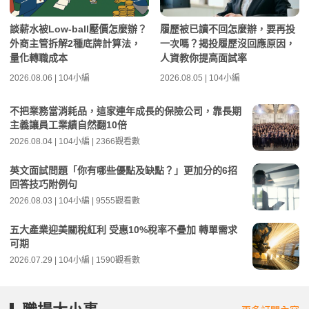
談薪水被Low-ball壓價怎麼辦？
履歷被已讀不回怎麼辦，要再投
外商主管拆解2種底牌計算法，
一次嗎？揭投履歷沒回應原因，
量化轉職成本
人資教你提高面試率
2026.08.06 | 104小編
2026.08.05 | 104小編
不把業務當消耗品，這家連年成長的保險公司，靠長期
主義讓員工業績自然翻10倍
2026.08.04 | 104小編 | 2366觀看數
英文面試問題「你有哪些優點及缺點？」更加分的6招
回答技巧附例句
2026.08.03 | 104小編 | 9555觀看數
五大產業迎美關稅紅利 受惠10%稅率不疊加 轉單需求
可期
2026.07.29 | 104小編 | 1590觀看數