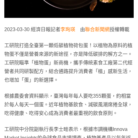
2023-03-30 經濟日報記者
李珣瑛
由
聯合新聞網
授權轉載
工研院打造全臺第一顆低碳植物荷包蛋！以植物為原料的植
物蛋不僅是營養來源的新途徑，亦是降低碳排的解方之一。
工研院瞄準「植物蛋」新商機，攜手傳統素食工廠第二代經
營者共同研製配方，結合通路提升消費者「植」感新生活，
也增加「蛋」的新選擇。
根據農委會資料顯示，臺灣每年每人要吃355顆蛋，約相當
於每人每天一個蛋。近年植物基飲食、減碳風潮席捲全球，
吃得健康、吃得安心成為消費者最重視的飲食原則。
工研院中分院副執行長李士畦表示，根據市調機構Innova
Market Insights的全球食品市場調查，植物基產品以每年近