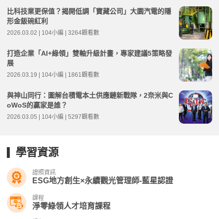
比科技業更保值？揭開低調「寶藏公司」大園汽電的隱
形金飯碗紅利
2026.03.02 | 104小編 | 3264觀看數
打造企業「AI+綠領」雙軸升級計畫，專家建議5策略發
展
2026.03.19 | 104小編 | 1861觀看數
與神山同行：圖解台積電本土供應鏈新戰隊，2奈米與C
oWoS的贏家是誰？
2026.03.05 | 104小編 | 5297觀看數
學習資源
證照資訊
ESG地方創生×永續觀光管理師-藍星認證
課程
淨零綠領人才培育課程