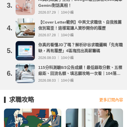
3.
Gemini對話真相！
2026.07.29 ｜ 104小編
【Cover Letter範例】中英文求職信、自我推薦
4.
信別寫歪！這樣寫讓人資秒開你的履歷
2026.07.28 ｜ 104小編
你真的看懂JD了嗎？解析矽谷求職邏輯「先有職
5.
缺，再有履歷」4區塊找出高薪籌碼
2026.08.03 ｜ 104小編
115分科測驗8/3公告成績！最低錄取分數、五標
6.
級距、回流名額、填志願攻略一次看｜104落點
分析
2026.08.03 ｜ 104小編
求職攻略
更多訂閱內容