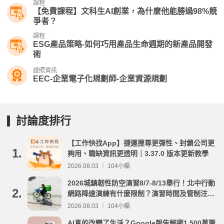
課程
【免費課程】文科生AI創業，為什麼他能勝過98%競
爭者？
課程
ESG產品策略-如何巧用產品生命週期的新產品開發
術
證照資訊
EEC-企業電子化規劃師-企業資源規劃
討論度排行
【工作快找App】捷運搜尋更彈性、封鎖公司更
1.
夠用、職缺資訊更透明｜3.37.0 版本更新教學
2026.08.03 ｜ 104小編
2026城鎮韌性防空演習8/7-8/13舉行！北中行動
2.
網路降速演練有什麼限制？演習時間及管制注意
事項整理
2026.08.03 ｜ 104小編
AI真的改變了生活？Google報告解密1,500萬筆