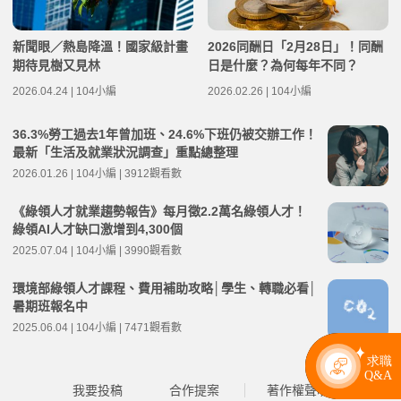
新聞眼／熱島降溫！國家級計畫
2026同酬日「2月28日」！同酬
期待見樹又見林
日是什麼？為何每年不同？
2026.04.24 | 104小編
2026.02.26 | 104小編
36.3%勞工過去1年曾加班、24.6%下班仍被交辦工作！
最新「生活及就業狀況調查」重點總整理
2026.01.26 | 104小編 | 3912觀看數
《綠領人才就業趨勢報告》每月徵2.2萬名綠領人才！
綠領AI人才缺口激增到4,300個
2025.07.04 | 104小編 | 3990觀看數
環境部綠領人才課程、費用補助攻略│學生、轉職必看│
暑期班報名中
2025.06.04 | 104小編 | 7471觀看數
我要投稿
合作提案
著作權聲明