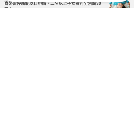
育嬰留停新制以日申請，二名以上子女者可分別請30
天！
2026.03.23 | 104小編 | 6677觀看數
領先全臺！台北市首推「育兒減少工時」措施，16個常
見QA與懶人包一次看
2026.03.03 | 104小編 | 4767觀看數
職場平權觀察／員工申請產假 95%雇主同意
2026.06.01 | 104小編 | 1516觀看數
企業實施「12歲以下育兒家長帶薪減工時」即給獎勵，
最快明年上路！
2026.07.31 | 104小編 | 1553觀看數
學習資源
課程
職場性騷擾暨霸凌防治【08/21】-線上直播