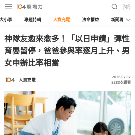
大小事
專題特輯
人資充電
法令權益
新聞現場
神隊友愈來愈多！「以日申請」彈性
育嬰留停，爸爸參與率逐月上升、男
女申辦比率相當
2026.07.07
人資充電
2283
次觀看