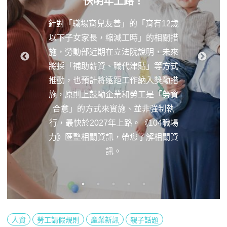
快明年上路！
針對「職場育兒友善」的「育有12歲
以下子女家長，縮減工時」的相關措
施，勞動部近期在立法院說明，未來
將採「補助薪資、職代津貼」等方式
推動，也預計將遠距工作納入獎勵措
施，原則上鼓勵企業和勞工是「勞資
合意」的方式來實施、並非強制執
行，最快於2027年上路。《104職場
力》匯整相關資訊，帶您了解相關資
訊。
人資
勞工請假規則
產業新訊
親子話題