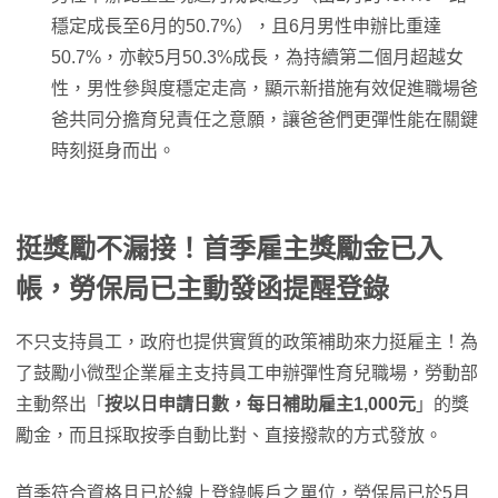
穩定成長至6月的50.7%），且6月男性申辦比重達
50.7%，亦較5月50.3%成長，為持續第二個月超越女
性，男性參與度穩定走高，顯示新措施有效促進職場爸
爸共同分擔育兒責任之意願，讓爸爸們更彈性能在關鍵
時刻挺身而出。
挺獎勵不漏接！首季雇主獎勵金已入
帳，勞保局已主動發函提醒登錄
不只支持員工，政府也提供實質的政策補助來力挺雇主！為
了鼓勵小微型企業雇主支持員工申辦彈性育兒職場，勞動部
主動祭出「
按以日申請日數，每日補助雇主1,000元
」的獎
勵金，而且採取按季自動比對、直接撥款的方式發放。
首季符合資格且已於線上登錄帳戶之單位，勞保局已於5月