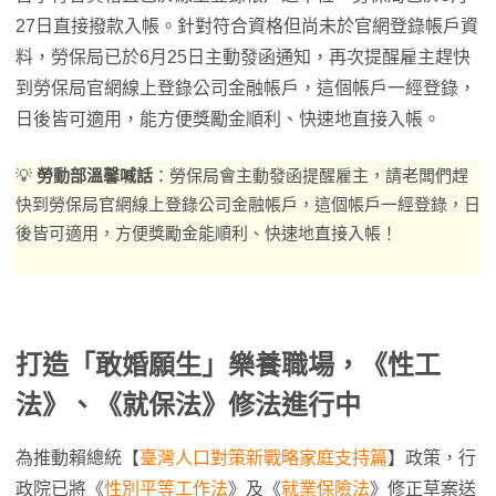
27日直接撥款入帳。針對符合資格但尚未於官網登錄帳戶資
料，勞保局已於6月25日主動發函通知，再次提醒雇主趕快
到勞保局官網線上登錄公司金融帳戶，這個帳戶一經登錄，
日後皆可適用，能方便獎勵金順利、快速地直接入帳。
💡
勞動部溫馨喊話
：勞保局會主動發函提醒雇主，請老闆們趕
快到勞保局官網線上登錄公司金融帳戶，這個帳戶一經登錄，日
後皆可適用，方便獎勵金能順利、快速地直接入帳！
打造「敢婚願生」樂養職場，《性工
法》、《就保法》修法進行中
為推動賴總統【
臺灣人口對策新戰略家庭支持篇
】政策，行
政院已將《
性別平等工作法
》及《
就業保險法
》修正草案送