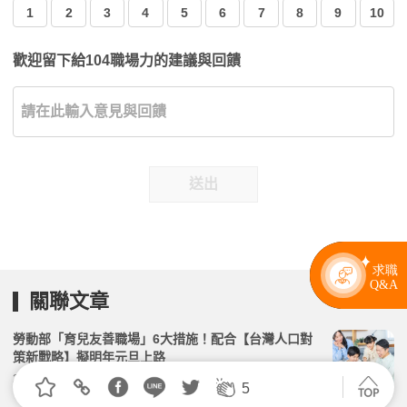
1
2
3
4
5
6
7
8
9
10
歡迎留下給104職場力的建議與回饋
送出
關聯文章
勞動部「育兒友善職場」6大措施！配合【台灣人口對
策新戰略】擬明年元旦上路
2026.05.28 | 104小編 | 3743觀看數
5