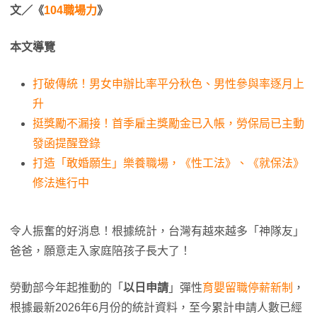
文／《
104職場力
》
本文導覽
打破傳統！男女申辦比率平分秋色、男性參與率逐月上
升
挺獎勵不漏接！首季雇主獎勵金已入帳，勞保局已主動
發函提醒登錄
打造「敢婚願生」樂養職場，《性工法》、《就保法》
修法進行中
令人振奮的好消息！根據統計，台灣有越來越多「神隊友」
爸爸，願意走入家庭陪孩子長大了！
勞動部今年起推動的「
以日申請
」彈性
育嬰留職停薪新制
，
根據最新2026年6月份的統計資料，至今累計申請人數已經