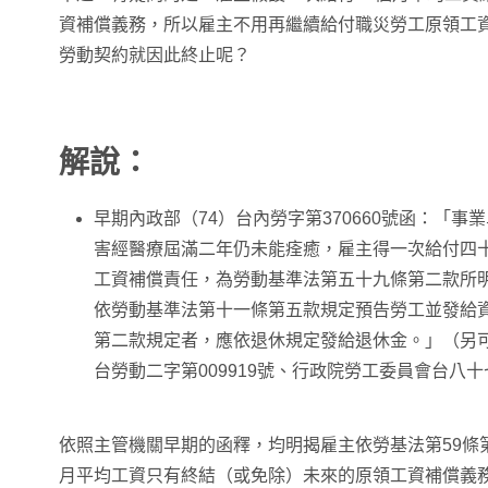
資補償義務，所以雇主不用再繼續給付職災勞工原領工
勞動契約就因此終止呢？
解說：
早期內政部（74）台內勞字第370660號函：「
害經醫療屆滿二年仍未能痊癒，雇主得一次給付四
工資補償責任，為勞動基準法第五十九條第二款所
依勞動基準法第十一條第五款規定預告勞工並發給
第二款規定者，應依退休規定發給退休金。」（另可
台勞動二字第009919號、行政院勞工委員會台八十
依照主管機關早期的函釋，均明揭雇主依勞基法第59條第
月平均工資只有終結（或免除）未來的原領工資補償義