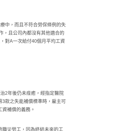
治療中，而且不符合勞保條例的失
作，且公司內都沒有其他適合的
，對A一次給付40個月平均工資
醫治2年後仍未痊癒，經指定醫院
第3款之失能補償標準時，雇主可
工資補償的義務。
給職災勞工，因為終結未來的工