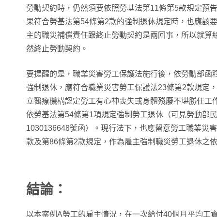
勞動契約時，仍然須要依照勞基法第11條第5款規定預
果符合勞基法第54條第2款的強制退休規定時，也應該
主的職災補償責任跟終止勞動契約是兩回事，所以就算給
然終止勞動契約。
要提醒的是，職業災害勞工保護法施行後，依勞動部函
強制退休，應符合職業災害勞工保護法23條第2款規定
立醫療機構認定勞工有心神喪失或身體殘廢不堪勝任工
依勞基法第54條第1項規定強制勞工退休（可見勞動部民國
1030136648號函）。現行法下，也應留意勞工職業災
款及第86條第2款規定，作為雇主強制職災勞工退休之
結論：
以本案例A勞工的雇主情況，在一次給付40個月平均工