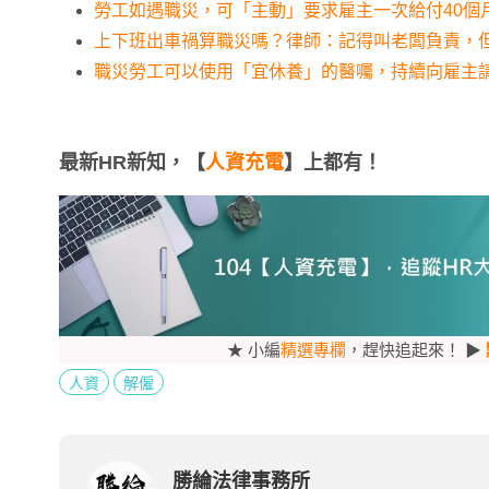
勞工如遇職災，可「主動」要求雇主一次給付40個
上下班出車禍算職災嗎？律師：記得叫老闆負責，
職災勞工可以使用「宜休養」的醫囑，持續向雇主
最新HR新知，【
人資充電
】上都有！
★ 小編
精選專欄
，趕快追起來！ ▶
人資
解僱
勝綸法律事務所