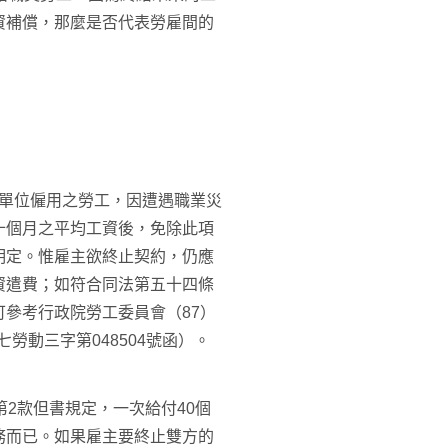
資補償，那麼是否代表勞雇間的
事業單位僱用之勞工，因遭遇職業災
十個月之平均工資後，免除此項
明定。惟雇主欲終止契約，仍應
資遣費；如符合同法第五十四條
參考行政院勞工委員會（87）
七勞動三字第048504號函）。
2款但書規定，一次給付40個
務而已。如果雇主要終止雙方的