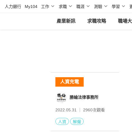
人力銀行
My104
工作
求職
職涯
測驗
學習
產業新訊
求職攻略
職場大
人資充電
勝綸法律事務所
2022.05.31 ｜
2960
次觀看
人資
解僱