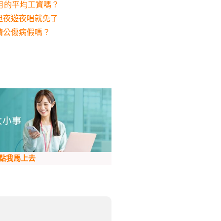
月的平均工資嗎？
但夜遊夜唱就免了
請公傷病假嗎？
點我馬上去