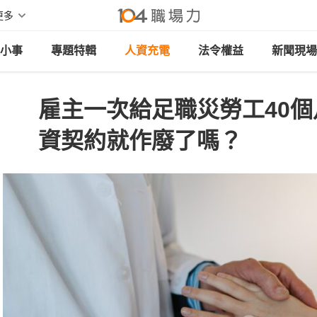
更多
小事
專題特輯
人資充電
法令權益
新聞現場
雇主一次給足職災勞工40
資契約就作廢了嗎？