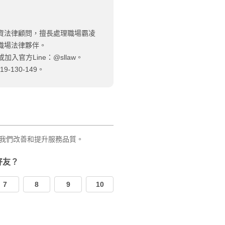
資法律顧問，擅長處理職場霸凌
職場法律夥伴。
加入官方Line：@sllaw。
130-149。
我們改善和提升服務品質。
好友？
7
8
9
10