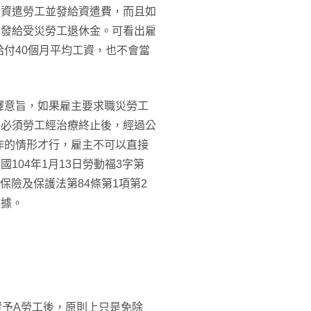
告資遣勞工並發給資遣費，而且如
要發給受災勞工退休金。可看出雇
付40個月平均工資，也不會當
釋意旨，如果雇主要求職災勞工
，必須勞工經治療終止後，經過公
作的情形才行，雇主不可以直接
104年1月13日勞動福3字第
害保險及保護法第84條第1項第2
依據。
資予A勞工後，原則上只是免除