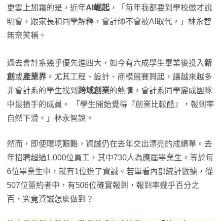
更雪上加霜的是，近年
AI崛起
，「每年我都要到學校徵才說
明會，跟家長和同學解釋，會計師不會被AI取代，」林永智
無奈笑稱。
過去會計系幾乎優先進四大，如今有六成學生畢業後投入
新
創
或
產業界
。尤其工程、設計、商模競賽興起，讓越來越多
非會計系的學生找到
跨域創業
的熱情，會計系同學變成團隊
中最搶手的成員。 「學生開始覺得『創業比較酷』，報到率
自然下滑。」林永智說。
然而，即便環境艱難，資誠仍在去年交出漂亮的成績單。去
年招聘超過1,000位員工，其中730人為應屆畢業生。等於每
6位畢業生中，就有1位進了資誠。若單看內部統計數據，從
507位簽約者中，有506位確實報到，報到率幾乎百分之
百，究竟資誠怎麼做到？