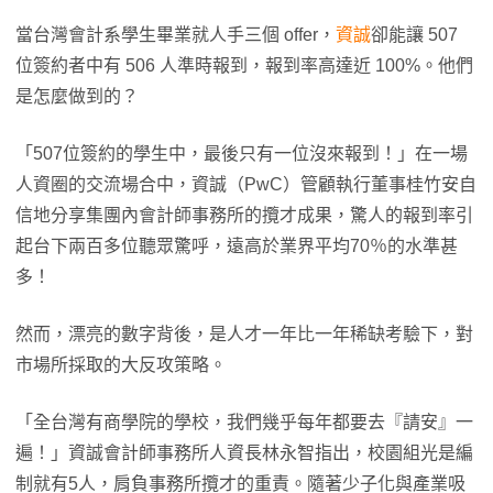
當台灣會計系學生畢業就人手三個 offer，
資誠
卻能讓 507
位簽約者中有 506 人準時報到，報到率高達近 100%。他們
是怎麼做到的？
「507位簽約的學生中，最後只有一位沒來報到！」在一場
人資圈的交流場合中，資誠（PwC）管顧執行董事桂竹安自
信地分享集團內會計師事務所的攬才成果，驚人的報到率引
起台下兩百多位聽眾驚呼，遠高於業界平均70％的水準甚
多！
然而，漂亮的數字背後，是人才一年比一年稀缺考驗下，對
市場所採取的大反攻策略。
「全台灣有商學院的學校，我們幾乎每年都要去『請安』一
遍！」資誠會計師事務所人資長林永智指出，校園組光是編
制就有5人，肩負事務所攬才的重責。隨著少子化與產業吸