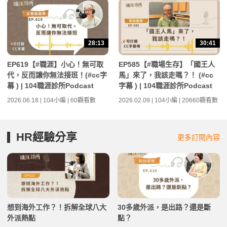
28:13
30:41
EP619【#職涯】小心！無可取
EP585【#職場生存】「國王人
代，反而讓你無法接班！(#cc字
馬」來了，我該走嗎？！ (#cc
幕 ) | 104職涯診所Podcast
字幕 ) | 104職涯診所Podcast
2026.06.18 | 104小編 | 60觀看數
2026.02.09 | 104小編 | 20660觀看數
HR經驗分享
更多訂閱內容
想到海外工作？！拆解全球八大
30多歲外派，是出路？還是斷
外派熱點
點？