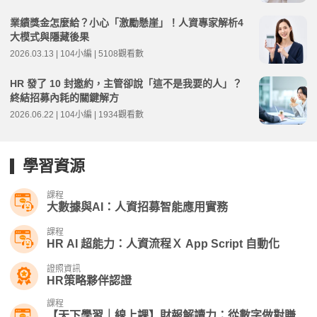
業績獎金怎麼給？小心「激勵懸崖」！人資專家解析4
大模式與隱藏後果
2026.03.13 | 104小編 | 5108觀看數
HR 發了 10 封邀約，主管卻說「這不是我要的人」？
終結招募內耗的關鍵解方
2026.06.22 | 104小編 | 1934觀看數
學習資源
課程
大數據與AI：人資招募智能應用實務
課程
HR AI 超能力：人資流程Ｘ App Script 自動化
證照資訊
HR策略夥伴認證
課程
【天下學習｜線上課】財報解讀力：從數字做對賺