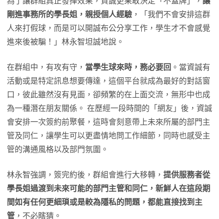
為了讓群組真正發揮效果，資誠更果敢決定「不蓋牌」，
讓
剛進事務所的學長姐，親授個人經驗
，「我們不會安排這群
人來打假球，而是可以開誠布公分享工作，學生才不會感覺
進來後被騙！」林永智坦誠地說。
在群組中，有攻有守，
當學生球來時，務必要回
。當資誠有
活動或是特定訊息想要傳達，這個平台就成為最好的對話窗
口，彼此雖然沒有見面，卻頻繁的在上面交流，無形中也成
為一種潛在朋友關係。 在歷經一段時間的「網友」後，資誠
會安排一次簽約前聚餐，這時會刻意帶上未來所屬的部門主
管及同仁，讓學生可以更盡情地問工作細節，同時也感受主
管的溝通風格以及部門氛圍。
林永智強調，簽完約後，群組會進行大移轉，
提供服務者從
學長姐過渡到未來可能的部門主管和同仁，新鮮人在這段期
間如有任何更細瑣或是較為隱私的問題，都能直接找到主
管
，不必瞎猜。