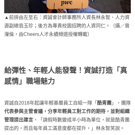
▲前排由左至右：資誠會計師事務所人資長林永智、人力資
源副總翁玉珍；後方為專責校園招聘的人資同仁。（攝／曾
瀅倫，由Cheers人才永續頻道授權轉載）
給彈性、年輕人能發聲！資誠打造「真
感情」職場魅力
資誠自2018年起讓年輕基層員工自組一隊「
酷青團
」，團隊
代表參與主管會議，分享年輕員工對工作的期待，並對組織
管理提出建言
，「請假時數變成半小時為單位，就是酷青團
提出的，而且每年員工滿意度都在提升，」林永智笑說。