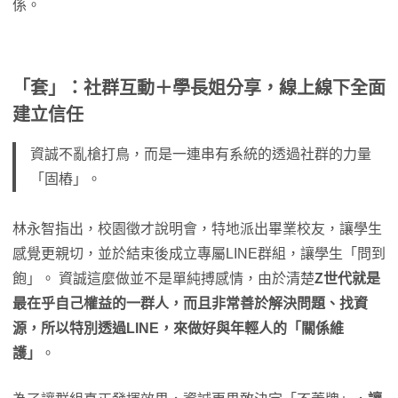
係。
「套」：社群互動＋學長姐分享，線上線下全面
建立信任
資誠不亂槍打鳥，而是一連串有系統的透過社群的力量
「固樁」。
林永智指出，校園徵才說明會，特地派出畢業校友，讓學生
感覺更親切，並於結束後成立專屬LINE群組，讓學生「問到
飽」。 資誠這麼做並不是單純搏感情，由於清楚
Z世代就是
最在乎自己權益的一群人，而且非常善於解決問題、找資
源，所以特別透過LINE，來做好與年輕人的「關係維
護」
。