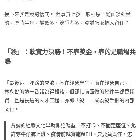
接下來就是簽約儀式。 但事實上按一般程序，從面談到簽
約，歷時半年，變數多、競爭者多，資誠怎麼把人留住？
「殺」：軟實力決勝！不靠獎金，靠的是職場共
鳴
「最後這一哩路的成敗，不在經營學生，而在經營自己，」
林永智的這一番話說得輕鬆，但卻比前面做的幾件事都更耗
費，且是長遠的人才工程，亦即「殺」，成為殺手鐧的內部
文化。
資誠的組織文化早就開始轉型：
不打卡、不固定座位、允
許穿牛仔褲上班、疫情前就實施WFH
。只要負責任，怎