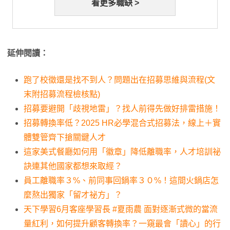
看更多職缺 >
延伸閱讀：
跑了校徵還是找不到人？問題出在招募思維與流程(文
末附招募流程檢核點)
招募要避開「歧視地雷」？找人前得先做好排雷措施！
招募轉換率低？2025 HR必學混合式招募法，線上＋實
體雙管齊下搶關鍵人才
這家美式餐廳如何用「徽章」降低離職率，人才培訓祕
訣連其他國家都想來取經？
員工離職率３%、前同事回鍋率３０%！這間火鍋店怎
麼熬出獨家「留才祕方」？
天下學習6月客座學習長 #夏雨農 面對逐漸式微的當流
量紅利，如何提升顧客轉換率？一窺最會「讀心」的行