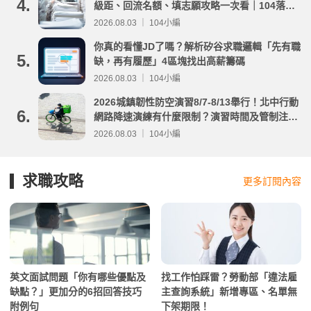
4.
級距、回流名額、填志願攻略一次看｜104落點
分析
2026.08.03 ｜ 104小編
你真的看懂JD了嗎？解析矽谷求職邏輯「先有職
5.
缺，再有履歷」4區塊找出高薪籌碼
2026.08.03 ｜ 104小編
2026城鎮韌性防空演習8/7-8/13舉行！北中行動
6.
網路降速演練有什麼限制？演習時間及管制注意
事項整理
2026.08.03 ｜ 104小編
求職攻略
更多訂閱內容
英文面試問題「你有哪些優點及
找工作怕踩雷？勞動部「違法雇
缺點？」更加分的6招回答技巧
主查詢系統」新增專區、名單無
附例句
下架期限！