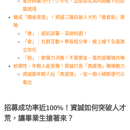
會計師變冷門？少子化、加班惡名與AI挑戰下的招
募困境
養成「關係厚度」！資誠三階段搶人才的「養套殺」策
略
「養」：超前部署、深耕校園！
「套」：社群互動＋學長姐分享，線上線下全面建
立信任
「殺」：軟實力決勝！不靠獎金，靠的是職場共鳴
給彈性、年輕人能發聲！資誠打造「真感情」職場魅力
資誠跟年輕人玩「真感情」，從一個小細節便可以
看出
招募成功率近100%！資誠如何突破人才
荒，讓畢業生搶著來？