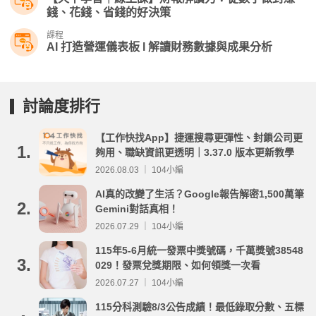
錢、花錢、省錢的好決策
課程
AI 打造營運儀表板 l 解讀財務數據與成果分析
討論度排行
【工作快找App】捷運搜尋更彈性、封鎖公司更
1.
夠用、職缺資訊更透明｜3.37.0 版本更新教學
2026.08.03 ｜ 104小編
AI真的改變了生活？Google報告解密1,500萬筆
2.
Gemini對話真相！
2026.07.29 ｜ 104小編
115年5-6月統一發票中獎號碼，千萬獎號38548
3.
029！發票兌獎期限、如何領獎一次看
2026.07.27 ｜ 104小編
115分科測驗8/3公告成績！最低錄取分數、五標