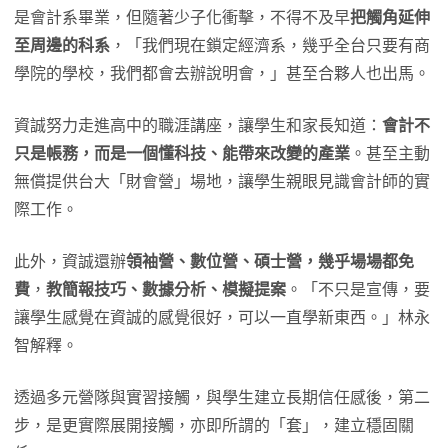
是會計系畢業，但隨著少子化衝擊，不得不及早
把觸角延伸
至周邊的科系
，「我們現在鎖定經濟系，幾乎全台只要有商
學院的學校，我們都會去辦說明會，」甚至合夥人也出馬。
資誠努力走進高中的職涯講座，讓學生和家長知道：
會計不
只是帳務，而是一個懂科技、能帶來改變的產業
。甚至主動
無償提供台大「財會營」場地，讓學生親眼見識會計師的實
際工作。
此外，資誠還辦
領袖營、數位營、碩士營，幾乎場場都免
費
，
教簡報技巧、數據分析、模擬提案
。「不只是宣傳，要
讓學生感覺在資誠的感覺很好，可以一直學新東西。」林永
智解釋。
透過多元營隊與實習接觸，與學生建立長期信任感後，第二
步，是更實際展開接觸，亦即所謂的「套」，建立穩固關