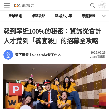
產業新訊
求職攻略
職場大小事
專題特輯
人
報到率近100%的秘密：資誠從會計
人才荒到「養套殺」的招募全攻略
2025.06.25
天下學習｜Cheers快樂工作人
2884
次觀看