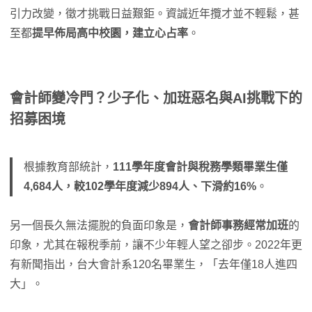
引力改變，徵才挑戰日益艱鉅。資誠近年攬才並不輕鬆，甚
至都
提早佈局高中校園，建立心占率
。
會計師變冷門？少子化、加班惡名與AI挑戰下的
招募困境
根據教育部統計，
111學年度會計與稅務學類畢業生僅
4,684人，較102學年度減少894人、下滑約16%
。
另一個長久無法擺脫的負面印象是，
會計師事務經常加班
的
印象，尤其在報稅季前，讓不少年輕人望之卻步。2022年更
有新聞指出，台大會計系120名畢業生，「去年僅18人進四
大」。