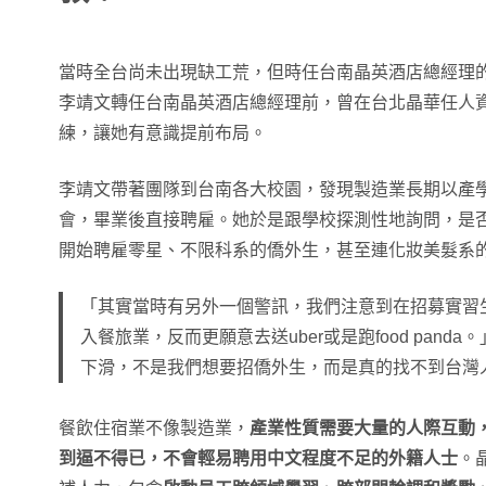
當時全台尚未出現缺工荒，但時任台南晶英酒店總經理
李靖文轉任台南晶英酒店總經理前，曾在台北晶華任人
練，讓她有意識提前布局。
李靖文帶著團隊到台南各大校園，發現製造業長期以產
會，畢業後直接聘雇。她於是跟學校探測性地詢問，是
開始聘雇零星、不限科系的僑外生，甚至連化妝美髮系
「其實當時有另外一個警訊，我們注意到在招募實習
入餐旅業，反而更願意去送uber或是跑food pan
下滑，不是我們想要招僑外生，而是真的找不到台灣
餐飲住宿業不像製造業，
產業性質需要大量的人際互動
到逼不得已，不會輕易聘用中文程度不足的外籍人士
。