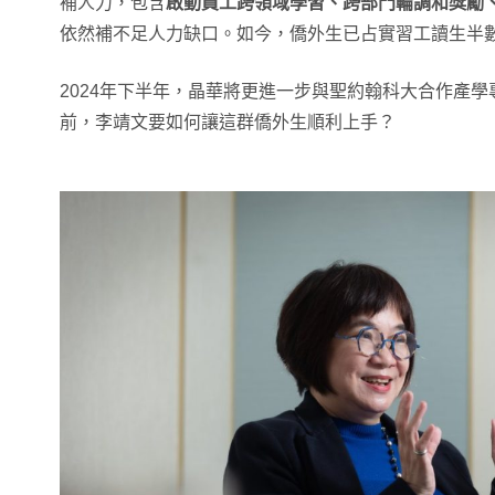
補人力，包含
啟動員工跨領域學習、跨部門輪調和獎勵
依然補不足人力缺口。如今，僑外生已占實習工讀生半
2024年下半年，晶華將更進一步與聖約翰科大合作產
前，李靖文要如何讓這群僑外生順利上手？