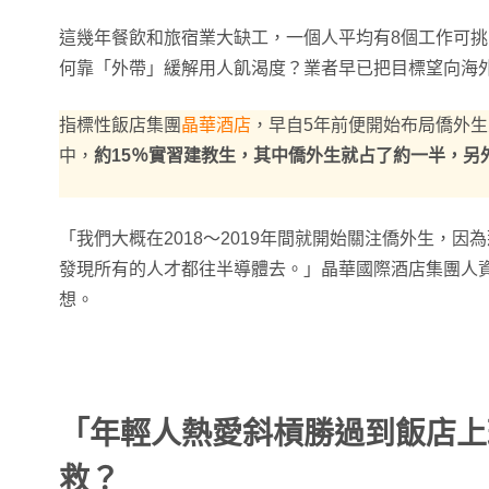
這幾年餐飲和旅宿業大缺工，一個人平均有8個工作可
何靠「外帶」緩解用人飢渴度？業者早已把目標望向海
指標性飯店集團
晶華酒店
，早自5年前便開始布局僑外生人
中，
約15％實習建教生，其中僑外生就占了約一半，另
「我們大概在2018～2019年間就開始關注僑外生，
發現所有的人才都往半導體去。」晶華國際酒店集團人
想。
「年輕人熱愛斜槓勝過到飯店上
救？