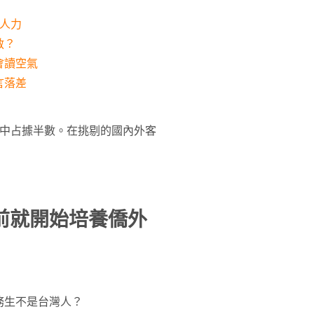
人力
救？
會讀空氣
言落差
生中占據半數。在挑剔的國內外客
前就開始培養僑外
務生不是台灣人？