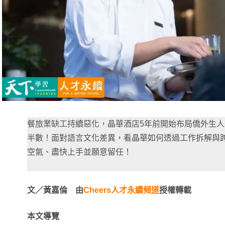
餐旅業缺工持續惡化，晶華酒店5年前開始布局僑外生
半數！面對語言文化差異，看晶華如何透過工作拆解與
空氣、盡快上手並願意留任！
文／黃嘉倫 由
Cheers人才永續頻道
授權轉載
本文導覽