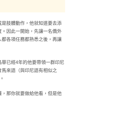
或是肢體動作，他就知道要去添
度。因此一開始，先讓一名僑外
人都各項任務都熟悉之後，再讓
晶華已經4年的他要帶領一群印尼
會馬來語（與印尼語有相似之
。
懂，那你就要做給他看，但是他
」