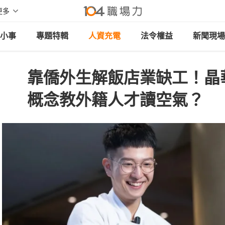
更多
小事
專題特輯
人資充電
法令權益
新聞現場
靠僑外生解飯店業缺工！晶
概念教外籍人才讀空氣？