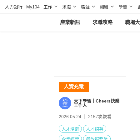
人力銀行
My104
工作
求職
職涯
測驗
學習
產業新訊
求職攻略
職場大
人資充電
天下學習｜Cheers快樂
工作人
2026.05.24 ｜
2157
次觀看
人才培育
人才招募
企業經營
餐飲服務業