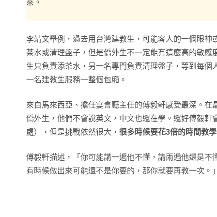
來。
李靖文舉例，過去用台灣建教生，可能客人的一個眼神
茶水或清理盤子，但是僑外生不一定能有這麼高的敏感
生只負責添茶水，另一名專門負責清理盤子，等到每個
一名建教生服務一整個包廂。
來自馬來西亞、擔任宴會廳主任的傅毅軒感受最深。在
僑外生，他們不會說英文，中文也還在學。還好傅毅軒
處），但是挑戰依然很大，
很多時候要花3倍的時間教學
傅毅軒描述，「你可能講一遍他不懂，講兩遍他還是不
有時候做出來可能還不是你要的，那你就要再教一次。