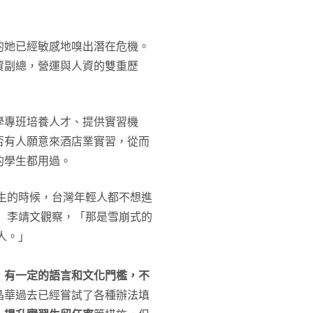
的她已經敏感地嗅出潛在危機。
資副總，營運與人資的雙重歷
學專班培養人才、提供實習機
否有人願意來酒店業實習，從而
的學生都用過。
生的時候，台灣年輕人都不想進
da。」李靖文觀察，「那是雪崩式的
人。」
，有一定的語言和文化門檻，不
晶華過去已經嘗試了各種辦法填