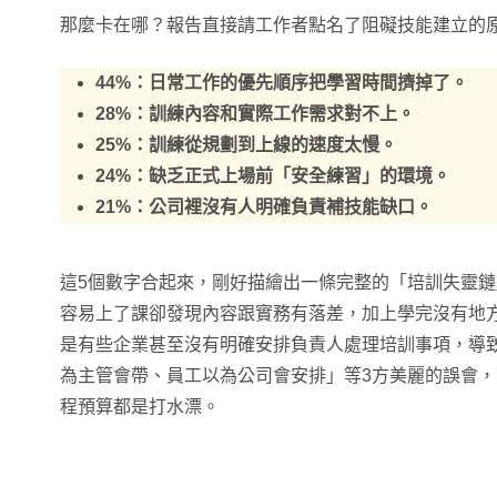
那麼卡在哪？報告直接請工作者點名了阻礙技能建立的
44%：日常工作的優先順序把學習時間擠掉了。
28%：訓練內容和實際工作需求對不上。
25%：訓練從規劃到上線的速度太慢。
24%：缺乏正式上場前「安全練習」的環境。
21%：公司裡沒有人明確負責補技能缺口。
這5個數字合起來，剛好描繪出一條完整的「培訓失靈
容易上了課卻發現內容跟實務有落差，加上學完沒有地
是有些企業甚至沒有明確安排負責人處理培訓事項，導致
為主管會帶、員工以為公司會安排」等3方美麗的誤會
程預算都是打水漂。