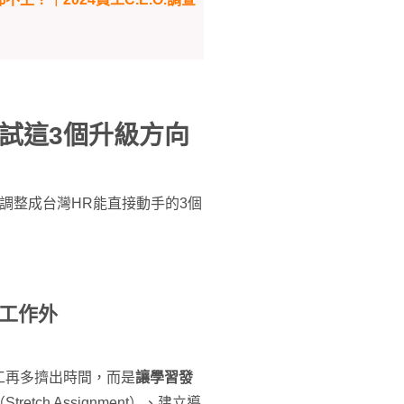
試這3個升級方向
調整成台灣HR能直接動手的3個
在工作外
工再多擠出時間，而是
讓學習發
tch Assignment）、建立導