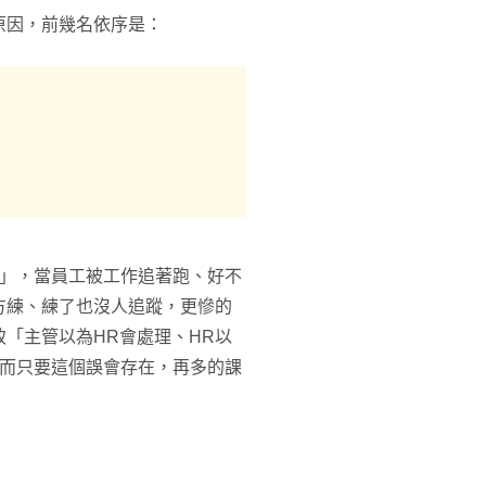
原因，前幾名依序是：
鏈」，當員工被工作追著跑、好不
方練、練了也沒人追蹤，更慘的
「主管以為HR會處理、HR以
，而只要這個誤會存在，再多的課