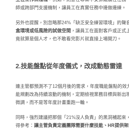
師或跨部門支援機制，讓員工在真實任務中邊做邊練。
另外也提醒，別忽略那24%「缺乏安全練習環境」的聲
盒環境或低風險的試做空間
，讓員工在面對客戶或正式
竟就算是個人才，也不敢看完影片就直接上場開刀。
2.技能盤點從年度儀式，改成動態雷達
連主管都預測不了12個月後的需求，年度職能盤點的效
能規劃改為持續滾動的機制，定期檢視業務目標與新出
微調，而不是等年度計畫重跑一輪。
同時，強烈建議把那個「21%沒人負責」的黑洞補起來
得參考：
讓主管負責定義團隊需要什麼技能、HR提供