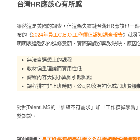
台灣HR應該心有所感
雖然這是美國的調查，但這條失靈鏈台灣HR應該也一點
布的《
2024年員工C.E.O.工作價值認知調查報告
》就發
明明表達強烈的進修意願，實際開課卻興致缺缺，原因
無法自選想上的課程
教材偏重理論而實用性低
課程內容大同小異難引起興趣
課程排在非上班時間、公司卻沒有補休或加班費機
對照TalentLMS的「訓練不符需求」加「工作擠掉學
雙認證。
延伸閱讀：
員工進修都想學什麼？為什麼規劃培訓課程都不上