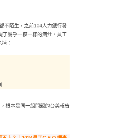
都不陌生，之前104人力銀行發
現了幾乎一模一樣的病灶，員工
包括：
制
習」，根本是同一組問題的台美報告
？｜2024員工C.E.O.調查