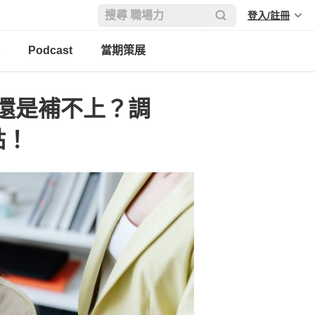
登入/註冊
Podcast
當期策展
還是補不上？調
點！