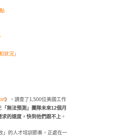
點
外
度和狀況」
ort
》，調查了1,500位美國工作
己
「無法預測」團隊未來12個月
需求的速度，快到他們跟不上
。
收」的人才培訓節奏，正處在一