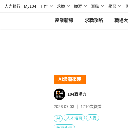
人力銀行
My104
工作
求職
職涯
測驗
學習
產業新訊
求職攻略
職場大
AI浪潮來襲
104職場力
2026.07.03 ｜
1710
次觀看
AI
人才培育
人資