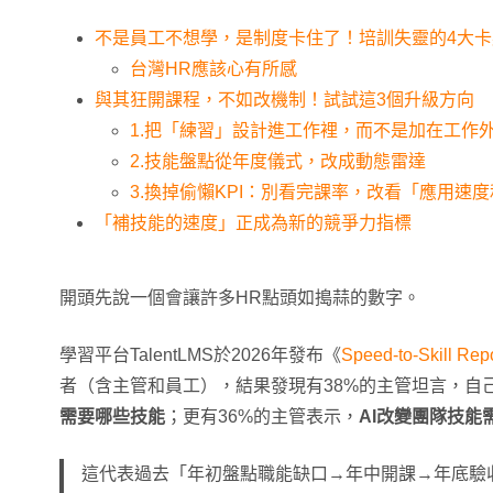
不是員工不想學，是制度卡住了！培訓失靈的4大卡
台灣HR應該心有所感
與其狂開課程，不如改機制！試試這3個升級方向
1.把「練習」設計進工作裡，而不是加在工作
2.技能盤點從年度儀式，改成動態雷達
3.換掉偷懶KPI：別看完課率，改看「應用速
「補技能的速度」正成為新的競爭力指標
開頭先說一個會讓許多HR點頭如搗蒜的數字。
學習平台TalentLMS於2026年發布《
Speed-to-Skill Rep
者（含主管和員工），結果發現有38%的主管坦言，自
需要哪些技能
；更有36%的主管表示，
AI改變團隊技能
這代表過去「年初盤點職能缺口→年中開課→年底驗