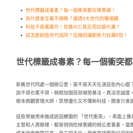
世代標籤成毒素？每一個衝突都在降業績！
為什麼會互看不順眼？摸透4大世代的職場觀
科技不是萬靈丹！狂推AI工具反而拉遠代溝？
該怎麼創造世代協同？這幾招讓創新力狂飆8倍！
世代標籤成毒素？每一個衝突都
新舊世代同處一個辦公室，是不是天天在演這些內心戲
說不得也罵不得，稍微加個班就喊勞基法，真沒忠誠度
根本微觀管理大師，思想僵化又不懂新科技，開會只會
這些常被用來做成迷因梗圖的 「世代衝突」，表面上像
主管和人資眼裡，都是悄悄吃掉業績的辦公室毒素，當