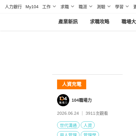
人力銀行
My104
工作
求職
職涯
測驗
學習
產業新訊
求職攻略
職場大
人資充電
104職場力
2026.06.24 ｜
3911
次觀看
世代溝通
人資
用人管理
管理學