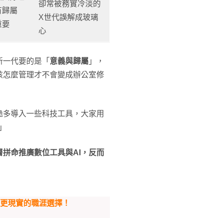
卻常被務實冷淡的
有歸屬
X世代誤解成玻璃
重要
心
新一代要的是「
意義與歸屬
」，
該怎麼管理才不會變成辦公室修
脆多導入一些科技工具，大家用
」
層拼命推廣數位工具與AI，反而
情更現實的職涯選擇！