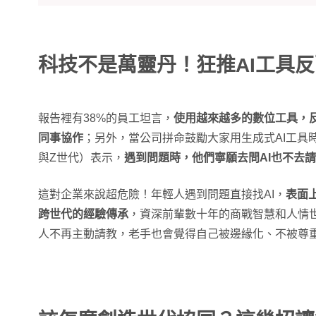
科技不是萬靈丹！狂推AI工具
報告裡有38%的員工坦言，
使用越來越多的數位工具，
同事協作
；另外，當公司拼命鼓勵大家用生成式AI工具時
與Z世代）表示，
遇到問題時，他們寧願去問AI也不去
這對企業來說超危險！年輕人遇到問題直接找AI，
表面
跨世代的經驗傳承
，資深前輩數十年的商戰智慧和人情世
人不再主動請教，老手也會覺得自己被邊緣化、不被尊