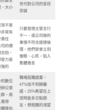
最討厭主
世代對公司的盲目
理、大小
忠誠
經濟不景
只要發現主管言行
中非常有
不一、或公司做的
會責任
事情不符合道德倫
公司的價
理，他們就會立刻
們合拍，
傻眼、心死，陷入
爆發力是
集體倦怠
最強的
職場孤獨感重，
身的數位
47%找不到歸屬
把辦公室
感，25%希望在上
社群，高
班時能多交點朋
人覺得
友，想抱團的渴望
被團隊包