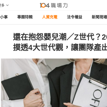
更多
小事
專題特輯
人資充電
法令權益
新聞現場
還在抱怨嬰兒潮／Z世代？2
摸透4大世代觀，讓團隊產