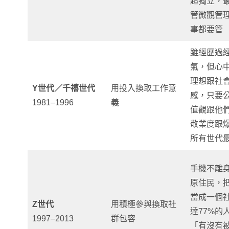
超獨立，
管微觀管
事都要管
雖經歷過
氣，但心
理想跟社
Y世代／千禧世代
用投入換取工作意
感，只要
1981–1996
義
值觀跟他
敬業度跟
所有世代
手機不離
原住民，
當成一個
Z世代
用積極參與換取社
達77%的
1997–2013
群包容
「有沒有