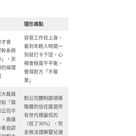
隱形痛點
容易工作狂上身，
拚才會
看到年輕人時間一
實幹系統
到就打卡下班，心
你」，非
裡會極度不平衡，
場的倫理
覺得對方「不敬
制
業」
業大裁員
對公司體制跟領導
深知「靠
階層的信任度是所
靠公司不
有世代裡最低的
」，高達
（低了30%），完
作者自認
全無法理解嬰兒潮