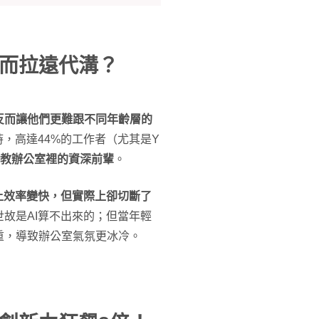
反而拉遠代溝？
反而讓他們更難跟不同年齡層的
，高達44%的工作者（尤其是Y
請教辦公室裡的資深前輩
。
上效率變快，但實際上卻切斷了
故是AI算不出來的；但當年輕
重，導致辦公室氣氛更冰冷。