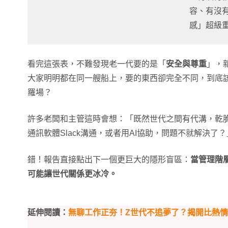
容、有沒
感」超級
看完這張表，不難發現老一代要的是「
安全與尊重
」，
大家明明都在同一艘船上，要的東西卻完全不同，到底
羅場？
許多老闆和主管這時會想：「既然世代之間有代溝，乾
通訊軟體Slack溝通，或者用AI協助，問題不就解決了？
錯！報告直接點出下一個更巨大的隱形盲區：
當管理階
可能讓世代關係更冰冷。
延伸閱讀：
無聊工作正夯！Z世代不追夢了？揭開比熱