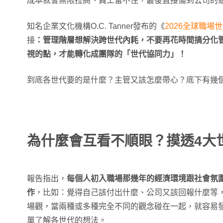
成本就會無限拉高、員工留不住，最後直接傷到公司的
知名企業文化機構O.C. Tanner發布的《
2026全球職場
接
：管理階層想解決跨世代內耗，不要再花時間搞分化
視的點，才能轉化成團隊的「世代協同力」！
到底各世代要的是什麼？主管又該怎麼帶心？底下有幾
為什麼會互看不順眼？摸透4大
報告指出，
每個人初入職場那幾年的經濟環境跟社會氛
作
，比如：覺得自己該付出什麼、公司又該回報什麼等
場觀，當兩種或多種完全不同的觀念碰在一起，就容易
單了解各世代的想法。