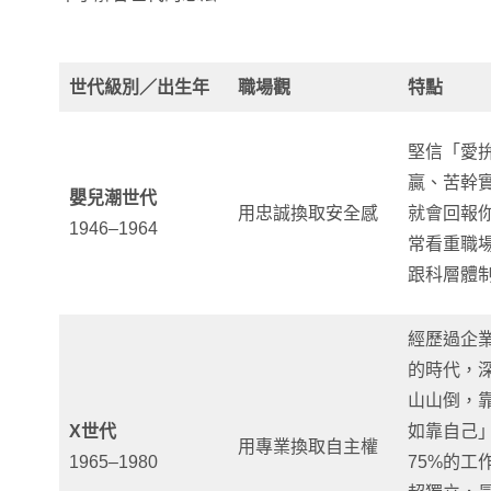
世代級別／出生年
職場觀
特點
堅信「愛
贏、苦幹
嬰兒潮世代
用忠誠換取安全感
就會回報
1946–1964
常看重職
跟科層體
經歷過企
的時代，
山山倒，
X世代
如靠自己
用專業換取自主權
1965–1980
75%的工