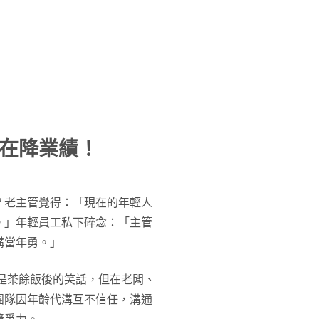
在降業績
！
？老主管覺得：「現在的年輕人
。」年輕員工私下碎念：「主管
講當年勇。」
是茶餘飯後的笑話，但在老闆、
團隊因年齡代溝互不信任，溝通