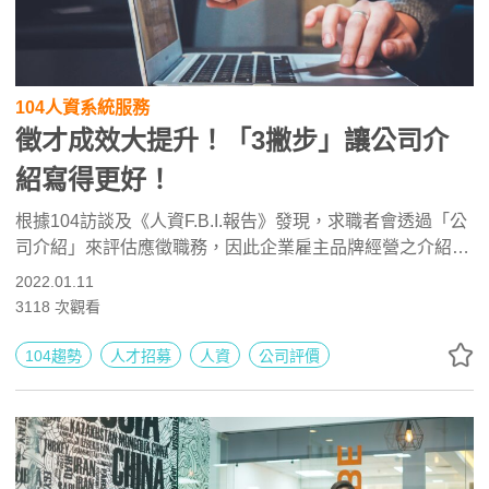
104人資系統服務
徵才成效大提升！「3撇步」讓公司介
紹寫得更好！
根據104訪談及《人資F.B.I.報告》發現，求職者會透過「公
司介紹」來評估應徵職務，因此企業雇主品牌經營之介紹公
司資訊、特色及優勢或彰顯企業文化即為重要。經營好的公
2022.01.11
司頁建立良好第一印象，吸引求職者目光。
3118
次觀看
104趨勢
人才招募
人資
公司評價