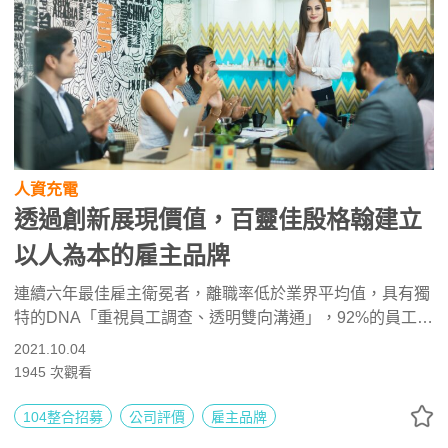
人資充電
透過創新展現價值，百靈佳殷格翰建立
以人為本的雇主品牌
連續六年最佳雇主衛冕者，離職率低於業界平均值，具有獨
特的DNA「重視員工調查、透明雙向溝通」，92%的員工樂
於介紹朋友加入公司，正向循環讓公司吸引更多好的人才加
2021.10.04
入。
1945
次觀看
104整合招募
公司評價
雇主品牌