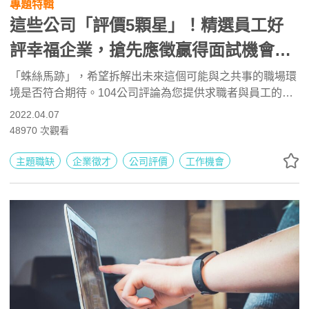
專題特輯
這些公司「評價5顆星」！精選員工好
評幸福企業，搶先應徵贏得面試機會｜
5星推薦職缺特輯
「蛛絲馬跡」，希望拆解出未來這個可能與之共事的職場環
境是否符合期待。104公司評論為您提供求職者與員工的匿
名評論，一起來看我們節選出來的「評價5顆星」精選企業
2022.04.07
職缺，找到理想的轉職環境。
48970
次觀看
主題職缺
企業徵才
公司評價
工作機會