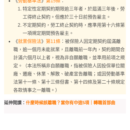
《
勞動基準法
》
第15條
：
特定性定期契約期限逾三年者，於屆滿三年後，勞
工得終止契約。但應於三十日前預告雇主。
不定期契約，勞工終止契約時，應準用第十六條第
一項規定期間預告雇主。
《
就業保險法
》
第11條
：被保險人因定期契約屆滿離
職，逾一個月未能就業，且離職前一年內，契約期間合
計滿六個月以上者，視為非自願離職，並準用前項之規
定。（本法所稱非自願離職，指被保險人因投保單位關
廠、遷廠、休業、解散、破產宣告離職；或因勞動基準
法第十一條、第十三條但書、第十四條及第二十條規定
各款情事之一離職。）
延伸閱讀：
什麼時候該離職？當你有中這5項｜轉職首部曲