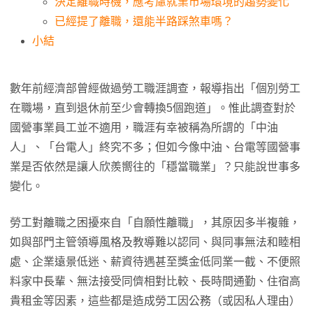
決定離職時機，應考慮就業市場環境的趨勢變化
已經提了離職，還能半路踩煞車嗎？
小結
數年前經濟部曾經做過勞工職涯調查，報導指出「個別勞工
在職場，直到退休前至少會轉換5個跑道」。惟此調查對於
國營事業員工並不適用，職涯有幸被稱為所謂的「中油
人」、「台電人」終究不多；但如今像中油、台電等國營事
業是否依然是讓人欣羨嚮往的「穩當職業」？只能說世事多
變化。
勞工對離職之困擾來自「自願性離職」，其原因多半複雜，
如與部門主管領導風格及教導難以認同、與同事無法和睦相
處、企業遠景低迷、薪資待遇甚至獎金低同業一截、不便照
料家中長輩、無法接受同儕相對比較、長時間通勤、住宿高
貴租金等因素，這些都是造成勞工因公務（或因私人理由）