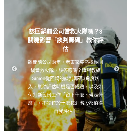
該回鍋前公司當救火隊嗎？3
關鍵影響「談判籌碼」教你評
估
離開前公司兩年，老東家突然找你回
鍋當救火隊，該答應嗎？職場教練
Simon從回鍋的談判籌碼3角度切
入，幫助評估時機是否成熟，以及如
何判斷每份工作「留下什麼、帶走什
麼」，不論位於什麼職涯階段都值得
自我評估！