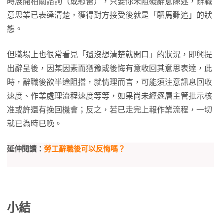
時展開相關諮詢（或慰留），只要你未阻礙辭意陳述，辭職
意思業已表達清楚，獲得對方接受後就是「駟馬難追」的狀
態。
但職場上也很常看見「還沒想清楚就開口」的狀況，即興提
出辭呈後，因某因素而猶豫或後悔有意收回其意思表達，此
時，辭職後欲半途阻擋，就情理而言，可能須注意訊息回收
速度、作業處理流程速度等等，如果尚未經逐層主管批示核
准或許還有挽回機會；反之，若已走完上報作業流程，一切
就已為時已晚。
延伸閱讀：
勞工辭職後可以反悔嗎？
小結