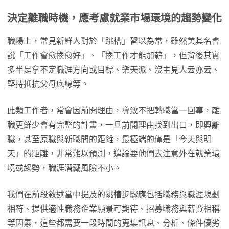
決定離職時機，應考慮就業市場環境的趨勢變化
職場上，常見新鮮人對於「跳槽」習以為常，雖然美其名會
說「工作會愈換愈好」、「換工作才能加薪」，但背後其實
多半是拿不定職涯方向或目標、樂天派、沒主見人云亦云、
堅持抵抗父母底線等。
此類工作者，常會因前開理由，導致不把轉職當一回事，離
職更鮮少會有完整的計畫，一旦前開理由找到出口，即興離
職，甚至原職與新職間的距離，最極端的僅是「今天與明
天」的距離，非常難以預測，遑論要他們去注意外在就業環
境或趨勢，職涯潛藏風險不小。
我們在前段敘述當中提及的跳槽步驟應包括職務與職涯規劃
相符、提供適性職務企業願景可期待、招募職務與薪資相稱
等因素，這些都需要一段時間的蒐集訊息、分析、條件優劣