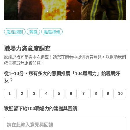
職涯規劃
轉職
離職禮儀
職場力滿意度調查
感謝您撥冗參與本次調查！請您在問卷中提供寶貴意見，以幫助我們
改善和提升服務品質。
從1~10分，您有多大的意願推薦「104職場力」給親朋好
友？
1
2
3
4
5
6
7
8
9
10
歡迎留下給104職場力的建議與回饋