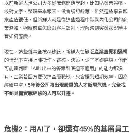
以前新鮮人進公司大多從庶務開始學起，比如貼發票報帳、
校對文字、整理基本報表、做會議記錄等，雖然這些事看起
來產值很低，但新鮮人就是從這些過程中默默內化公司的商
業邏輯、觀察前輩怎麼跟客戶談判、理解遇到突發狀況時主
管如何應變。
現在，這些雜事全被AI秒殺，新鮮人在
缺乏產業直覺和邏輯
的情況下直接上陣操作、審核、決策，少了基礎磨練，他們
可能連判斷「AI吐出來的答案到底適不適用」的能力都沒
有，企業若圖方便砍掉基層職缺，只會賺到短期效率，因為
經驗中空，
5年後公司將出現嚴重的人才斷層危機，完全找
不到具備實戰經驗的人可以升遷
。
危機2：用AI了，卻還有45%的基層員工