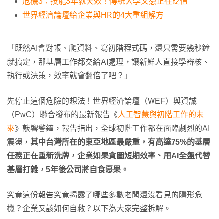
危機3：技能3年就失效！傳統大學文憑正在貶值
世界經濟論壇給企業與HR的4大重組解方
「既然AI會對帳、爬資料、寫初階程式碼，還只需要幾秒鐘
就搞定，那基層工作都交給AI處理，讓新鮮人直接學審核、
執行或決策，效率就會翻倍了吧？」
先停止這個危險的想法！世界經濟論壇（WEF）與資誠
（PwC）聯合發布的最新報告《
人工智慧與初階工作的未
來
》敲響警鐘，報告指出，全球初階工作都在面臨劇烈的AI
震盪，
其中台灣所在的東亞地區最嚴重，有高達75%的基層
任務正在重新洗牌，企業如果貪圖短期效率、用AI全盤代替
基層打雜，5年後公司將自食惡果。
究竟這份報告究竟揭露了哪些多數老闆還沒看見的隱形危
機？企業又該如何自救？以下為大家完整拆解。