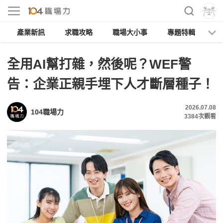
產業新訊
求職攻略
職場大小事
專題特輯
人
全用AI幫打雜，然後呢？WEF警
告：企業正親手埋下人才斷層種子！
2026.07.08
104職場力
3384
次觀看