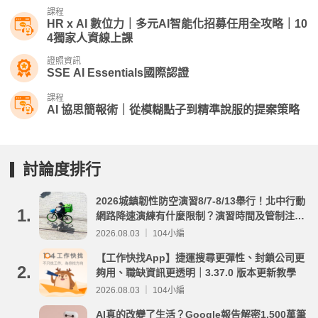
課程
HR x AI 數位力｜多元AI智能化招募任用全攻略｜10
4獨家人資線上課
證照資訊
SSE AI Essentials國際認證
課程
AI 協思簡報術｜從模糊點子到精準說服的提案策略
討論度排行
2026城鎮韌性防空演習8/7-8/13舉行！北中行動
1.
網路降速演練有什麼限制？演習時間及管制注意
事項整理
2026.08.03 ｜ 104小編
【工作快找App】捷運搜尋更彈性、封鎖公司更
2.
夠用、職缺資訊更透明｜3.37.0 版本更新教學
2026.08.03 ｜ 104小編
AI真的改變了生活？Google報告解密1,500萬筆