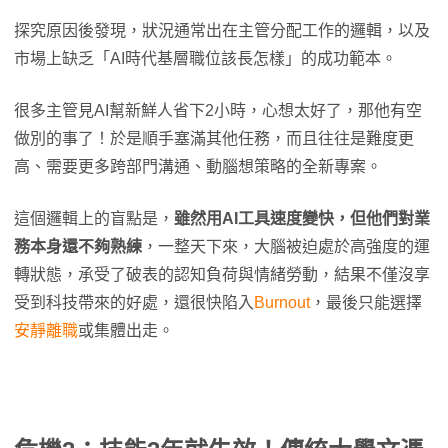
探究原因後發現，狀況通常出在主管分配工作的邏輯，以及
市場上缺乏「AI時代基層職位該長怎樣」的成功範本。
很多主管見AI幫新鮮人省下2小時，心想太好了，那他有空
做別的事了！於是順手塞滿其他任務，而且往往是難度更
高、需要更多跨部門溝通、動腦想策略的全新專案。
這個邏輯上的盲點是，
雖然用AI工具速度變快，但他們對業
務本身還不夠熟練
，一整天下來，大腦被迫處於高強度的運
轉狀態，承受了破表的認知負荷與情緒勞動，結果不僅沒享
受到科技帶來的好處，還很快陷入
Burnout
，最後只能選擇
安靜離職
或集體出走。