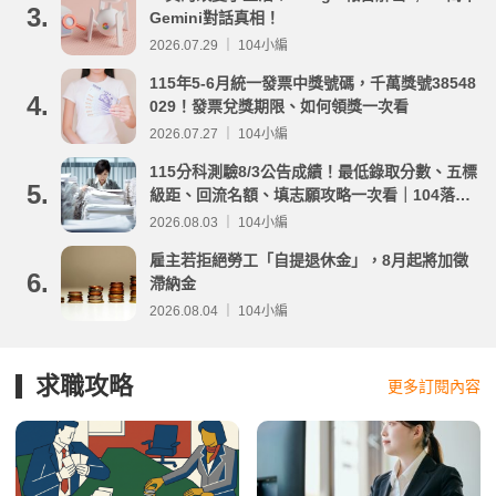
3.
Gemini對話真相！
2026.07.29 ｜ 104小編
115年5-6月統一發票中獎號碼，千萬獎號38548
4.
029！發票兌獎期限、如何領獎一次看
2026.07.27 ｜ 104小編
115分科測驗8/3公告成績！最低錄取分數、五標
5.
級距、回流名額、填志願攻略一次看｜104落點
分析
2026.08.03 ｜ 104小編
雇主若拒絕勞工「自提退休金」，8月起將加徵
6.
滯納金
2026.08.04 ｜ 104小編
求職攻略
更多訂閱內容