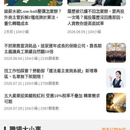
談薪水被Low-ball壓價怎麼辦？
履歷被已讀不回怎麼辦，要再投
外商主管拆解2種底牌計算法，
一次嗎？揭投履歷沒回應原因，
量化轉職成本
人資教你提高面試率
2天前 | 104小編
2026.08.05 | 104小編
不把業務當消耗品，這家連年成長的保險公司，靠長期
主義讓員工業績自然翻10倍
2026.08.04 | 104小編 | 2156觀看數
找工作怕踩雷？勞動部「違法雇主查詢系統」新增專
區、名單無下架期限！
2026.07.31 | 104小編 | 2706觀看數
五大產業迎美關稅紅利 受惠10%稅率不疊加 轉單需求
可期
2026.07.29 | 104小編 | 1587觀看數
職場大小事
更多訂閱內容