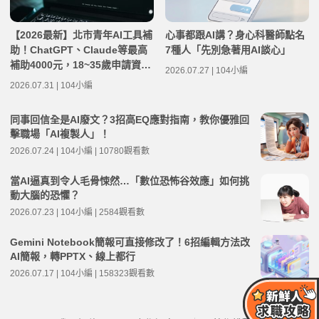
【2026最新】北市青年AI工具補
心事都跟AI講？身心科醫師點名
助！ChatGPT、Claude等最高
7種人「先別急著用AI談心」
補助4000元，18~35歲申請資格
2026.07.27 | 104小編
總整理
2026.07.31 | 104小編
同事回信全是AI廢文？3招高EQ應對指南，教你優雅回
擊職場「AI複製人」！
2026.07.24 | 104小編 | 10780觀看數
當AI逼真到令人毛骨悚然…「數位恐怖谷效應」如何挑
動大腦的恐懼？
2026.07.23 | 104小編 | 2584觀看數
Gemini Notebook簡報可直接修改了！6招編輯方法改
AI簡報，轉PPTX、線上都行
2026.07.17 | 104小編 | 158323觀看數