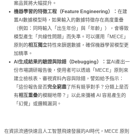
案品質將大幅提升。
機器學習的特徵工程（Feature Engineering）：
在建
置AI數據模型時，如果輸入的數據特徵存在高度重疊
（例如：同時輸入「出生年份」與「年齡」），會導致
模型產生「共線性問題」而失準。可以運用「MECE」
原則的
相互獨立
特性來篩選數據，確保機器學習模型更
加精準。
AI生成結果的驗證與除錯（Debugging）：
當AI產出一
份市場調研報告後，使用者可以透過「MECE」原則來
建立檢核表、審視資料內容與除錯，譬如給予指示：
「這份報告是否
完全窮盡
了所有競爭對手？分類上是否
有
相互重疊
的模糊地帶？」以此來彌補 AI 容易產生的
「幻覺」或邏輯漏洞。
在資訊流通快速且人工智慧飛速發展的AI時代，MECE 原則