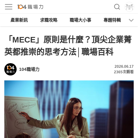
產業新訊
求職攻略
職場大小事
專題特輯
人
「MECE」原則是什麼？頂尖企業菁
英都推崇的思考方法│職場百科
2026.06.17
104職場力
2365
次觀看