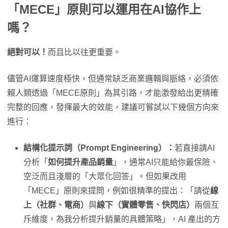
「MECE」原則可以運用在AI協作上
嗎？
絕對可以！
而且比以往更重要。
儘管AI運算速度極快，但通常缺乏商業邏輯與脈絡，必須依
賴人類透過「MECE原則」為其引路，才能激發給出更精確
完整的回應，發揮最大的效能，建議可嘗試以下幾個方向來
進行：
結構化提示詞（Prompt Engineering）：
若直接請AI
分析「
如何提升產品銷量
」，通常AI只能給你最保險、
空泛而且淺層的「大眾化回答」。但如果改用
「MECE」原則來提問，例如很精準的提出：「請從
線
上（社群、電商）
與
線下（實體零售、快閃店）
兩個互
斥維度，為我分析提升銷量的具體策略」，AI 產出的方