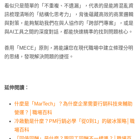
看似只是簡單的「不重複、不遺漏」，代表的是能將混亂資
訊梳理清晰的「結構化思考力」，背後蘊藏高效的商業邏輯
與對策，能夠幫助我們在與人協作的「跨部門專案」，或是
與AI工具之間的深度對話，都能快速精準的找到問題核心。
善用「MECE」原則，將能讓您在現代職場中建立條理分明
的思緒，發現解決問題的捷徑。
延伸閱讀：
什麼是「MarTech」？為什麼企業需要行銷科技來輔助
營運？│職場百科
冷啟動是什麼？PM行銷必學「從0到1」的破冰策略│職
場百科
「同值同酬」是什麼？跟同工同酬不一樣嗎？│職場百