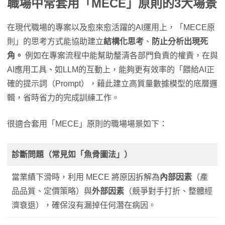
職場中常套用「MECE」原則的3大場景
在現代職場的專案以及愈來愈活躍的AI運用上，「MECE原
則」的思考方式能協助建立
結構化思考
、
防止分析出現死
角。
例如在專案流程中能幫助釐清各部門負責的權責，在與
AI應用工具、如LLM的互動上，能夠更有效率的「餵給AI正
確的提示詞（Prompt），藉此建立高質量數據模型的底層邏
輯，省時省力的完成訓練工作。
很適合套用「MECE」原則的職場場景如下：
診斷問題（常見如「魚骨圖法」）
當業績下滑時，利用 MECE 將原因拆解為
內部因素
（產
品品質、定價策略）與
外部因素
（競爭對手打折、整體經
濟衰退），確保沒有漏掉任何潛在病因。