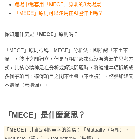
職場中常套用「MECE」原則的3大場景
「MECE」原則可以運用在AI協作上嗎？
你知道什麼是「
MECE
」原則嗎？
「MECE」原則或稱「MECE」分析法，即所謂「不重不
漏」，彼此之間獨立，但是互相加起來就沒有遺漏的思考方
式，其核心精神是在分析或解決問題時，將複雜事項拆解成
多個子項目，確保項目之間不重疊（不重複）、整體加總又
不遺漏（無遺漏）。
「MECE」是什麼意思？
「
MECE
」
其實是4個單字的縮寫：「
M
utually（互相）、
E
xclusive（獨立）、
C
ollectively（集體）、