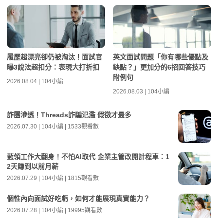
履歷超漂亮卻仍被淘汰！面試官
英文面試問題「你有哪些優點及
曝3說法超扣分：表現大打折扣
缺點？」更加分的6招回答技巧
附例句
2026.08.04 | 104小編
2026.08.03 | 104小編
詐團滲透！Threads詐騙氾濫 假徵才最多
2026.07.30 | 104小編 | 1533觀看數
藍領工作大翻身！不怕AI取代 企業主管改開計程車：1
2天賺到以前月薪
2026.07.29 | 104小編 | 1815觀看數
個性內向面試好吃虧，如何才能展現真實能力？
2026.07.28 | 104小編 | 19995觀看數