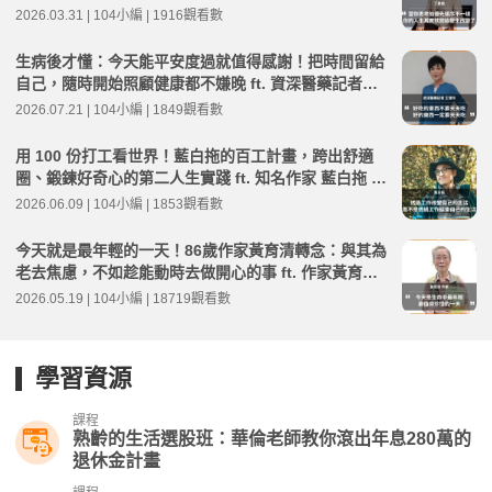
菱娟 | 高年級不打烊 x 用 AI 點亮第二人生 EP266
2026.03.31 | 104小編 | 1916觀看數
生病後才懂：今天能平安度過就值得感謝！把時間留給
自己，隨時開始照顧健康都不嫌晚 ft. 資深醫藥記者王
瑞玲 | 高年級不打烊 x 用 AI 點亮第二人生 EP282
2026.07.21 | 104小編 | 1849觀看數
用 100 份打工看世界！藍白拖的百工計畫，跨出舒適
圈、鍛鍊好奇心的第二人生實踐 ft. 知名作家 藍白拖 |
高年級不打烊 x 用 AI 點亮第二人生 EP276
2026.06.09 | 104小編 | 1853觀看數
今天就是最年輕的一天！86歲作家黃育清轉念：與其為
老去焦慮，不如趁能動時去做開心的事 ft. 作家黃育清 |
高年級不打烊 x 用 AI 點亮第二人生 EP273
2026.05.19 | 104小編 | 18719觀看數
學習資源
課程
熟齡的生活選股班：華倫老師教你滾出年息280萬的
退休金計畫