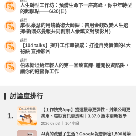
課程
人生轉型工作坊：預備生命下一座高峰，你中年轉型
的起航點——6/30(日)
課程
摩根.豪瑟的用錢藝術大師課：善用金錢改變人生選
擇權(贈送曼報共同創辦人余鎮文對談影片)
課程
【104 talks】提升工作幸福感：打造自我價值的4大
祕訣 直播影片
課程
伯恩斯坦給年輕人的第一堂致富課- 避開投資陷阱，
讓你的錢替你工作
討論度排行
【工作快找App】捷運搜尋更彈性、封鎖公司更
1.
夠用、職缺資訊更透明｜3.37.0 版本更新教學
2026.08.03 ｜ 104小編
AI真的改變了生活？Google報告解密1,500萬筆