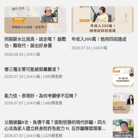
同期薪水比我高，該走嗎？ 論戰
年收入300萬！她用四招達成
功、難取代，談出好身價
2026.07.24 | 104小編
2026.08.03 | 104小編
哪三種主管可能被部屬霸凌？
2026.07.16 | 104小編 | 1995觀看數
能力佳、表現好，為何考績慘不忍睹？
2026.07.07 | 104小編 | 1480觀看數
父親被騙9次、負債千萬？面對狡猾的現代詐騙，四大
心法為家人建立終身防詐免疫力 ft. 反詐騙聯盟理事長
陳安迪 | 高年級不打烊 x 用 AI 點亮第二人生 EP280
2026.07.07 | 104小編 | 1329觀看數