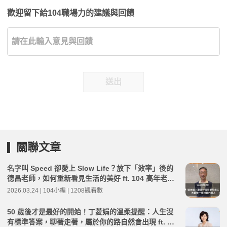
歡迎留下給104職場力的建議與回饋
送出
關聯文章
名字叫 Speed 卻愛上 Slow Life？放下「效率」後的
德昌老師，如何重新看見生活的美好 ft. 104 高年老師
Speed 德昌 | 高年級不打烊 x 用 AI 點亮第二人生 EP2
2026.03.24 | 104小編 | 1208觀看數
65
50 歲後才是最好的開始！丁菱娟的溫柔提醒：人生沒
有標準答案，聊著走著，屬於你的路自然會出現 ft. 丁