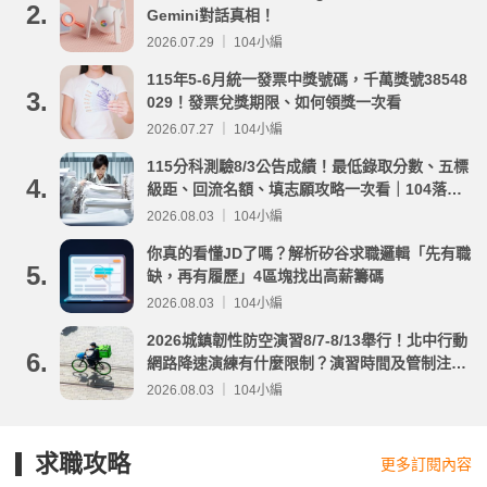
2.
Gemini對話真相！
2026.07.29 ｜ 104小編
115年5-6月統一發票中獎號碼，千萬獎號38548
3.
029！發票兌獎期限、如何領獎一次看
2026.07.27 ｜ 104小編
115分科測驗8/3公告成績！最低錄取分數、五標
4.
級距、回流名額、填志願攻略一次看｜104落點
分析
2026.08.03 ｜ 104小編
你真的看懂JD了嗎？解析矽谷求職邏輯「先有職
5.
缺，再有履歷」4區塊找出高薪籌碼
2026.08.03 ｜ 104小編
2026城鎮韌性防空演習8/7-8/13舉行！北中行動
6.
網路降速演練有什麼限制？演習時間及管制注意
事項整理
2026.08.03 ｜ 104小編
求職攻略
更多訂閱內容