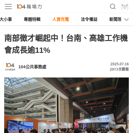
大小事
專題特輯
人資充電
法令權益
新聞現場
南部徵才崛起中！台南、高雄工作機
會成長逾11%
2025.07.16
104公共事務處
2973
次觀看