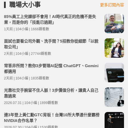
職場大小事
更多訂閱內容
85%員工上完課卻不會用！AI時代真正的危機不是失
業，而是你的「技能已過期」
1天前 | 104小編 | 1666觀看數
面試也要看公司外觀、洗手間？5招教你從細節「以貌
取公司」
2天前 | 104小編 | 27744觀看數
常答非所問？教你3步管理AI記憶 ChatGPT、Gemini
都適用
2天前 | 104小編 | 1835觀看數
光靠社交手腕留不住人脈！3步價值分析，讓貴人自己
靠過來
2026.07.31 | 104小編 | 1899觀看數
連3年登上黃仁勳GTC背板！台灣10所大學憑什麼霸榜
NVIDIA合作名單？
2026.07.30 | 104小編 | 1530觀看數