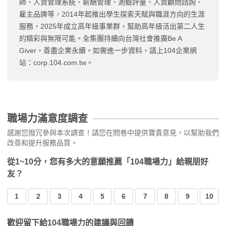
師、人資管理系統、薪酬管理、測驗評量、人資顧問諮詢、
雇主品牌等，2014年起推出學生探索天賦與職涯方向的生涯
服務，2025年成立高年級事業群，幫助高年級活出第二人生
的精彩與無限可能。全集團持續向台灣社會推廣Be A
Giver，善盡企業永續。如需進一步資料，請上104企業網
站：corp.104.com.tw。
職場力滿意度調查
感謝您撥冗參與本次調查！請您在問卷中提供寶貴意見，以幫助我們
改善和提升服務品質。
從1~10分，您有多大的意願推薦「104職場力」給親朋好
友？
1
2
3
4
5
6
7
8
9
10
歡迎留下給104職場力的建議與回饋