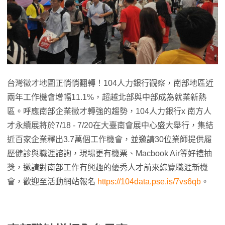
台灣徵才地圖正悄悄翻轉！104人力銀行觀察，南部地區近
兩年工作機會增幅11.1%，超越北部與中部成為就業新熱
區。呼應南部企業徵才轉強的趨勢，104人力銀行x 南方人
才永續展將於7/18 - 7/20在大臺南會展中心盛大舉行，集結
近百家企業釋出3.7萬個工作機會，並邀請30位業師提供履
歷健診與職涯諮詢，現場更有機票、Macbook Air等好禮抽
獎，邀請對南部工作有興趣的優秀人才前來綜覽職涯新機
會，歡迎至活動網站報名
https://104data.pse.is/7vs6qb
。