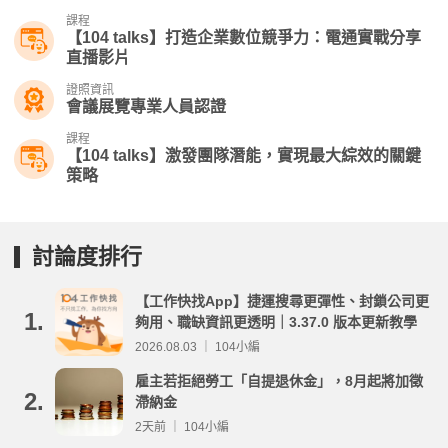
課程
【104 talks】打造企業數位競爭力：電通實戰分享​
直播影片
證照資訊
會議展覽專業人員認證
課程
【104 talks】激發團隊潛能，實現最大綜效的關鍵
策略
討論度排行
【工作快找App】捷運搜尋更彈性、封鎖公司更
1.
夠用、職缺資訊更透明｜3.37.0 版本更新教學
2026.08.03 ｜ 104小編
雇主若拒絕勞工「自提退休金」，8月起將加徵
2.
滯納金
2天前 ｜ 104小編