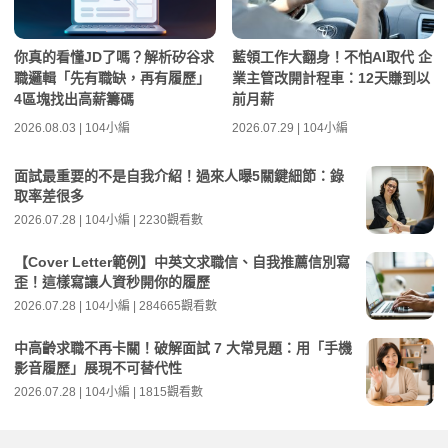
你真的看懂JD了嗎？解析矽谷求
藍領工作大翻身！不怕AI取代 企
職邏輯「先有職缺，再有履歷」
業主管改開計程車：12天賺到以
4區塊找出高薪籌碼
前月薪
2026.08.03 | 104小編
2026.07.29 | 104小編
面試最重要的不是自我介紹！過來人曝5關鍵細節：錄
取率差很多
2026.07.28 | 104小編 | 2230觀看數
【Cover Letter範例】中英文求職信、自我推薦信別寫
歪！這樣寫讓人資秒開你的履歷
2026.07.28 | 104小編 | 284665觀看數
中高齡求職不再卡關！破解面試 7 大常見題：用「手機
影音履歷」展現不可替代性
2026.07.28 | 104小編 | 1815觀看數