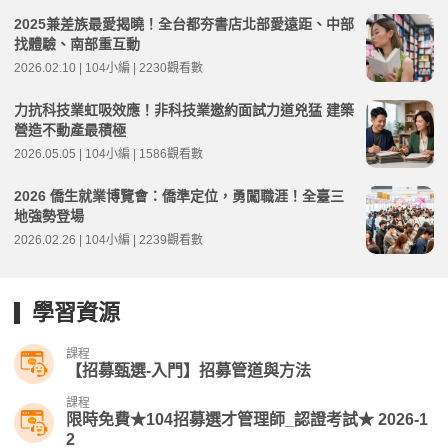
2025兼差族最愛揭曉！全台都夯書店北部愛遠距、中部
找體驗、南部重互動
2026.02.10 | 104小編 | 2230觀看數
力抗科技業虹吸效應！非科技業邀約面試力道兇猛 建築
營造不動產最積極
2026.05.05 | 104小編 | 1586觀看數
2026 僑生就業博覽會：僑準定位，勇闖職涯！全臺三
地強勢登場
2026.02.26 | 104小編 | 2239觀看數
學習資源
課程
【招募甄選-入門】招募管道與方法
課程
限時免費★104招募選才管理師_認證考試★ 2026-1
2