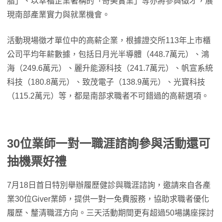
脂」、以幸福企業著稱的「奇美實業」等亦將參與徵才，展
現南部產業實力與就業機會。
活動現場徵才單位中的高薪企業，根據證交所113年上市櫃
公司平均年薪數據，包括日月光半導體（448.7萬元）、鴻
海（249.6萬元）、麗升能源科技（241.7萬元）、帆宣系統
科技（180.8萬元）、致茂電子（138.9萬元）、光寶科技
（115.2萬元）等，都是南部求職者不可錯過的高薪選項。
30位業師一對一職涯諮詢參與活動還可
抽機票好禮
7月18日首日特別舉辦履歷健診與職涯諮詢，邀請來自各產
業30位Giver業師，提供一對一免費服務，協助求職者優化
履歷、釐清職涯方向。三天活動期間更有超過50場講座探討