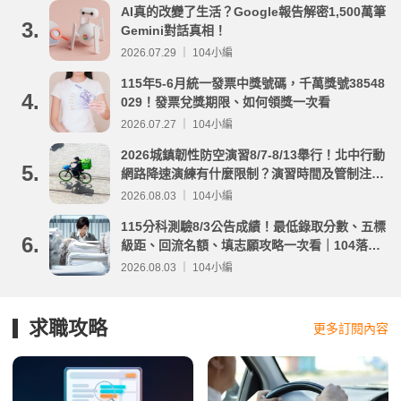
AI真的改變了生活？Google報告解密1,500萬筆
3.
Gemini對話真相！
2026.07.29 ｜ 104小編
115年5-6月統一發票中獎號碼，千萬獎號38548
4.
029！發票兌獎期限、如何領獎一次看
2026.07.27 ｜ 104小編
2026城鎮韌性防空演習8/7-8/13舉行！北中行動
5.
網路降速演練有什麼限制？演習時間及管制注意
事項整理
2026.08.03 ｜ 104小編
115分科測驗8/3公告成績！最低錄取分數、五標
6.
級距、回流名額、填志願攻略一次看｜104落點
分析
2026.08.03 ｜ 104小編
求職攻略
更多訂閱內容