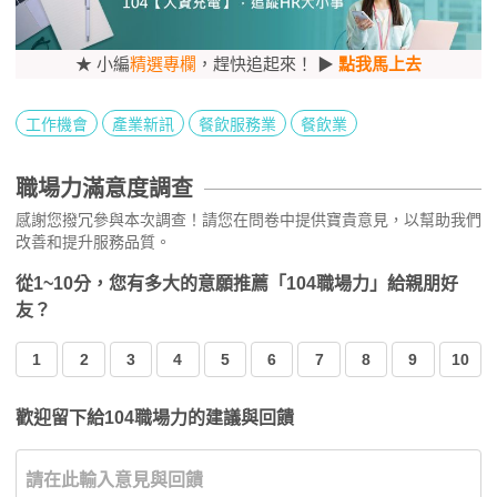
★ 小編
精選專欄
，趕快追起來！ ▶
點我馬上去
工作機會
產業新訊
餐飲服務業
餐飲業
職場力滿意度調查
感謝您撥冗參與本次調查！請您在問卷中提供寶貴意見，以幫助我們
改善和提升服務品質。
從1~10分，您有多大的意願推薦「104職場力」給親朋好
友？
1
2
3
4
5
6
7
8
9
10
歡迎留下給104職場力的建議與回饋