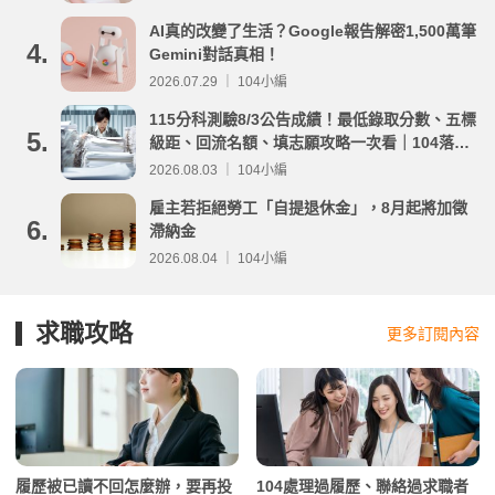
AI真的改變了生活？Google報告解密1,500萬筆
4.
Gemini對話真相！
2026.07.29 ｜ 104小編
115分科測驗8/3公告成績！最低錄取分數、五標
5.
級距、回流名額、填志願攻略一次看｜104落點
分析
2026.08.03 ｜ 104小編
雇主若拒絕勞工「自提退休金」，8月起將加徵
6.
滯納金
2026.08.04 ｜ 104小編
求職攻略
更多訂閱內容
履歷被已讀不回怎麼辦，要再投
104處理過履歷、聯絡過求職者