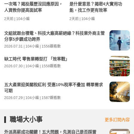
一次嗎？揭投履歷沒回應原因，
是什麼意思？揭密4大實用功
人資教你提高面試率
能，找工作更有效率
2天前 | 104小編
2天前 | 104小編
文組就跟台積電、科技大廠高薪絕緣？科技業外商主管
分享5步驟成功跨界
2026.07.31 | 104小編 | 1556觀看數
缺工時代 零售業轉型打 「效率戰」
2026.07.30 | 104小編 | 1558觀看數
五大產業迎美關稅紅利 受惠10%稅率不疊加 轉單需求
可期
2026.07.29 | 104小編 | 1587觀看數
職場大小事
更多訂閱內容
外派高薪成功關鍵！五大問題，先測自己是否踩雷