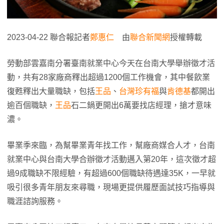
2023-04-22 聯合報記者
鄭惠仁
由
聯合新聞網
授權轉載
勞動部雲嘉南分署臺南就業中心今天在台南大學舉辦徵才活
動，共有28家廠商釋出超過1200個工作機會，其中餐飲業
復甦釋出大量職缺，包括
王品
、
台灣珍有福
與
肯德基
都開出
逾百個職缺，
王品
石二鍋更開出6萬要找店經理，搶才意味
濃。
畢業季來臨，為幫畢業青年找工作，幫廠商媒合人才，台南
就業中心與台南大學合辦徵才活動邁入第20年，這次徵才超
過9成職缺不限經驗，有超過600個職缺待遇達35K，一早就
吸引很多青年朋友來尋職，現場更提供履歷面試技巧指導與
職涯諮詢服務。