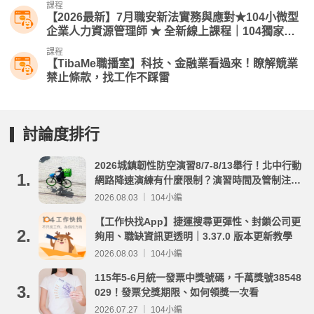
課程
【2026最新】7月職安新法實務與應對★104小微型
企業人力資源管理師​ ★ 全新線上課程｜104獨家人
資線上課
課程
【TibaMe職播室】科技、金融業看過來！瞭解競業
禁止條款，找工作不踩雷
討論度排行
2026城鎮韌性防空演習8/7-8/13舉行！北中行動
1.
網路降速演練有什麼限制？演習時間及管制注意
事項整理
2026.08.03 ｜ 104小編
【工作快找App】捷運搜尋更彈性、封鎖公司更
2.
夠用、職缺資訊更透明｜3.37.0 版本更新教學
2026.08.03 ｜ 104小編
115年5-6月統一發票中獎號碼，千萬獎號38548
3.
029！發票兌獎期限、如何領獎一次看
2026.07.27 ｜ 104小編