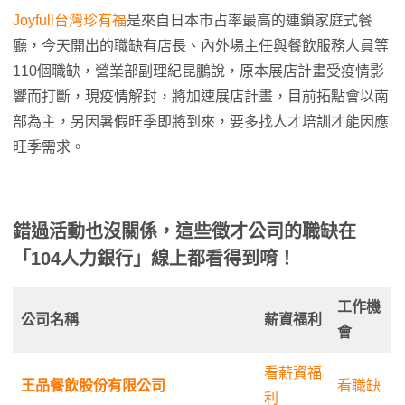
Joyfull台灣珍有福
是來自日本市占率最高的連鎖家庭式餐
廳，今天開出的職缺有店長、內外場主任與餐飲服務人員等
110個職缺，營業部副理紀昆鵬說，原本展店計畫受疫情影
響而打斷，現疫情解封，將加速展店計畫，目前拓點會以南
部為主，另因暑假旺季即將到來，要多找人才培訓才能因應
旺季需求。
錯過活動也沒關係，這些徵才公司的職缺在
「104人力銀行」線上都看得到唷！
工作機
公司名稱
薪資福利
會
看薪資福
王品餐飲股份有限公司
看職缺
利