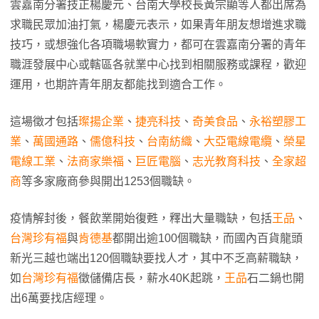
雲嘉南分署技正楊慶元、台南大學校長黃宗顯等人都出席為
求職民眾加油打氣，楊慶元表示，如果青年朋友想增進求職
技巧，或想強化各項職場軟實力，都可在雲嘉南分署的青年
職涯發展中心或轄區各就業中心找到相關服務或課程，歡迎
運用，也期許青年朋友都能找到適合工作。
這場徵才包括
璨揚企業
、
捷亮科技
、
奇美食品
、
永裕塑膠工
業
、
萬國通路
、
儒億科技
、
台南紡織
、
大亞電線電纜
、
榮星
電線工業
、
法商家樂福
、
巨匠電腦
、
志光教育科技
、
全家超
商
等多家廠商參與開出1253個職缺。
疫情解封後，餐飲業開始復甦，釋出大量職缺，包括
王品
、
台灣珍有福
與
肯德基
都開出逾100個職缺，而國內百貨龍頭
新光三越也端出120個職缺要找人才，其中不乏高薪職缺，
如
台灣珍有福
徵儲備店長，薪水40K起跳，
王品
石二鍋也開
出6萬要找店經理。