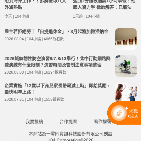
想到海外工作？！拆解全球八大
遲到1分鐘被迫請1小時事假！他
外派熱點
跟人資力爭 律師解答：已觸法
今天 | 104小編
1天前 | 104小編
雇主若拒絕勞工「自提退休金」，8月起將加徵滯納金
2026.08.04 | 104小編 | 4066觀看數
2026城鎮韌性防空演習8/7-8/13舉行！北中行動網路降
速演練有什麼限制？演習時間及管制注意事項整理
2026.08.03 | 104小編 | 16294觀看數
企業實施「12歲以下育兒家長帶薪減工時」即給獎勵，
最快明年上路！
2026.07.31 | 104小編 | 1558觀看數
我要投稿
合作提案
著作權聲明
本網站為一零四資訊科技股份有限公司創設
104 Corporation©2026