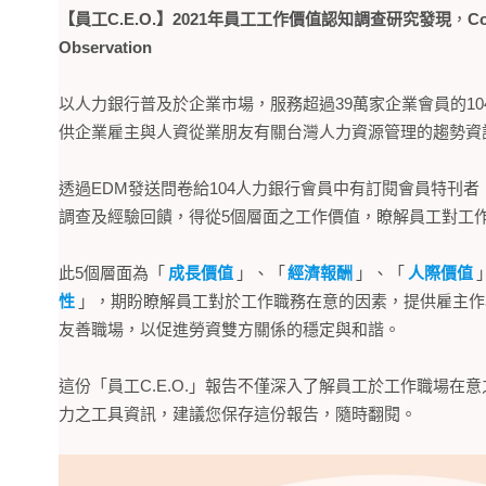
【員工C.E.O.】2021年員工工作價值認知調查研究發現
，
Co
Observation
以人力銀行普及於企業市場，服務超過39萬家企業會員的1
供企業雇主與人資從業朋友有關台灣人力資源管理的趨勢資
透過EDM發送問卷給104人力銀行會員中有訂閱會員特刊
調查及經驗回饋，得從5個層面之工作價值，瞭解員工對工
此5個層面為「
成長價值
」、「
經濟報酬
」、「
人際價值
性
」，期盼瞭解員工對於工作職務在意的因素，提供雇主作
友善職場，以促進勞資雙方關係的穩定與和諧。
這份「員工C.E.O.」報告不僅深入了解員工於工作職場在
力之工具資訊，建議您保存這份報告，隨時翻閱。