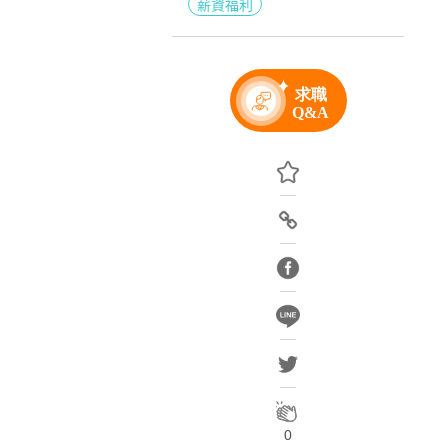
薪資福利
0