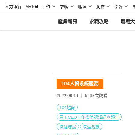
人力銀行
My104
工作
求職
職涯
測驗
學習
產業新訊
求職攻略
職場大
104人資系統服務
2022.09.14 ｜
5433
次觀看
104趨勢
員工CEO工作價值認知調查報告
職涯發展
職涯規劃