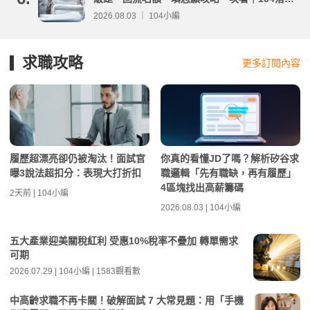
分析
2026.08.03 ｜ 104小編
求職攻略
更多訂閱內容
履歷超漂亮卻仍被淘汰！面試官
你真的看懂JD了嗎？解析矽谷求
曝3說法超扣分：表現大打折扣
職邏輯「先有職缺，再有履歷」
4區塊找出高薪籌碼
2天前 | 104小編
2026.08.03 | 104小編
五大產業迎美關稅紅利 受惠10%稅率不疊加 轉單需求
可期
2026.07.29 | 104小編 | 1583觀看數
中高齡求職不再卡關！破解面試 7 大常見題：用「手機