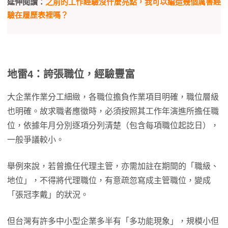
延伸閱讀：
之前的工作經驗沒什麼亮點，我可以編造幾個厲害經
驗在履歷表裡嗎？
地雷4：誇張職位，經驗豐富
大企業作業分工細緻，各職位擔負作業項目明確，職位層級
也明確。故求職者應徵時，必須按照其工作年演進所擔任職
位，依據年月分別逐項分列清楚（包含每項職位起訖日），
一般爭議較小。
舉例來說，若曾擔任代理主管，亦需加註在期間的「職級、
地位」，不得將代理職位，有意疏忽寫成主管職位，變成
「張冠李戴」的狀況。
但台灣有許多中小型企業多半有「多功能現象」，規模小但