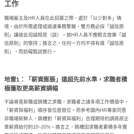
工作
職場雇主及HR人員在此招募之際，處於「以少對多」情
境，由於所需處理或過濾事務繁雜，雙方務必採「誠信原
則」讓彼此坦誠相見（談），故HR人員不應輕言放棄「誠
信原則」的堅持；換言之，任何一方均不得有違「誠信原
則」，而妨礙甄試進行。
地雷1：「薪資膨脹」遠超先前水準，求職者積
極獲取更高薪資調幅
不論尋覓新職或跳槽之求職，求職者之諸多項工作價值中，
「薪資與福利」順序皆位居首位。而參考國內HR專家同意
非職場新鮮人，跳槽對「薪資與福利」合理期待約調高原企
業薪資給付約10~20%。換言之，跳槽因求職者累積多年實