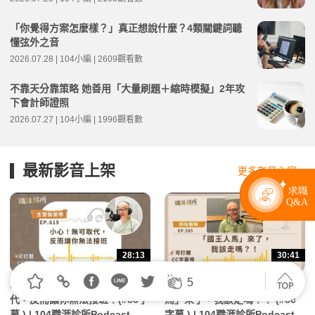
「你覺得方案怎麼樣？」真正想說什麼？4類關鍵詞聽
懂弦外之音
2026.07.28 | 104小編 | 2609觀看數
不靠天分靠策略 她善用「大量刷題＋縮時模擬」2年攻
下會計師證照
2026.07.27 | 104小編 | 1996觀看數
最新影音上架
更多影音內容 >
28:13
30:41
5
EP619【#職涯】小心！無可取
EP585【#職場生存】「國王人
代，反而讓你無法接班！(#cc字
馬」來了，我該走嗎？！ (#cc
幕 ) | 104職涯診所Podcast
字幕 ) | 104職涯診所Podcast