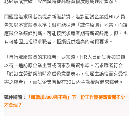
務經驗或實績，於面試時提高薪資幅度應屬理所當然。
問題是若求職者為提高新職薪資，若對面試企業或HR人員
告知以不實薪資水準；很可能掉進「誠信原則」地雷，而讓
應徵企業錯誤判斷，可能按照求職者期待薪資錄用；但，也
有可能因此拒絕求職者，拒絕提供過高的薪資要求。
「自行膨脹薪資的求職者」要知道，HR人員面試後如謹慎
以待，追訪原企業主管或同事及薪資水準。若求職者符合
「於訂立勞動契約時為虛偽意思表示，使雇主誤信而有受損
害之虞者」，面試企業有權在30日內主動權解僱求職者。
延伸閱讀：
「轉職加3000夠不夠」下一份工作期待薪資開多少
才合理？