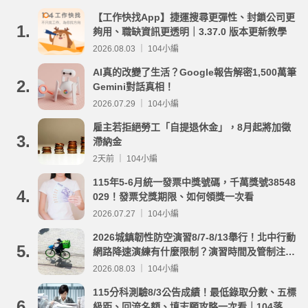
【工作快找App】捷運搜尋更彈性、封鎖公司更
1.
夠用、職缺資訊更透明｜3.37.0 版本更新教學
2026.08.03 ｜ 104小編
AI真的改變了生活？Google報告解密1,500萬筆
2.
Gemini對話真相！
2026.07.29 ｜ 104小編
雇主若拒絕勞工「自提退休金」，8月起將加徵
3.
滯納金
2天前 ｜ 104小編
115年5-6月統一發票中獎號碼，千萬獎號38548
4.
029！發票兌獎期限、如何領獎一次看
2026.07.27 ｜ 104小編
2026城鎮韌性防空演習8/7-8/13舉行！北中行動
5.
網路降速演練有什麼限制？演習時間及管制注意
事項整理
2026.08.03 ｜ 104小編
115分科測驗8/3公告成績！最低錄取分數、五標
6.
級距、回流名額、填志願攻略一次看｜104落點