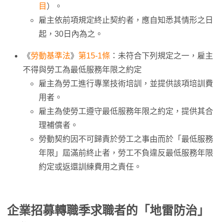
目
）。
雇主依前項規定終止契約者，應自知悉其情形之日
起，30日內為之。
《
勞動基準法
》
第15-1條
：未符合下列規定之一，雇主
不得與勞工為最低服務年限之約定
雇主為勞工進行專業技術培訓，並提供該項培訓費
用者。
雇主為使勞工遵守最低服務年限之約定，提供其合
理補償者。
勞動契約因不可歸責於勞工之事由而於「最低服務
年限」屆滿前終止者，勞工不負違反最低服務年限
約定或返還訓練費用之責任。
企業招募轉職季求職者的「地雷防治」