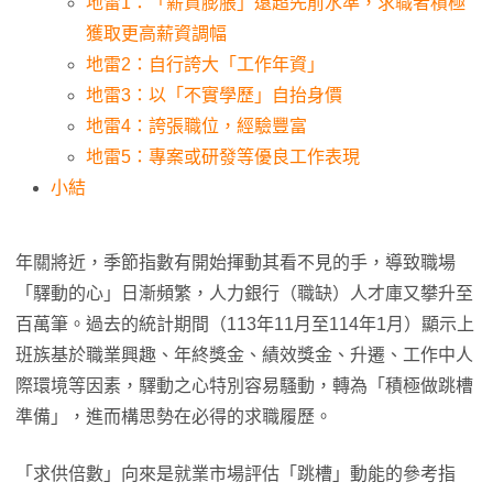
地雷1：「薪資膨脹」遠超先前水準，求職者積極
獲取更高薪資調幅
地雷2：自行誇大「工作年資」
地雷3：以「不實學歷」自抬身價
地雷4：誇張職位，經驗豐富
地雷5：專案或研發等優良工作表現
小結
年關將近，季節指數有開始揮動其看不見的手，導致職場
「驛動的心」日漸頻繁，人力銀行（職缺）人才庫又攀升至
百萬筆。過去的統計期間（113年11月至114年1月）顯示上
班族基於職業興趣、年終獎金、績效獎金、升遷、工作中人
際環境等因素，驛動之心特別容易騷動，轉為「積極做跳槽
準備」，進而構思勢在必得的求職履歷。
「求供倍數」向來是就業市場評估「跳槽」動能的參考指