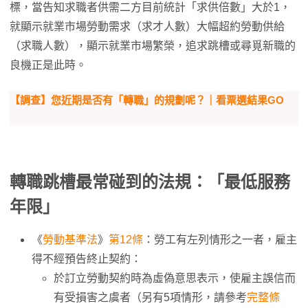
標，當告知求職者供需二方目前統計「求供倍數」大於1，
就顯示就業市場勞動需求（求才人數）大幅超約勞動供給
（求職人數），顯示就業市場繁榮，追求跳槽或尋覓新職的
良機正是此時。
【調查】您近期是否有「轉職」的規劃呢？｜看票選結果GO
轉職跳槽最常碰到的法規：「最低服務
年限」
《
勞動基準法
》
第12條
：勞工有左列情形之一者，雇主
得不經預告終止契約：
於訂立勞動契約時為虛偽意思表示，使雇主誤信而
有受損害之虞者（另有5項情形，請參考
完整條