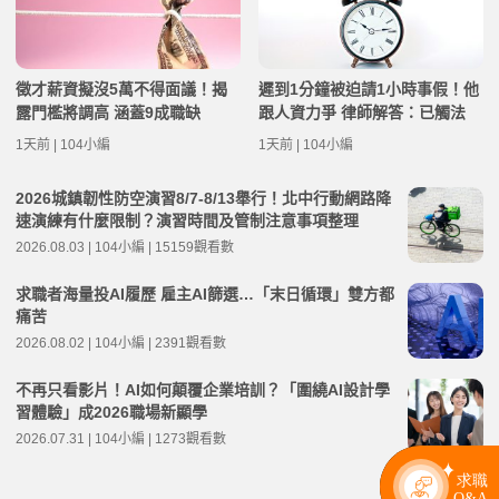
徵才薪資擬沒5萬不得面議！揭
遲到1分鐘被迫請1小時事假！他
露門檻將調高 涵蓋9成職缺
跟人資力爭 律師解答：已觸法
1天前 | 104小編
1天前 | 104小編
2026城鎮韌性防空演習8/7-8/13舉行！北中行動網路降
速演練有什麼限制？演習時間及管制注意事項整理
2026.08.03 | 104小編 | 15159觀看數
求職者海量投AI履歷 雇主AI篩選…「末日循環」雙方都
痛苦
2026.08.02 | 104小編 | 2391觀看數
不再只看影片！AI如何顛覆企業培訓？「圍繞AI設計學
習體驗」成2026職場新顯學
2026.07.31 | 104小編 | 1273觀看數