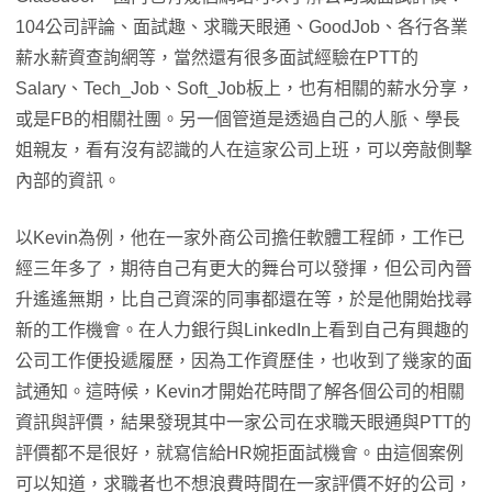
104公司評論、面試趣、求職天眼通、GoodJob、各行各業
薪水薪資查詢網等，當然還有很多面試經驗在PTT的
Salary、Tech_Job、Soft_Job板上，也有相關的薪水分享，
或是FB的相關社團。另一個管道是透過自己的人脈、學長
姐親友，看有沒有認識的人在這家公司上班，可以旁敲側擊
內部的資訊。
以Kevin為例，他在一家外商公司擔任軟體工程師，工作已
經三年多了，期待自己有更大的舞台可以發揮，但公司內晉
升遙遙無期，比自己資深的同事都還在等，於是他開始找尋
新的工作機會。在人力銀行與LinkedIn上看到自己有興趣的
公司工作便投遞履歷，因為工作資歷佳，也收到了幾家的面
試通知。這時候，Kevin才開始花時間了解各個公司的相關
資訊與評價，結果發現其中一家公司在求職天眼通與PTT的
評價都不是很好，就寫信給HR婉拒面試機會。由這個案例
可以知道，求職者也不想浪費時間在一家評價不好的公司，