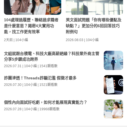
104處理過履歷、聯絡過求職者
英文面試問題「你有哪些優點及
是什麼意思？揭密4大實用功
缺點？」更加分的6招回答技巧
能，找工作更有效率
附例句
2天前 | 104小編
2026.08.03 | 104小編
文組就跟台積電、科技大廠高薪絕緣？科技業外商主管
分享5步驟成功跨界
2026.07.31 | 104小編 | 1541觀看數
詐團滲透！Threads詐騙氾濫 假徵才最多
2026.07.30 | 104小編 | 1521觀看數
個性內向面試好吃虧，如何才能展現真實能力？
2026.07.28 | 104小編 | 19968觀看數