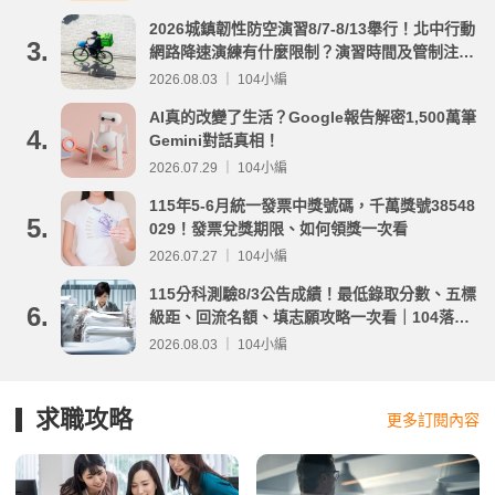
2026城鎮韌性防空演習8/7-8/13舉行！北中行動
3.
網路降速演練有什麼限制？演習時間及管制注意
事項整理
2026.08.03 ｜ 104小編
AI真的改變了生活？Google報告解密1,500萬筆
4.
Gemini對話真相！
2026.07.29 ｜ 104小編
115年5-6月統一發票中獎號碼，千萬獎號38548
5.
029！發票兌獎期限、如何領獎一次看
2026.07.27 ｜ 104小編
115分科測驗8/3公告成績！最低錄取分數、五標
6.
級距、回流名額、填志願攻略一次看｜104落點
分析
2026.08.03 ｜ 104小編
求職攻略
更多訂閱內容