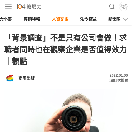
大小事
專題特輯
人資充電
法令權益
新聞現場
「背景調查」不是只有公司會做！求
職者同時也在觀察企業是否值得效力
｜觀點
2022.01.06
商周出版
1951
次觀看