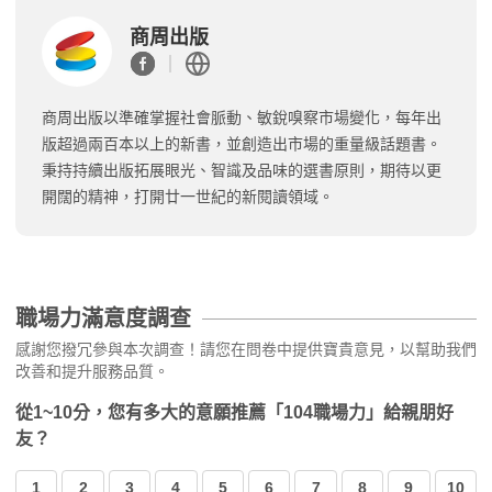
商周出版
商周出版以準確掌握社會脈動、敏銳嗅察市場變化，每年出
版超過兩百本以上的新書，並創造出市場的重量級話題書。
秉持持續出版拓展眼光、智識及品味的選書原則，期待以更
開闊的精神，打開廿一世紀的新閱讀領域。
職場力滿意度調查
感謝您撥冗參與本次調查！請您在問卷中提供寶貴意見，以幫助我們
改善和提升服務品質。
從1~10分，您有多大的意願推薦「104職場力」給親朋好
友？
1
2
3
4
5
6
7
8
9
10