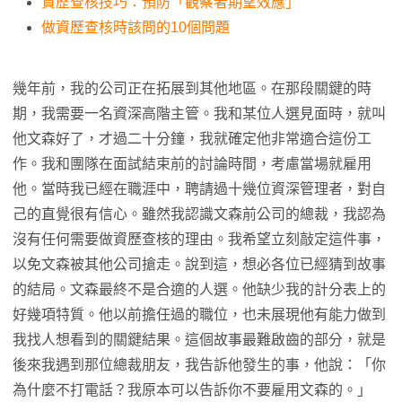
資歷查核技巧：預防「觀察者期望效應」
做資歷查核時該問的10個問題
幾年前，我的公司正在拓展到其他地區。在那段關鍵的時
期，我需要一名資深高階主管。我和某位人選見面時，就叫
他文森好了，才過二十分鐘，我就確定他非常適合這份工
作。我和團隊在面試結束前的討論時間，考慮當場就雇用
他。當時我已經在職涯中，聘請過十幾位資深管理者，對自
己的直覺很有信心。雖然我認識文森前公司的總裁，我認為
沒有任何需要做資歷查核的理由。我希望立刻敲定這件事，
以免文森被其他公司搶走。說到這，想必各位已經猜到故事
的結局。文森最終不是合適的人選。他缺少我的計分表上的
好幾項特質。他以前擔任過的職位，也未展現他有能力做到
我找人想看到的關鍵結果。這個故事最難啟齒的部分，就是
後來我遇到那位總裁朋友，我告訴他發生的事，他說：「你
為什麼不打電話？我原本可以告訴你不要雇用文森的。」