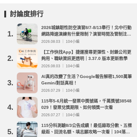
討論度排行
2026城鎮韌性防空演習8/7-8/13舉行！北中行動
1.
網路降速演練有什麼限制？演習時間及管制注意
事項整理
2026.08.03 ｜ 104小編
【工作快找App】捷運搜尋更彈性、封鎖公司更
2.
夠用、職缺資訊更透明｜3.37.0 版本更新教學
2026.08.03 ｜ 104小編
AI真的改變了生活？Google報告解密1,500萬筆
3.
Gemini對話真相！
2026.07.29 ｜ 104小編
115年5-6月統一發票中獎號碼，千萬獎號38548
4.
029！發票兌獎期限、如何領獎一次看
2026.07.27 ｜ 104小編
115分科測驗8/3公告成績！最低錄取分數、五標
5.
級距、回流名額、填志願攻略一次看｜104落點