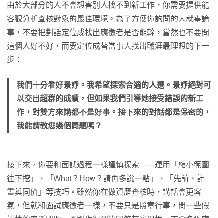
由於大部分的人不會想害別人找不到新工作，你需要提供能
客觀分析查核對象的最佳環境。為了方便你詢問的人就事論
事，不要把對話定位成找出應徵者是否能幹，當然也不要問
這個人好不好，而要定位成替當事人找出職涯最理想的下一
步：
我們十分看好景妤。我希望探索合適的人選。景妤絕對可
以交出超群的成績，但如果我們引導她接受錯誤的新工
作，對雙方來講都不是好事。接下來的對話都是保密的，
我能請教您幾個問題嗎？
接下來，你要和面試過程一樣謹慎探索——運用「縮小範圍
往下挖」、「What？How？請再多說一點」、「先前、計
畫與同儕」等技巧。雖然你在做資歷查核時，講話會更客
氣，但就和面試應徵者一樣，不要只是照章行事，問一些假