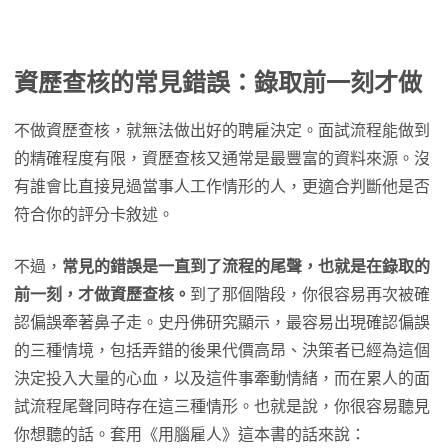
資歷查核的常見錯誤：錄取前一刻才做
不做資歷查核，就無法做出好的聘雇決定。面試流程能做到
的精確程度有限，資歷查核又通常是最豐富的資料來源。沒
有誰會比直接見過當事人工作情形的人，更適合判斷他是否
符合你的評分卡敘述。
不過，
常見的錯誤是一直到了流程的尾聲，也就是在錄取的
前一刻，才做資歷查核。
到了那個階段，你很容易再次被確
認偏誤牽著鼻子走。史丹佛研究顯示，最容易出現確認偏誤
的三種情境，包括弄錯的後果代價高昂、決策者已經為這個
決定投入大量的心血，以及這件事牽動情緒，而在累人的面
試流程尾聲同時存在這三種情形。也就是說，你很容易聽見
你想聽的話。套用《用腦雇人》這本書的話來說：