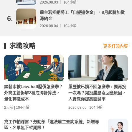
分析
2026.08.03 ｜ 104小編
雇主若拒絕勞工「自提退休金」，8月起將加徵
6.
滯納金
2026.08.04 ｜ 104小編
求職攻略
更多訂閱內容
談薪水被Low-ball壓價怎麼辦？
履歷被已讀不回怎麼辦，要再投
外商主管拆解2種底牌計算法，
一次嗎？揭投履歷沒回應原因，
量化轉職成本
人資教你提高面試率
2天前 | 104小編
2026.08.05 | 104小編
找工作怕踩雷？勞動部「違法雇主查詢系統」新增專
區、名單無下架期限！