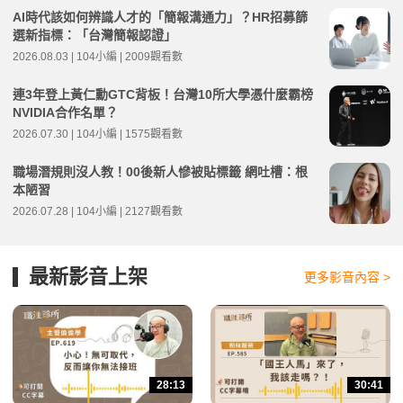
AI時代該如何辨識人才的「簡報溝通力」？HR招募篩
選新指標：「台灣簡報認證」
2026.08.03 | 104小編 | 2009觀看數
連3年登上黃仁勳GTC背板！台灣10所大學憑什麼霸榜
NVIDIA合作名單？
2026.07.30 | 104小編 | 1575觀看數
職場潛規則沒人教！00後新人慘被貼標籤 網吐槽：根
本陋習
2026.07.28 | 104小編 | 2127觀看數
最新影音上架
更多影音內容 >
28:13
30:41