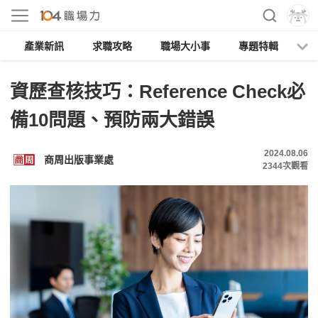
產業新訊
求職攻略
職場大小事
專題特輯
人
資歷查核技巧：Reference Check必
備10問題、預防兩大錯誤
2024.08.06
商周出版事業處
2344
次觀看