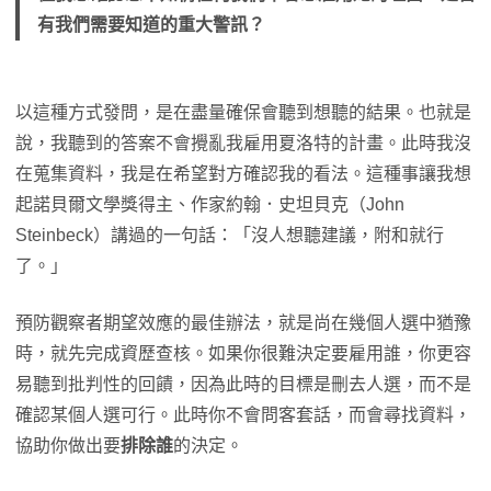
有我們需要知道的重大警訊？
以這種方式發問，是在盡量確保會聽到想聽的結果。也就是
說，我聽到的答案不會攪亂我雇用夏洛特的計畫。此時我沒
在蒐集資料，我是在希望對方確認我的看法。這種事讓我想
起諾貝爾文學獎得主、作家約翰．史坦貝克（John
Steinbeck）講過的一句話：「沒人想聽建議，附和就行
了。」
預防觀察者期望效應的最佳辦法，就是尚在幾個人選中猶豫
時，就先完成資歷查核。如果你很難決定要雇用誰，你更容
易聽到批判性的回饋，因為此時的目標是刪去人選，而不是
確認某個人選可行。此時你不會問客套話，而會尋找資料，
協助你做出要
排除誰
的決定。