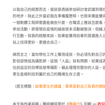
以我自己的經歷而言，我就是透過參加研討會認識到現
的地步，除此之外當初我在準備履歷時，也很幸運能獲
一個軟體工程師需要能做些什麼、在職涯上應該怎麼看
參加活動，即使現在疫情的緣故很多活動被取消，但線
行互動，就我的經驗來說，如果能獲得前輩的賞識進入
站上找得更好、更適合自己。
總而言之，當你想在工作上獲得成就，你必須先對自己
影但卻想成為攝影師，這個「人設」就有問題，如果成
往前設定的目標就是學攝影，藉此慢慢完整你的人設，
業生能順利找到屬於自己的職場生存之道。
（原文標題：
給畢業生的建議：畢業是對自己負責的開
本文為作者投稿，獲授權同意於《
職場力
》刊載 >>
歡迎