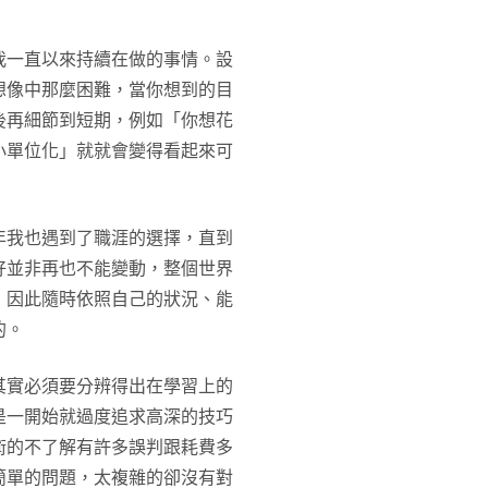
我一直以來持續在做的事情。設
想像中那麼困難，當你想到的目
後再細節到短期，例如「你想花
小單位化」就就會變得看起來可
年我也遇到了職涯的選擇，直到
好並非再也不能變動，整個世界
，因此隨時依照自己的狀況、能
的。
其實必須要分辨得出在學習上的
是一開始就過度追求高深的技巧
術的不了解有許多誤判跟耗費多
簡單的問題，太複雜的卻沒有對