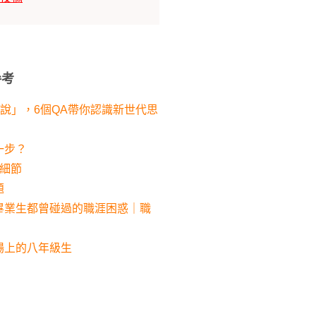
參考
說」，6個QA帶你認識新世代思
一步？
細節
題
畢業生都曾碰過的職涯困惑｜職
職場上的八年級生