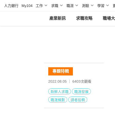
人力銀行
My104
工作
求職
職涯
測驗
學習
產業新訊
求職攻略
職場大
專題特輯
2022.08.05 ｜
6403
次觀看
新鮮人求職
職涯發展
職涯規劃
讀者投稿