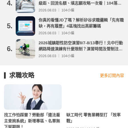
4.
級距、回流名額、填志願攻略一次看｜104落點
分析
2026.08.03 ｜ 104小編
你真的看懂JD了嗎？解析矽谷求職邏輯「先有職
5.
缺，再有履歷」4區塊找出高薪籌碼
2026.08.03 ｜ 104小編
2026城鎮韌性防空演習8/7-8/13舉行！北中行動
6.
網路降速演練有什麼限制？演習時間及管制注意
事項整理
2026.08.03 ｜ 104小編
求職攻略
更多訂閱內容
找工作怕踩雷？勞動部「違法雇
缺工時代 零售業轉型打 「效率
主查詢系統」新增專區、名單無
戰」
下架期限！