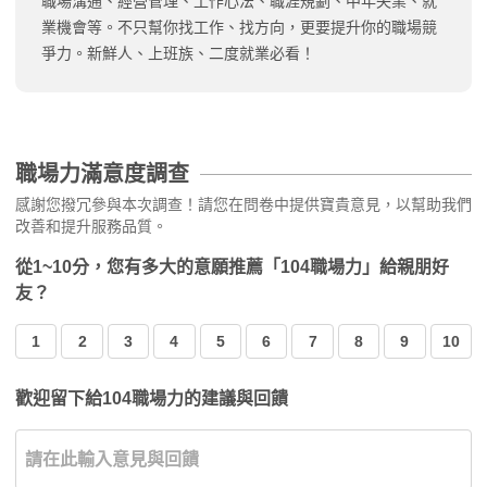
職場溝通、經營管理、工作心法、職涯規劃、中年失業、就
業機會等。不只幫你找工作、找方向，更要提升你的職場競
爭力。新鮮人、上班族、二度就業必看！
職場力滿意度調查
感謝您撥冗參與本次調查！請您在問卷中提供寶貴意見，以幫助我們
改善和提升服務品質。
從1~10分，您有多大的意願推薦「104職場力」給親朋好
友？
1
2
3
4
5
6
7
8
9
10
歡迎留下給104職場力的建議與回饋