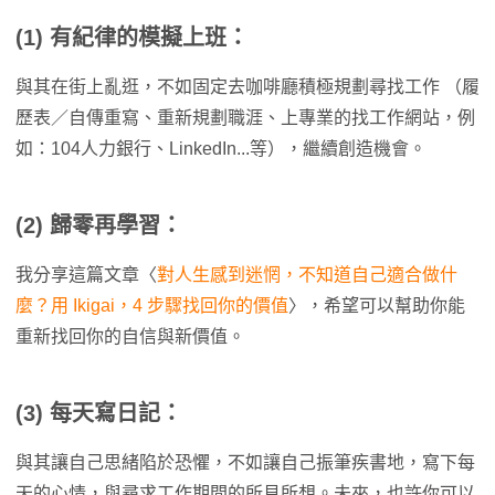
(1)
有紀律的模擬上班：
與其在街上亂逛，不如固定去咖啡廳積極規劃尋找工作 （履
歷表／自傳重寫、重新規劃職涯、上專業的找工作網站，例
如：104人力銀行、LinkedIn...等），繼續創造機會。
(2)
歸零再學習：
我分享這篇文章〈
對人生感到迷惘，不知道自己適合做什
麼？用 Ikigai，4 步驟找回你的價值
〉，希望可以幫助你能
重新找回你的自信與新價值。
(3)
每天寫日記：
與其讓自己思緒陷於恐懼，不如讓自己振筆疾書地，寫下每
天的心情，與尋求工作期間的所見所想。未來，也許你可以