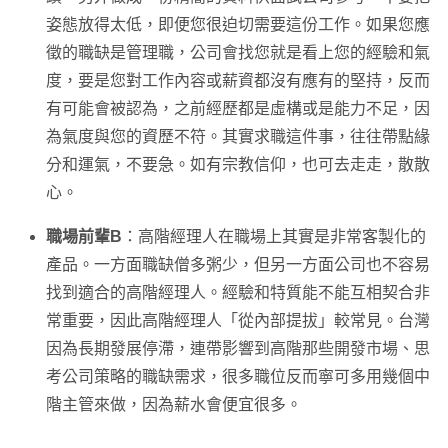
姿態放得太低，即便您很迫切需要這份工作。如果您應
徵的職缺是管理職，公司會找您就是看上您的經驗和氣
度，要是您對工作內容或薪資都沒有應有的堅持，反而
有可能會被認為，之前經歷都是虛構或是能力不足，因
為氣度與您的資歷不符。其實求職這件事，往往帶點緣
分和運氣，不要急。如有宗教信仰，也可去走走，散散
心。
職場前輩B
：高階經理人在職場上其實是非常客製化的
產品。一方面職缺僧多粥少，但另一方面公司也不容易
找到適合的高階經理人。經驗和特質能不能互相契合非
常重要，因此高階經理人「從內部提拔」較常見。台灣
因為長期發展停滯，連帶影響到高階那些開發市場、思
考公司策略的職缺需求，很多職位反而寧可多用幾個中
階主管來做，因為薪水會便宜很多。