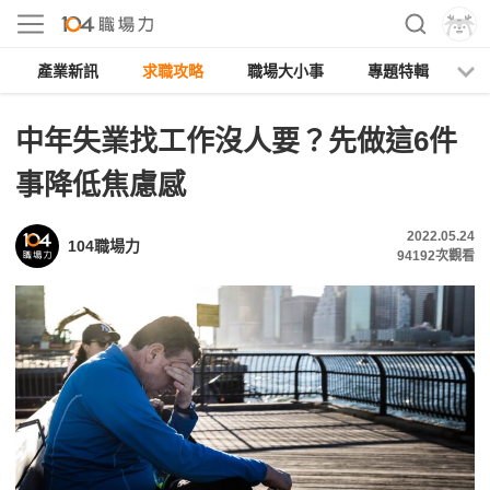
產業新訊
求職攻略
職場大小事
專題特輯
人
中年失業找工作沒人要？先做這6件
事降低焦慮感
2022.05.24
104職場力
94192
次觀看