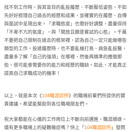
找不到工作時，與其盲目的亂投履歷、不斷壓低姿態，不如
先好好梳理自己過去的經歷和成果，並確實的在履歷、自傳
與面試中呈現出來。「求職態度」也需好好調整，盡量保持
「不卑不亢的氣度」，與「開放且願意嘗試的心態」。千萬
不要把自己限制在過去的框架裡，認為自己一定只能做哪些
類型的工作。投遞履歷時，也不要亂槍打鳥、病急亂投醫，
盡量多了解「自己的強項」在哪裡，然後再精準的應徵那
些，很可能會需要你的能力和經歷的職缺。如此，才能真正
提高自己求職成功的機率！
以上，就是本次《
104職涯診所
》的職場前輩們所提供的寶
貴建議。希望能幫助到各位職場朋友們。
祝大家都能在心儀的工作崗位上不斷向前邁進，職涯順遂。
還有更多職場上的疑難雜症嗎？快上「
104職涯診所
」發問