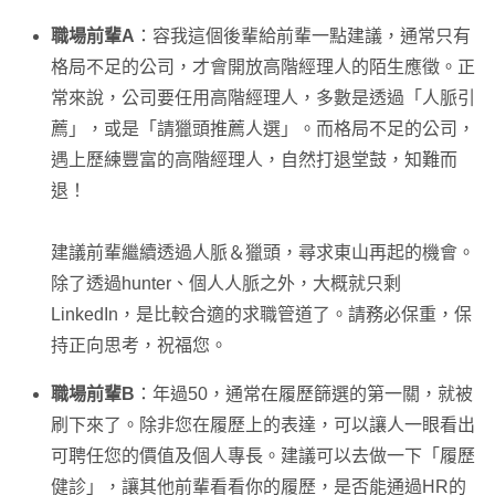
職場前輩A
：容我這個後輩給前輩一點建議，通常只有
格局不足的公司，才會開放高階經理人的陌生應徵。正
常來說，公司要任用高階經理人，多數是透過「人脈引
薦」，或是「請獵頭推薦人選」。而格局不足的公司，
遇上歷練豐富的高階經理人，自然打退堂鼓，知難而
退！
建議前輩繼續透過人脈＆獵頭，尋求東山再起的機會。
除了透過hunter、個人人脈之外，大概就只剩
LinkedIn，是比較合適的求職管道了。請務必保重，保
持正向思考，祝福您。
職場前輩B
：年過50，通常在履歷篩選的第一關，就被
刷下來了。除非您在履歷上的表達，可以讓人一眼看出
可聘任您的價值及個人專長。建議可以去做一下「履歷
健診」，讓其他前輩看看你的履歷，是否能通過HR的