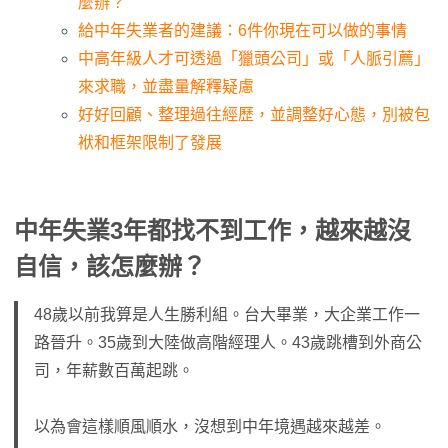
麼辦？
給中年失業者的建議：6件你現在可以做的事情
中高年級人才可透過「獵頭公司」或「人脈引薦」
來求職，並盡量解釋疑慮
好好回顧、整理過往經歷，並調整好心態，別被包
袱和框架限制了發展
中年失業
3
年都找不到工作，越來越沒
自信，該怎麼辦？
48歲以前我算是人生勝利組。台大畢業，大企業工作一
路晉升。35歲到大陸做高階經理人。43歲跳槽到外商公
司，年薪數百萬起跳。
以為會這樣順風順水，沒想到中年境遇越來越差。