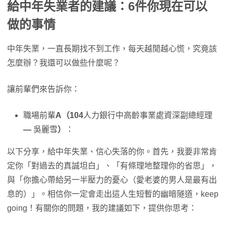
給中年失業者的建議：
6
件你現在可以
做的事情
中年失業，一直長期找不到工作，每天越閒越心慌，究竟該
怎麼辦？我還可以做些什麼呢？
讓前輩們來告訴你：
職場前輩
A（104
人力銀行中高齡事業處資深副總經理
—
吳麗雪
）
：
以下分享，給中年失業、信心失落的你。首先，我要非常肯
定你「對過去的真誠坦白」、「有條理地整理你的省思」，
與「你擔心帶給另一半壓力的憂心（愛老婆的男人是最有出
息的）」。相信你一定會走出這人生短暫的幽暗隧道，keep
going！有關你的問題，我的建議如下，提供你思考：