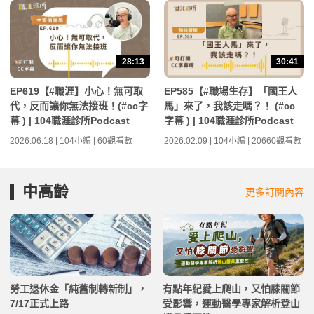
28:13
30:41
EP619【#職涯】小心！無可取
EP585【#職場生存】「國王人
代，反而讓你無法接班！(#cc字
馬」來了，我該走嗎？！ (#cc
幕 ) | 104職涯診所Podcast
字幕 ) | 104職涯診所Podcast
2026.06.18 | 104小編 | 60觀看數
2026.02.09 | 104小編 | 20660觀看數
中高齡
更多訂閱內容
勞工退休金「純舊制轉新制」，
有點年紀愛上爬山，又怕膝關節
7/17正式上路
受影響，運動醫學專家解析登山