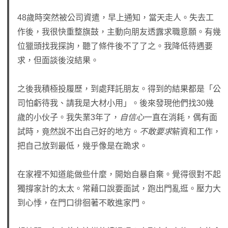
48歲時突然被公司資遣，早上通知，當天走人。失去工
作後，我很快重整旗鼓，主動向朋友透露求職意願。有幾
位獵頭找我探詢，聽了條件後不了了之。我降低待遇要
求，但面談後沒結果。
之後我積極投履歷，到處拜託朋友。得到的結果都是「公
司怕虧待我、請我是大材小用」。後來發現他們找30幾
歲的小伙子。我失業3年了，
自信心
一直在消耗，偶有面
試時，竟然說不出自己好的地方。
不敢要求
薪資和工作，
把自己放到最低，幾乎像是在跪求。
在家裡不知道能做些什麼，開始自暴自棄。覺得很對不起
獨撐家計的太太。常藉口說要面試，跑出門亂逛。壓力大
到心悸，在門口徘徊著不敢進家門。