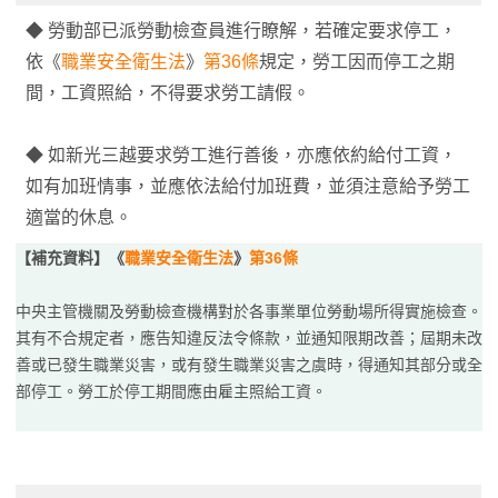
◆ 勞動部已派勞動檢查員進行瞭解，若確定要求停工，
依《
職業安全衛生法
》
第36條
規定，勞工因而停工之期
間，工資照給，不得要求勞工請假。
◆ 如新光三越要求勞工進行善後，亦應依約給付工資，
如有加班情事，並應依法給付加班費，並須注意給予勞工
適當的休息。
【補充資料】《
職業安全衛生法
》
第36條
中央主管機關及勞動檢查機構對於各事業單位勞動場所得實施檢查。
其有不合規定者，應告知違反法令條款，並通知限期改善；屆期未改
善或已發生職業災害，或有發生職業災害之虞時，得通知其部分或全
部停工。勞工於停工期間應由雇主照給工資。