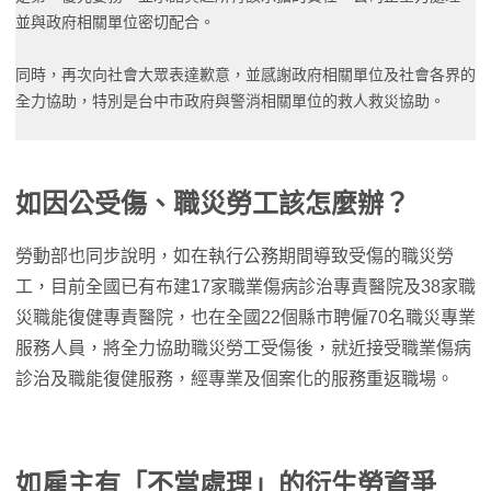
並與政府相關單位密切配合。
同時，再次向社會大眾表達歉意，並感謝政府相關單位及社會各界的
全力協助，特別是台中市政府與警消相關單位的救人救災協助。
如因公受傷、職災勞工該怎麼辦？
勞動部也同步說明，如在執行公務期間導致受傷的職災勞
工，目前全國已有布建17家職業傷病診治專責醫院及38家職
災職能復健專責醫院，也在全國22個縣市聘僱70名職災專業
服務人員，將全力協助職災勞工受傷後，就近接受職業傷病
診治及職能復健服務，經專業及個案化的服務重返職場。
如雇主有「不當處理」的衍生勞資爭