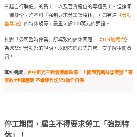
三越自行聘僱」的員工，以及百貨櫃位的專櫃員工，但論哪
一種身份、均不可「強制要求勞工請特休」，如有違《
勞動
基準法
》的特休規範，最重可處100萬元的罰鍰。
針對「公司臨時停業」所導致的請休問題，《
104職場力
》
為您整理勞動部的說明，以問答的形式帶您一次了解相關資
訊！
延伸閱讀：
台中新光三越氣爆嚴重傷亡！聞到瓦斯味怎麼辦？專
家教4步驟應變 不幸爆炸切記1動作自保
停工期間，雇主不得要求勞工「強制特
休」！