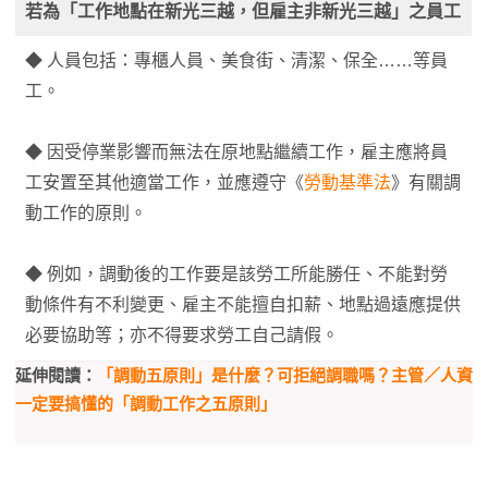
若為「工作地點在新光三越，但雇主非新光三越」之員工
◆ 人員包括：專櫃人員、美食街、清潔、保全……等員
工。
◆ 因受停業影響而無法在原地點繼續工作，雇主應將員
工安置至其他適當工作，並應遵守《
勞動基準法
》有關調
動工作的原則。
◆ 例如，調動後的工作要是該勞工所能勝任、不能對勞
動條件有不利變更、雇主不能擅自扣薪、地點過遠應提供
必要協助等；亦不得要求勞工自己請假。
延伸閱讀：
「調動五原則」是什麼？可拒絕調職嗎？主管／人資
一定要搞懂的「調動工作之五原則」