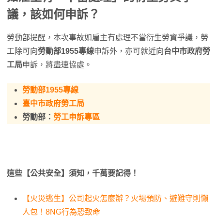
議，該如何申訴？
勞動部提醒，本次事故如雇主有處理不當衍生勞資爭議，勞
工除可向
勞動部1955專線
申訴外，亦可就近向
台中市政府勞
工局
申訴，將盡速協處。
勞動部1955專線
臺中市政府勞工局
勞動部：
勞工申訴專區
這些【公共安全】須知，千萬要記得！
【火災逃生】公司起火怎麼辦？火場預防、避難守則懶
人包！8NG行為恐致命