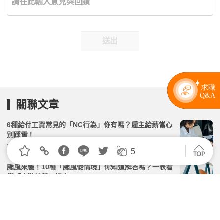
送出
關聯文章
6種給付工資常見的「NG行為」你有嗎？雇主給薪當心
別踩雷！
2026.06.16 | 104小編 | 7085觀看數
5
颱風來襲！10種「颱風假情境」你知道解答嗎？一表看
懂「出勤給薪」規定
2026.07.08 | 104小編 | 38508觀看數
什麼是「大量解僱」？相關流程怎麼走？常見8大QA一
次看｜大量解僱勞工保護法