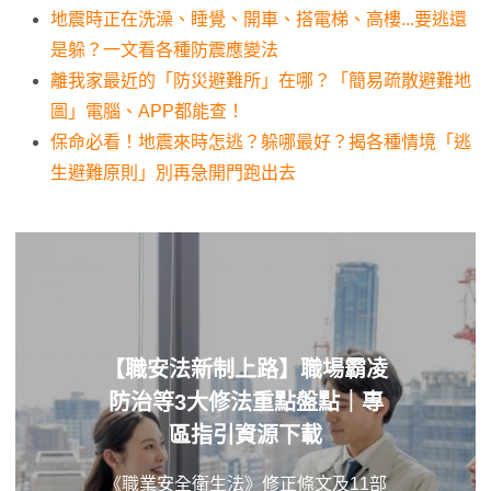
地震時正在洗澡、睡覺、開車、搭電梯、高樓...要逃還
是躲？一文看各種防震應變法
離我家最近的「防災避難所」在哪？「簡易疏散避難地
圖」電腦、APP都能查！
保命必看！地震來時怎逃？躲哪最好？揭各種情境「逃
生避難原則」別再急開門跑出去
【職安法新制上路】職場霸凌
防治等3大修法重點盤點｜專
區指引資源下載
《職業安全衛生法》修正條文及11部