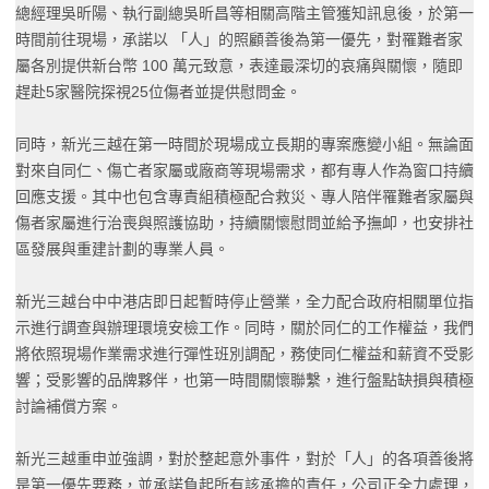
總經理吳昕陽、執行副總吳昕昌等相關高階主管獲知訊息後，於第一
時間前往現場，承諾以 「人」的照顧善後為第一優先，對罹難者家
屬各別提供新台幣 100 萬元致意，表達最深切的哀痛與關懷，隨即
趕赴5家醫院探視25位傷者並提供慰問金。
同時，新光三越在第一時間於現場成立長期的專案應變小組。無論面
對來自同仁、傷亡者家屬或廠商等現場需求，都有專人作為窗口持續
回應支援。其中也包含專責組積極配合救災、專人陪伴罹難者家屬與
傷者家屬進行治喪與照護協助，持續關懷慰問並給予撫卹，也安排社
區發展與重建計劃的專業人員。
新光三越台中中港店即日起暫時停止營業，全力配合政府相關單位指
示進行調查與辦理環境安檢工作。同時，關於同仁的工作權益，我們
將依照現場作業需求進行彈性班別調配，務使同仁權益和薪資不受影
響；受影響的品牌夥伴，也第一時間關懷聯繫，進行盤點缺損與積極
討論補償方案。
新光三越重申並強調，對於整起意外事件，對於「人」的各項善後將
是第一優先要務，並承諾負起所有該承擔的責任，公司正全力處理，