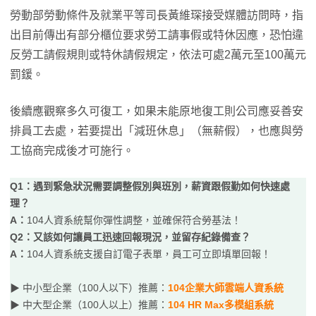
勞動部勞動條件及就業平等司長黃維琛接受媒體訪問時，指
出目前傳出有部分櫃位要求勞工請事假或特休因應，恐怕違
反勞工請假規則或特休請假規定，依法可處2萬元至100萬元
罰鍰。
後續應觀察多久可復工，如果未能原地復工則公司應妥善安
排員工去處，若要提出「減班休息」（無薪假），也應與勞
工協商完成後才可施行。
Q1：遇到緊急狀況需要調整假別與班別，薪資跟假勤如何快速處
理？
A：
104人資系統幫你彈性調整，並確保符合勞基法！
Q2：又該如何讓員工迅速回報現況，並留存紀錄備查？
A：
104人資系統支援自訂電子表單，員工可立即填單回報！
▶ 中小型企業（100人以下）推薦：
104企業大師雲端人資系統
▶ 中大型企業（100人以上）推薦：
104 HR Max多模組系統