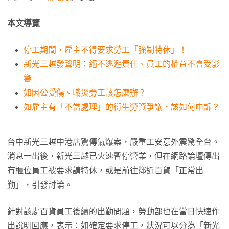
本文導覽
停工期間，雇主不得要求勞工「強制特休」！
新光三越發聲明：絕不逃避責任、員工的權益不會受影
響
如因公受傷、職災勞工該怎麼辦？
如雇主有「不當處理」的衍生勞資爭議，該如何申訴？
台中新光三越中港店驚傳氣爆案，嚴重工安意外震驚全台。
消息一出後，新光三越已火速暫停營業，但在網路論壇傳出
有櫃位員工被要求請特休，或是前往鄰近百貨「正常出
勤」，引發討論。
針對該處百貨員工後續的出勤問題，勞動部也在當日快速作
出說明回應，表示：如確定要求停工，狀況可以分為「新光