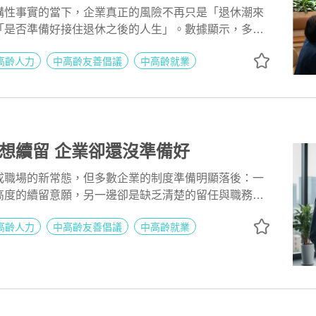
構性事實的當下，企業真正的風險不再只是「退休潮來
「是否準備好接住退休之後的人生」。數據顯示，多數
後退休與回聘的單點思維，對於退休準備與第二人生的
高齡人力
中高齡友善倡議
中高齡就業
不足。當中高齡員工的需求從「繼續工作」轉向「如何
業的人才策略也必須從人力留用，進化為涵蓋健康、學
藍圖的全方位準備。這不只是福利問題，而是攸關經驗
與人才永續的長期競爭力。
想續留 企業卻還沒準備好
成職場的新常態，但多數企業的制度準備明顯落後：一
高度的續留意願，另一邊卻是缺乏清楚的留任與職務安
資產在關鍵時刻流失。對人資來說，延後退休不只是福
高齡人力
中高齡友善倡議
中高齡就業
留才、降流動、補缺口」的組織工程；現在要做的，是
可被管理、可被複製的制度設計。