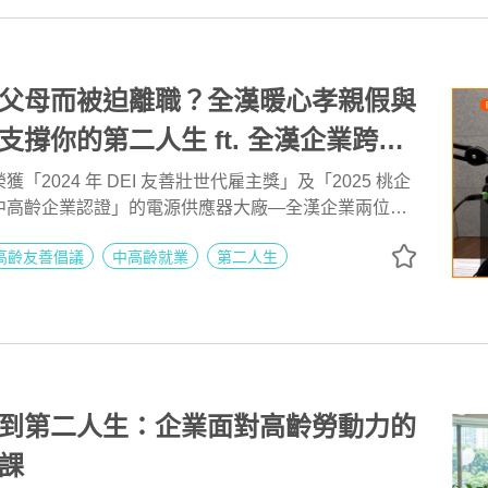
父母而被迫離職？全漢暖心孝親假與
支撐你的第二人生 ft. 全漢企業跨世
嘉琳 | 高年級不打烊 x 用 AI 點亮
「2024 年 DEI 友善壯世代雇主獎」及「2025 桃企
中高齡企業認證」的電源供應器大廠—全漢企業兩位跨
259
歲的嘉琳與 50+ 的玉琴，透過她們不同年齡、不同年資的
高齡友善倡議
中高齡就業
第二人生
這家全年離職率「低於業界一半」的企業，到底擁有什
，讓員工把公司當作第二個家，每天幸福工作。也歡迎
一起打造幸福職場！
到第二人生：企業面對高齡勞動力的
課