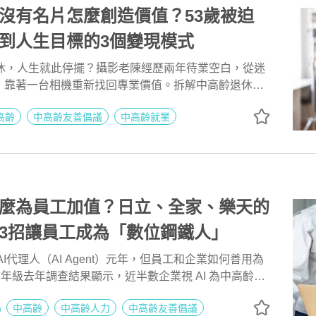
沒有名片怎麼創造價值？53歲被迫
到人生目標的3個變現模式
退休，人生就此停擺？攝影老陳經歷兩年待業空白，從迷
，靠著一台相機重新找回專業價值。拆解中高齡退休轉
現模式，讓我們不只是賺錢，更是賺回有尊嚴的第二人生
高齡
中高齡友善倡議
中高齡就業
怎麼為員工加值？日立、全家、樂天的
3招讓員工成為「數位鋼鐵人」
AI代理人（AI Agent）元年，但員工和企業如何善用為
高年級去年調查結果顯示，近半數企業視 AI 為中高齡員
功」，但31.2%完全沒有提供任何培訓措施。我們從
中高齡
中高齡人力
中高齡友善倡議
、樂天與日本雅虎經驗，可以提煉出3條路徑及5大核心