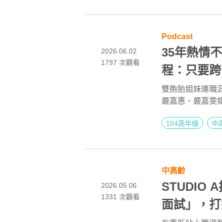
Podcast
35年熱情
2026.06.02
1797
次觀看
程：只要跨
容 ft. 
雙胞胎姐妹連職
嚴嘉惠、嚴嘉雯姐
不打烊 x 用
始，又在同一天
104高年級
中
有工作倦怠，對
中高齡
STUDI
2026.05.06
1331
次觀看
面試」，打