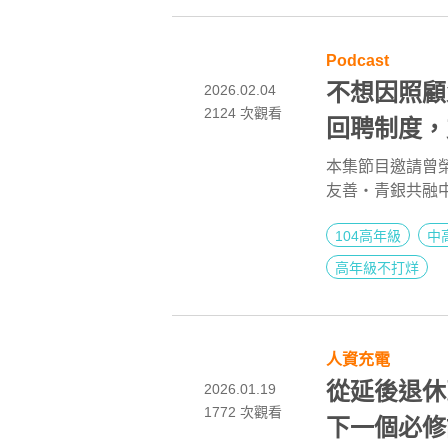
Podcast
不想因照顧
2026.02.04
2124
次觀看
回聘制度，
代員工玉琴與
本集節目邀請曾榮獲
友善・青銀共融
第二人生 EP
世代員工：28 
104高年級
中
視角，帶你一探
麼樣的魔力政策
高年級不打烊
企業人資收聽，
人資充電
從延後退休
2026.01.19
1772 次觀看
下一個必修