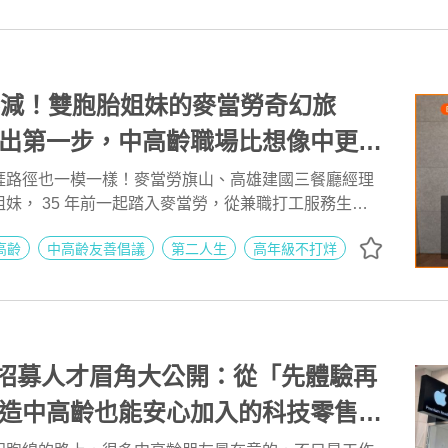
不減！雙胞胎姐妹的麥當勞奇幻旅
出第一步，中高齡職場比想像中更包
麥當勞餐廳經理 嚴嘉惠、嚴嘉雯 | 高年級
涯路徑也一模一樣！麥當勞旗山、高雄建國三餐廳經理
妹， 35 年前一起踏入麥當勞，從兼職打工服務生開
 AI 點亮第二人生 EP275
晉升為餐廳門市經理，即使經過這麼多年，兩位不但沒
高齡
中高齡友善倡議
第二人生
高年級不打烊
於年少時所選的第一份工作熱情依舊不減。
O A招募人才眉角大公開：從「先體驗再
造中高齡也能安心加入的科技零售職