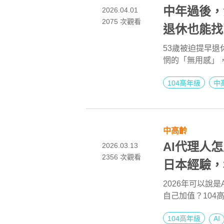
中年過後，
2026.04.01
2075
次觀看
退休也能找
53歲被迫提早
惘的「無用感」
型成功的3種變
104高年級
中
曲線。
中高齡
AI代理人
2026.03.13
2356
次觀看
日本經驗，
2026年可以說是
自己加值？104
工應具備的「基本
104高年級
AI
日本全家、日立