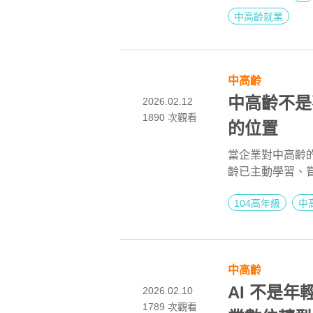
建議。
中高齡就業
中高齡
中高齡不是
2026.02.12
1890
次觀看
的位置
當企業對中高齡的
齡已主動學習、嘗
能力落差，而是
104高年級
中
何 AI 培訓資
卻沒有被給予同
然被困在數位鴻
始，就沒有打算
中高齡
AI 不是
2026.02.10
1789
次觀看