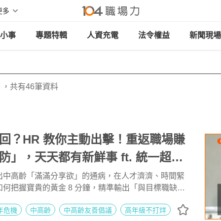
更多
小事
專題特輯
人資充電
法令權益
新聞現場
，共有46筆資料
回？HR 教你主動出擊！重返職場賺
防」，天天都有新鮮事 ft. 統一超商
理 林宸碩 | 高年級不打烊 x 用 AI
出中高齡「滿滿分享欲」的通病，在人才濟濟、時間緊
何把握寶貴的黃金 8 分鐘，精準輸出「與目標職缺高
 EP279
，而不是冗長人生回顧，絕對是大家上場前最需要刻意
年危機
中高齡
中高齡友善倡議
高年級不打烊