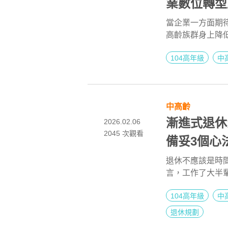
業數位轉型
當企業一方面期待
高齡族群身上降
對。104 高年
104高年級
中
高達六成，但對
足的證據，而是訓
「世代標籤」，
穩定戰力。
中高齡
漸進式退休
2026.02.06
2045
次觀看
備妥3個心
退休不應該是時
言，工作了大半
對企業來說，員
104高年級
中
環。
退休規劃