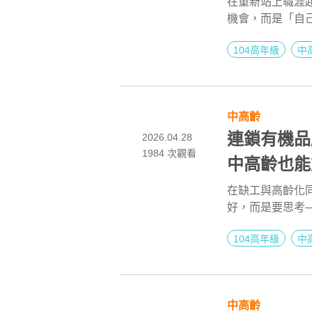
場
在重新站上職涯
機會，而是「自己
齡不是限制，經
104高年級
中
習節奏的培訓安
不學得會。這不
上手的工作環境
中高齡
連鎖有機品
2026.04.28
1984
次觀看
中高齡也能
在缺工與高齡化
好，而是要思考
從里仁的招募影
104高年級
中
找最厲害的人，
中高齡