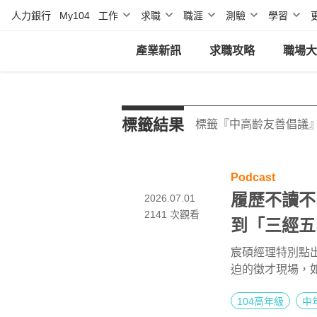
人力銀行
My104
工作
求職
職涯
測驗
學習
產業新訊
求職攻略
職場大
標籤結果
標籤『中高齡友善倡議』
Podcast
履歷不讀不
2026.07.01
2141
次觀看
到「三經五
人力資源部經
宸碩經理特別點
迫的徵才現場，如
點亮第二人生
度貼合的經歷」
104高年級
中
練習的基本功。