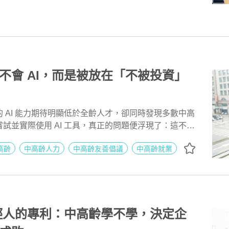
不會 AI，而是被放在「不被投資」
 AI 能力期待明顯低於全齡人才，卻同時發現多數中高
試並實際使用 AI 工具，真正的問題便浮現了：這不是
投資與支持的落差。調查顯示，超過四成企業未提供任
高齡
中高齡人力
中高齡友善倡議
中高齡就業
源，卻將 AI 視為「基本技能」；中高齡員工被要求跟上，
等的學習條件。當期待高、支援低成為常態，中高齡自
溝中——不是因為他們學不會，而是因為企業從一開
好好培養。
年輕人的專利：中高齡學不學，決定企