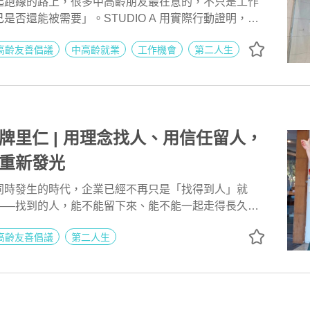
起跑線的路上，很多中高齡朋友最在意的，不只是工作
是否還能被需要」。STUDIO A 用實際行動證明，年
驗反而是價值。從先體驗再面試的招募設計，到貼近學
高齡友善倡議
中高齡就業
工作機會
第二人生
排，讓你在踏入門市前就清楚知道自己做不做得來、學
是勉強適應的職場，而是一個願意為人調整、陪你一起
。
牌里仁 | 用理念找人、用信任留人，
重新發光
同時發生的時代，企業已經不再只是「找得到人」就
——找到的人，能不能留下來、能不能一起走得長久。
片中，可以清楚看見一個與眾不同的答案： 他們不是在
高齡友善倡議
第二人生
而是在找「願意一起做好事的人」。