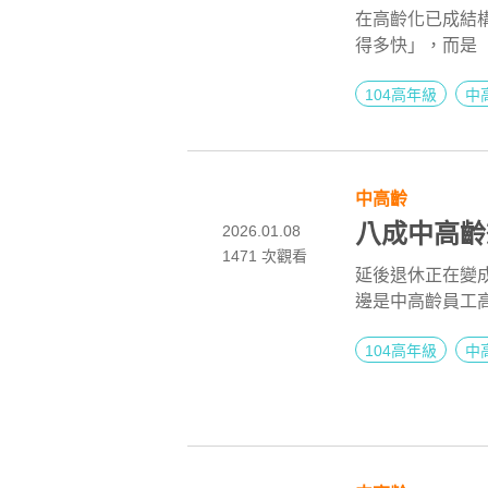
在高齡化已成結
得多快」，而是
企業仍停留在延
104高年級
中
系統性支持明顯
好好轉身」，企
習、關係與生活
傳承、組織韌性
中高齡
八成中高齡
2026.01.08
1471 次觀看
延後退休正在變
邊是中高齡員工
排機制，讓經驗
104高年級
中
利加碼，而是「
把續留意願轉成