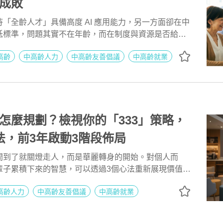
成敗
「全齡人才」具備高度 AI 應用能力，另一方面卻在中
低標準，問題其實不在年齡，而在制度與資源是否給
級調查清楚揭示這個矛盾：企業對整體人才的 AI 能力期待
高齡
中高齡人力
中高齡友善倡議
中高齡就業
中高齡的高期待卻明顯下滑。這樣的落差，不是能力不
練機會與學習支持不對等的結果。當 AI 被錯誤地貼上
企業真正流失的，其實是可立即轉化為生產力的經驗與
怎麼規劃？檢視你的「333」策略，
法，前3年啟動3階段佈局
間到了就關燈走人，而是華麗轉身的開始。對個人而
輩子累積下來的智慧，可以透過3個心法重新展現價值。
工退休前3年是佈局的關鍵起點，也是ESG戰略的一
高齡人力
中高齡友善倡議
中高齡就業