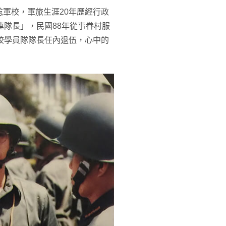
軍校，軍旅生涯20年歷經行政
連隊長」，民國88年從事眷村服
校學員隊隊長任內退伍，心中的