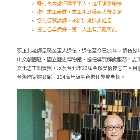
眷村長大擔任職業軍人，退伍後學編導
擔任志工奉獻，志工生涯獲兩大獎肯定
擔任導覽講師，不斷追求進步成長
把自己準備好，第二人生有無限可能
張正北老師是職業軍人退伍，退伍至今已20年，退伍幾
山文創園區、國立歷史博物館，擔任導覽解說服務。志工
文化志工銅質獎，以及台北市23屆金鑽獎優良志工。目
台灣國家婦女館、104高年級平台擔任導覽老師。