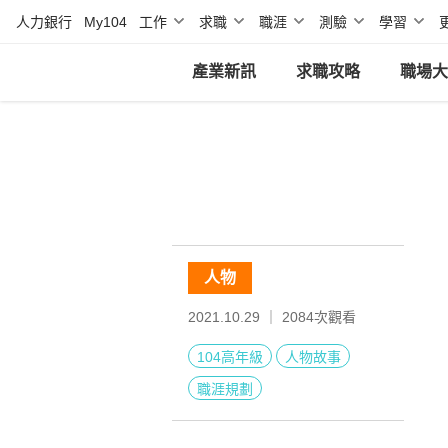
人力銀行
My104
工作
求職
職涯
測驗
學習
產業新訊
求職攻略
職場大
人物
2021.10.29 ｜
2084
次觀看
104高年級
人物故事
職涯規劃