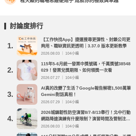
程天縱的職場思維硬底子 成就你的極致與卓越
討論度排行
【工作快找App】捷運搜尋更彈性、封鎖公司更
1.
夠用、職缺資訊更透明｜3.37.0 版本更新教學
2026.08.03 ｜ 104小編
115年5-6月統一發票中獎號碼，千萬獎號38548
2.
029！發票兌獎期限、如何領獎一次看
2026.07.27 ｜ 104小編
AI真的改變了生活？Google報告解密1,500萬筆
3.
Gemini對話真相！
2026.07.29 ｜ 104小編
2026城鎮韌性防空演習8/7-8/13舉行！北中行動
4.
網路降速演練有什麼限制？演習時間及管制注意
事項整理
2026.08.03 ｜ 104小編