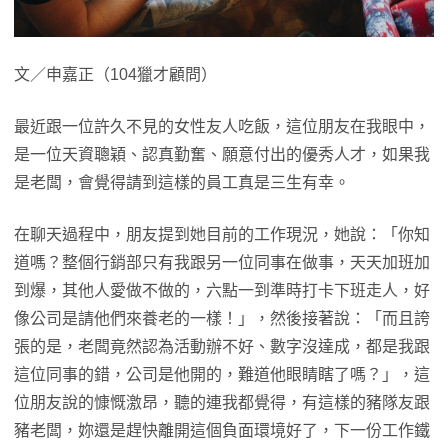
文／申嘉正（104獵才顧問）
最近跟一位許久不見的女性友人吃飯，這位朋友在我眼中，
是一位天資聰穎、認真勤奮、願意付出的優秀人才，如果我
是老闆，會覺得請到這樣的員工真是三生有幸。
在聊天過程中，朋友提到她目前的工作現況，她說：「你知
道嗎？整個行銷部只有我跟另一位同事在做事，天天加班加
到爆，其他人愛做不做的，六點一到準時打卡下班走人，好
像公司是請他們來養老的一樣！」，然後接著說：「而且誇
張的是，老闆竟然認為活動辦不好、數字沒達成，都是我跟
這位同事的錯，公司是他開的，難道他眼睛瞎了嗎？」，這
位朋友說的慷慨激昂，聽的連我都覺得，有這樣的豬隊友跟
豬老闆，妳還是趕快離開這個負面環境好了，下一份工作鐵