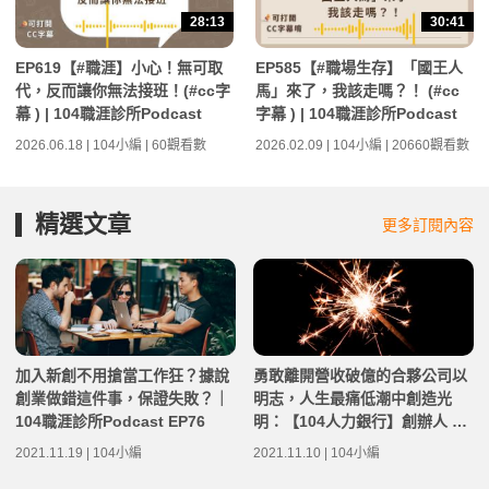
28:13
30:41
EP619【#職涯】小心！無可取
EP585【#職場生存】「國王人
代，反而讓你無法接班！(#cc字
馬」來了，我該走嗎？！ (#cc
幕 ) | 104職涯診所Podcast
字幕 ) | 104職涯診所Podcast
2026.06.18 | 104小編 | 60觀看數
2026.02.09 | 104小編 | 20660觀看數
精選文章
更多訂閱內容
加入新創不用搶當工作狂？據說
勇敢離開營收破億的合夥公司以
創業做錯這件事，保證失敗？｜
明志，人生最痛低潮中創造光
104職涯診所Podcast EP76
明：【104人力銀行】創辦人 楊
基寬｜104職涯診所Podcast EP
2021.11.19 | 104小編
2021.11.10 | 104小編
72