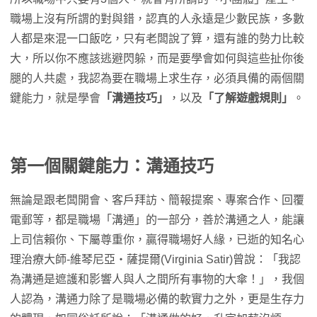
職場上沒有所謂的對與錯，認真的人永遠是少數民族，多數
人都是來混一口飯吃，只有老闆說了算，還有誰的勢力比較
大，所以你不應該逃避閃躲，而是要學會如何與這些扯你後
腿的人共處，我認為要在職場上求生存，必須具備的兩個關
鍵能力，就是學會
「溝通技巧」
，以及
「了解遊戲規則」
。
第一個關鍵能力：溝通技巧
無論是跟老闆開會、客戶拜訪、簡報提案、專案合作、回覆
電郵等，都是職場「溝通」的一部分，善於溝通之人，能讓
上司信賴你、下屬尊重你，贏得職場好人緣，已逝的知名心
理治療大師-維琴尼亞‧薩提爾(Virginia Satir)曾說：「我認
為溝通是遮護和影響人與人之間所有事物的大傘！」，我個
人認為，溝通力除了是職場必備的軟實力之外，更是生存力