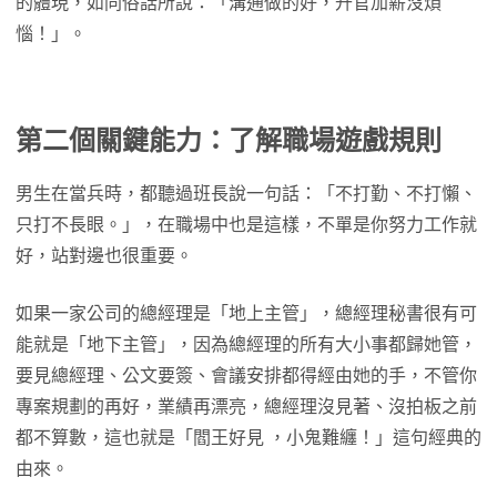
的體現，如同俗話所說：「溝通做的好，升官加薪沒煩
惱！」。
第二個關鍵能力：了解職場遊戲規則
男生在當兵時，都聽過班長說一句話：「不打勤、不打懶、
只打不長眼。」，在職場中也是這樣，不單是你努力工作就
好，站對邊也很重要。
如果一家公司的總經理是「地上主管」，總經理秘書很有可
能就是「地下主管」，因為總經理的所有大小事都歸她管，
要見總經理、公文要簽、會議安排都得經由她的手，不管你
專案規劃的再好，業績再漂亮，總經理沒見著、沒拍板之前
都不算數，這也就是「閻王好見 ，小鬼難纏！」這句經典的
由來。