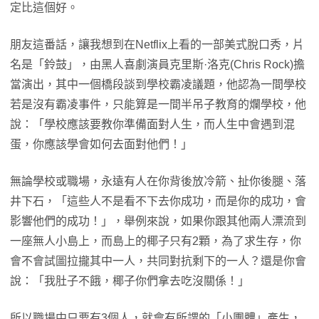
定比這個好。
朋友這番話，讓我想到在Netflix上看的一部美式脫口秀，片
名是「鈴鼓」，由黑人喜劇演員克里斯·洛克(Chris Rock)擔
當演出，其中一個橋段談到學校霸凌議題，他認為一間學校
若是沒有霸凌事件，只能算是一間半吊子教育的爛學校，他
說：「學校應該要教你準備面對人生，而人生中會遇到混
蛋，你應該學會如何去面對他們！」
無論學校或職場，永遠有人在你背後放冷箭、扯你後腿、落
井下石，「這些人不是看不下去你成功，而是你的成功，會
影響他們的成功！」，舉例來說，如果你跟其他兩人漂流到
一座無人小島上，而島上的椰子只有2顆，為了求生存，你
會不會試圖拉攏其中一人，共同對抗剩下的一人？還是你會
說：「我肚子不餓，椰子你們拿去吃沒關係！」
所以職場中只要有3個人，就會有所謂的「小團體」產生，