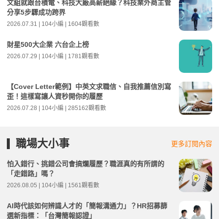
文組就跟台積電、科技大廠高薪絕緣？科技業外商主管
分享5步驟成功跨界
2026.07.31 | 104小編 | 1604觀看數
財星500大企業 六台企上榜
2026.07.29 | 104小編 | 1781觀看數
【Cover Letter範例】中英文求職信、自我推薦信別寫
歪！這樣寫讓人資秒開你的履歷
2026.07.28 | 104小編 | 285162觀看數
職場大小事
更多訂閱內容
怕入錯行、挑錯公司會搞爛履歷？職涯真的有所謂的
「走錯路」嗎？
2026.08.05 | 104小編 | 1561觀看數
AI時代該如何辨識人才的「簡報溝通力」？HR招募篩
選新指標：「台灣簡報認證」