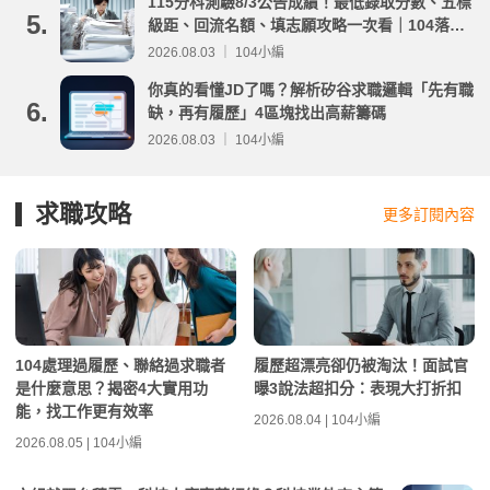
115分科測驗8/3公告成績！最低錄取分數、五標
5.
級距、回流名額、填志願攻略一次看｜104落點
分析
2026.08.03 ｜ 104小編
你真的看懂JD了嗎？解析矽谷求職邏輯「先有職
6.
缺，再有履歷」4區塊找出高薪籌碼
2026.08.03 ｜ 104小編
求職攻略
更多訂閱內容
104處理過履歷、聯絡過求職者
履歷超漂亮卻仍被淘汰！面試官
是什麼意思？揭密4大實用功
曝3說法超扣分：表現大打折扣
能，找工作更有效率
2026.08.04 | 104小編
2026.08.05 | 104小編