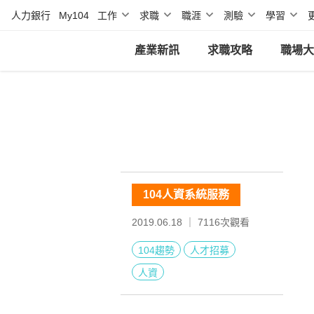
人力銀行
My104
工作
求職
職涯
測驗
學習
產業新訊
求職攻略
職場大
104人資系統服務
2019.06.18 ｜
7116
次觀看
104趨勢
人才招募
人資