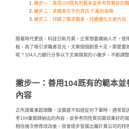
撇步一：善用104既有的範本並參考效果好的
撇步二：求職者在乎的資訊 千萬別省略
撇步三：持續了解求職者，持續優化文案內容
隨著時代更迭、科技日新月異，企業想要廣納人才，使
板，為了吸引求職者目光，文案個個創意十足。那麼要
呢？104人力銀行分享以下文案撰寫的小撇步，不斷調
撇步一：善用104既有的範本
內容
正所謂萬事起頭難，沒靈感不知道從何下筆時，通常是
考104彙整歸納出的內容，並參考同性質招募效果好的
相信幾次修修改改後，就會逐步發展出屬於貴公司的特