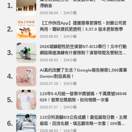
1.
滯納金
2026.08.04 ｜ 104小編
【工作快找App】捷運搜尋更彈性、封鎖公司更
2.
夠用、職缺資訊更透明｜3.37.0 版本更新教學
2026.08.03 ｜ 104小編
2026城鎮韌性防空演習8/7-8/13舉行！北中行動
3.
網路降速演練有什麼限制？演習時間及管制注意
事項整理
2026.08.03 ｜ 104小編
AI真的改變了生活？Google報告解密1,500萬筆
4.
Gemini對話真相！
2026.07.29 ｜ 104小編
115年5-6月統一發票中獎號碼，千萬獎號38548
5.
029！發票兌獎期限、如何領獎一次看
2026.07.27 ｜ 104小編
115分科測驗8/3公告成績！最低錄取分數、五標
6.
級距、回流名額、填志願攻略一次看｜104落點
分析
2026.08.03 ｜ 104小編