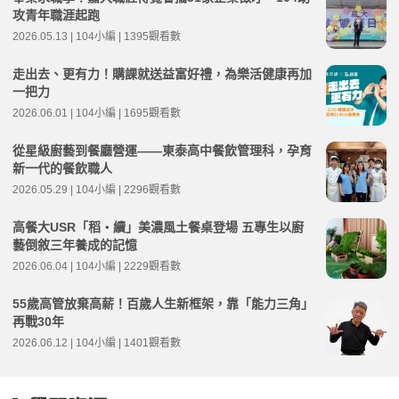
攻青年職涯起跑
2026.05.13 | 104小編 | 1395觀看數
走出去、更有力！購課就送益富好禮，為樂活健康再加
一把力
2026.06.01 | 104小編 | 1695觀看數
從星級廚藝到餐廳營運——東泰高中餐飲管理科，孕育
新一代的餐飲職人
2026.05.29 | 104小編 | 2296觀看數
高餐大USR「稻・續」美濃風土餐桌登場 五專生以廚
藝倒敘三年養成的記憶
2026.06.04 | 104小編 | 2229觀看數
55歲高管放棄高薪！百歲人生新框架，靠「能力三角」
再戰30年
2026.06.12 | 104小編 | 1401觀看數