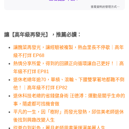
讓【高年級再發光】，推薦必讀：
讓醜菜再發光，讓經驗被複製，熱血里長不停歇｜高年
級不打烊 EP68
熱情分享所愛，得到的回饋正向循環讓自己更好！｜高
年級不打烊 EP81
退休老總年逾70，單槓、滾輪、下腰雙掌著地都難不倒
他！｜高年級不打烊 EP82
退休科技老總的省錢健身術 汪德溥：運動是關乎生命的
事，隨處都可找機會做
平凡的一生，因「樹籽」而發光發熱，邱信美老師退休
後找到興趣改變人生
從蒼白到彩色，麗月老師用畫筆揮灑美麗人生