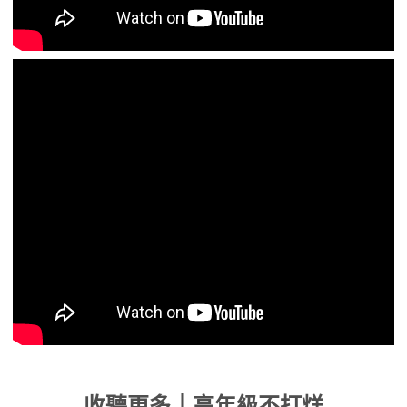
收聽更多｜高年級不打烊