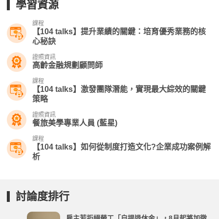
學習資源
課程
【104 talks】提升業績的關鍵：培育優秀業務的核
心秘訣
證照資訊
高齡金融規劃顧問師
課程
【104 talks】激發團隊潛能，實現最大綜效的關鍵
策略
證照資訊
餐旅美學專業人員 (藍星)
課程
【104 talks】如何從制度打造文化?企業成功案例解
析
討論度排行
雇主若拒絕勞工「自提退休金」，8月起將加徵