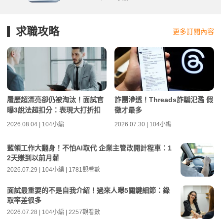
求職攻略
更多訂閱內容
履歷超漂亮卻仍被淘汰！面試官
詐團滲透！Threads詐騙氾濫 假
曝3說法超扣分：表現大打折扣
徵才最多
2026.08.04 | 104小編
2026.07.30 | 104小編
藍領工作大翻身！不怕AI取代 企業主管改開計程車：1
2天賺到以前月薪
2026.07.29 | 104小編 | 1781觀看數
面試最重要的不是自我介紹！過來人曝5關鍵細節：錄
取率差很多
2026.07.28 | 104小編 | 2257觀看數