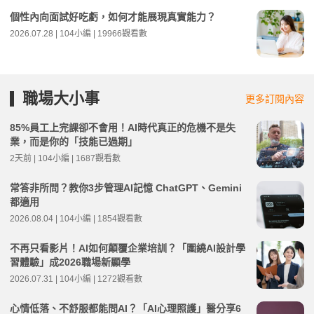
個性內向面試好吃虧，如何才能展現真實能力？
2026.07.28 | 104小編 | 19966觀看數
職場大小事
更多訂閱內容
85%員工上完課卻不會用！AI時代真正的危機不是失
業，而是你的「技能已過期」
2天前 | 104小編 | 1687觀看數
常答非所問？教你3步管理AI記憶 ChatGPT、Gemini
都適用
2026.08.04 | 104小編 | 1854觀看數
不再只看影片！AI如何顛覆企業培訓？「圍繞AI設計學
習體驗」成2026職場新顯學
2026.07.31 | 104小編 | 1272觀看數
心情低落、不舒服都能問AI？「AI心理照護」醫分享6