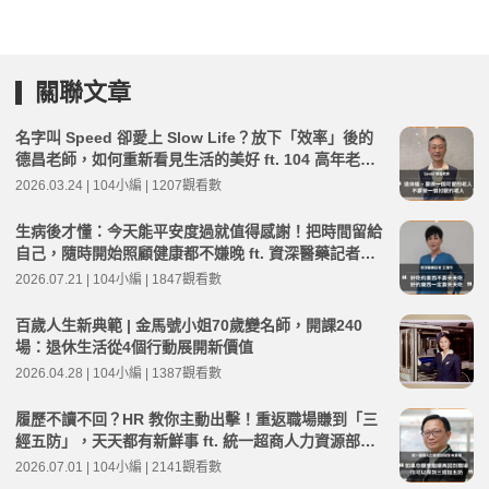
關聯文章
名字叫 Speed 卻愛上 Slow Life？放下「效率」後的
德昌老師，如何重新看見生活的美好 ft. 104 高年老師
Speed 德昌 | 高年級不打烊 x 用 AI 點亮第二人生 EP2
2026.03.24 | 104小編 | 1207觀看數
65
生病後才懂：今天能平安度過就值得感謝！把時間留給
自己，隨時開始照顧健康都不嫌晚 ft. 資深醫藥記者王
瑞玲 | 高年級不打烊 x 用 AI 點亮第二人生 EP282
2026.07.21 | 104小編 | 1847觀看數
百歲人生新典範 | 金馬號小姐70歲變名師，開課240
場：退休生活從4個行動展開新價值
2026.04.28 | 104小編 | 1387觀看數
履歷不讀不回？HR 教你主動出擊！重返職場賺到「三
經五防」，天天都有新鮮事 ft. 統一超商人力資源部經
理 林宸碩 | 高年級不打烊 x 用 AI 點亮第二人生 EP279
2026.07.01 | 104小編 | 2141觀看數