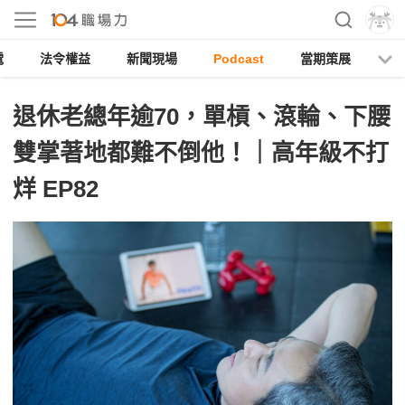
電
法令權益
新聞現場
Podcast
當期策展
退休老總年逾70，單槓、滾輪、下腰
雙掌著地都難不倒他！｜高年級不打
烊 EP82