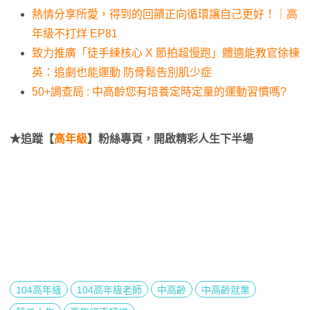
熱情分享所愛，得到的回饋正向循環讓自己更好！｜高
年級不打烊 EP81
致力推廣「徒手練核心 X 節拍超慢跑」體適能教官徐棟
英：追劇也能運動 防骨鬆告別肌少症
50+調查局 : 中高齡您有培養定時定量的運動習慣嗎?
★追蹤【
高年級
】粉絲專頁，開啟精彩人生下半場
104高年級
104高年級老師
中高齡
中高齡就業