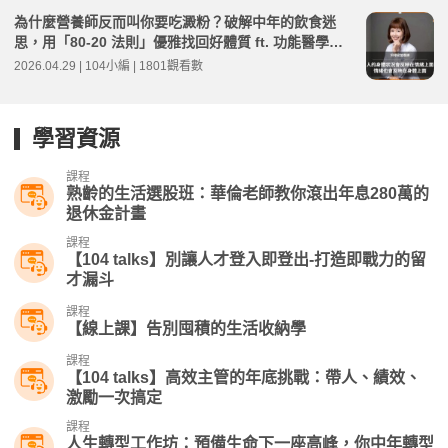
為什麼營養師反而叫你要吃澱粉？破解中年的飲食迷
思，用「80-20 法則」優雅找回好體質 ft. 功能醫學營
養師 何埻安 | 高年級不打烊 x 用 AI 點亮第二人生 EP2
2026.04.29 | 104小編 | 1801觀看數
70
學習資源
課程
熟齡的生活選股班：華倫老師教你滾出年息280萬的
退休金計畫
課程
【104 talks】別讓人才登入即登出-打造即戰力的留
才漏斗
課程
【線上課】告別囤積的生活收納學
課程
【104 talks】高效主管的年底挑戰：帶人、績效、
激勵一次搞定
課程
人生轉型工作坊：預備生命下一座高峰，你中年轉型