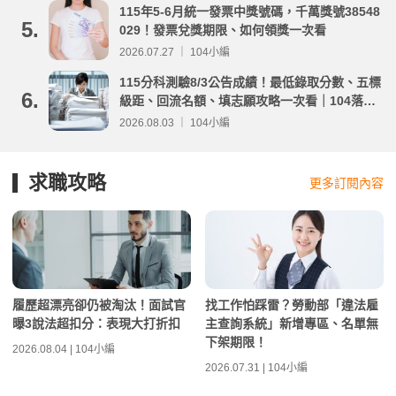
115年5-6月統一發票中獎號碼，千萬獎號38548
5.
029！發票兌獎期限、如何領獎一次看
2026.07.27 ｜ 104小編
115分科測驗8/3公告成績！最低錄取分數、五標
6.
級距、回流名額、填志願攻略一次看｜104落點
分析
2026.08.03 ｜ 104小編
求職攻略
更多訂閱內容
履歷超漂亮卻仍被淘汰！面試官
找工作怕踩雷？勞動部「違法雇
曝3說法超扣分：表現大打折扣
主查詢系統」新增專區、名單無
下架期限！
2026.08.04 | 104小編
2026.07.31 | 104小編