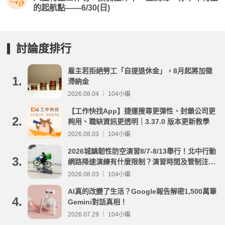
的起航點——6/30(日)
討論度排行
雇主若拒絕勞工「自提退休金」，8月起將加徵
1.
滯納金
2026.08.04 ｜ 104小編
【工作快找App】捷運搜尋更彈性、封鎖公司更
2.
夠用、職缺資訊更透明｜3.37.0 版本更新教學
2026.08.03 ｜ 104小編
2026城鎮韌性防空演習8/7-8/13舉行！北中行動
3.
網路降速演練有什麼限制？演習時間及管制注意
事項整理
2026.08.03 ｜ 104小編
AI真的改變了生活？Google報告解密1,500萬筆
4.
Gemini對話真相！
2026.07.29 ｜ 104小編