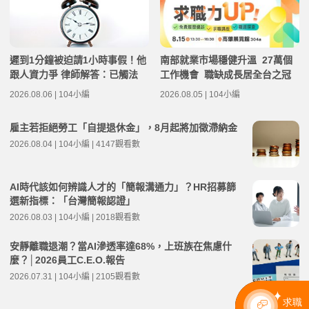
遲到1分鐘被迫請1小時事假！他
南部就業市場穩健升溫 27萬個
跟人資力爭 律師解答：已觸法
工作機會 職缺成長居全台之冠
2026.08.06 | 104小編
2026.08.05 | 104小編
雇主若拒絕勞工「自提退休金」，8月起將加徵滯納金
2026.08.04 | 104小編 | 4147觀看數
AI時代該如何辨識人才的「簡報溝通力」？HR招募篩
選新指標：「台灣簡報認證」
2026.08.03 | 104小編 | 2018觀看數
安靜離職退潮？當AI滲透率達68%，上班族在焦慮什
麼？│2026員工C.E.O.報告
2026.07.31 | 104小編 | 2105觀看數