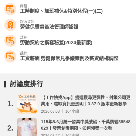
課程
工時制度、加班補休&特別休假(一)(二)
證照資訊
勞健保暨勞基法管理師認證
課程
勞動契約之撰寫秘笈(2024最新版)
課程
工資薪酬 勞健保常見爭議案例及薪資結構調整
討論度排行
【工作快找App】捷運搜尋更彈性、封鎖公司更
1.
夠用、職缺資訊更透明｜3.37.0 版本更新教學
2026.08.03 ｜ 104小編
115年5-6月統一發票中獎號碼，千萬獎號38548
2.
029！發票兌獎期限、如何領獎一次看
2026.07.27 ｜ 104小編