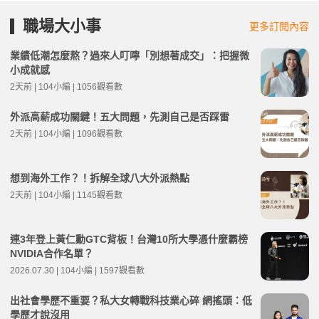
職場大小事
更多訂閱內容
業績低潮怎麼熬？過來人叮嚀「別想著成交」：把握微
小成就感
2天前 | 104小編 | 1056觀看數
外派高薪成功關鍵！五大問題，先測自己是否踩雷
2天前 | 104小編 | 1096觀看數
想到海外工作？！拆解全球八大外派熱點
2天前 | 104小編 | 1145觀看數
連3年登上黃仁勳GTC背板！台灣10所大學憑什麼霸榜
NVIDIA合作名單？
2026.07.30 | 104小編 | 1597觀看數
出社會學歷不重要？私大女轉戰科技業心碎 網搖頭：低
學歷才說沒用