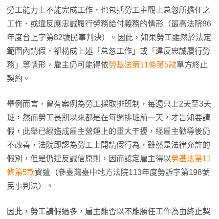
勞工能力上不能完成工作，也包括勞工主觀上怠忽所擔任之
工作、或違反應忠誠履行勞務給付義務的情形（最高法院86
年度台上字第82號民事判決）。因此，如果勞工雖然於法定
範圍內請假，卻構成上述「怠忽工作」或「違反忠誠履行勞
務」等情形，雇主仍可能得依
勞基法第11條第5款
單方終止
契約。
舉例而言，曾有案例為勞工採取排班制，每週只上2天至3天
班，然而勞工長期以來都是在每週排班前一天，才告知要請
假，此舉已經造成雇主營運上的重大干擾，經雇主勸導後仍
不改善，法院即認為勞工上開請假行為，雖然是法律允許的
假別，但是仍違反誠信原則，因而認定雇主得以
勞基法第11
條第5款
資遣（參臺灣臺中地方法院113年度勞訴字第198號
民事判決）。
因此，勞工請假過多，雇主能否以不能勝任工作為由終止契