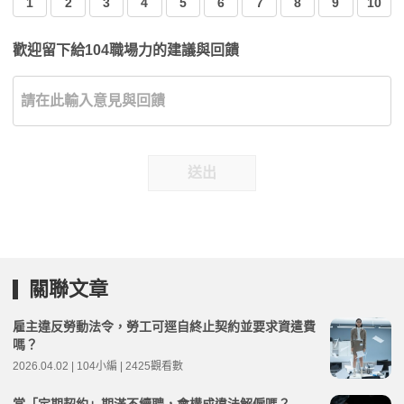
1
2
3
4
5
6
7
8
9
10
歡迎留下給104職場力的建議與回饋
送出
關聯文章
雇主違反勞動法令，勞工可逕自終止契約並要求資遣費
嗎？
2026.04.02 | 104小編 | 2425觀看數