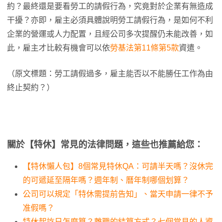
約？最終還是要看勞工的請假行為，究竟對於企業有無造成
干擾？亦即，雇主必須具體說明勞工請假行為，是如何不利
企業的營運或人力配置，且經公司多次提醒仍未能改善，如
此，雇主才比較有機會可以依
勞基法第11條第5款
資遣。
（原文標題：勞工請假過多，雇主能否以不能勝任工作為由
終止契約？）
關於【特休】常見的法律問題，這些也推薦給您：
【特休懶人包】8個常見特休QA：可請半天嗎？沒休完
的可遞延至隔年嗎？週年制、曆年制哪個划算？
公司可以規定「特休需提前告知」、當天申請一律不予
准假嗎？
特休起訖日怎麼算？離職的結算方式？七個常見的人資