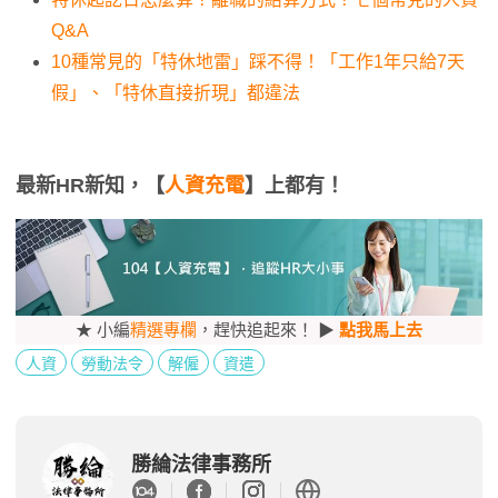
Q&A
10種常見的「特休地雷」踩不得！「工作1年只給7天
假」、「特休直接折現」都違法
最新HR新知，【
人資充電
】上都有！
★ 小編
精選專欄
，趕快追起來！ ▶
點我馬上去
人資
勞動法令
解僱
資遣
勝綸法律事務所