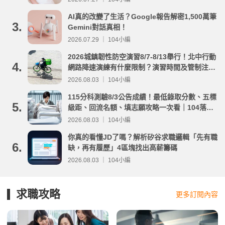
AI真的改變了生活？Google報告解密1,500萬筆
3.
Gemini對話真相！
2026.07.29 ｜ 104小編
2026城鎮韌性防空演習8/7-8/13舉行！北中行動
4.
網路降速演練有什麼限制？演習時間及管制注意
事項整理
2026.08.03 ｜ 104小編
115分科測驗8/3公告成績！最低錄取分數、五標
5.
級距、回流名額、填志願攻略一次看｜104落點
分析
2026.08.03 ｜ 104小編
你真的看懂JD了嗎？解析矽谷求職邏輯「先有職
6.
缺，再有履歷」4區塊找出高薪籌碼
2026.08.03 ｜ 104小編
求職攻略
更多訂閱內容