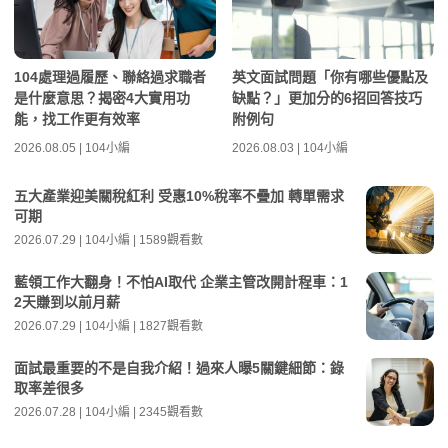
104處理過履歷、聯絡過求職者
英文面試問題「你有哪些優點及
是什麼意思？揭密4大實用功
缺點？」更加分的6招回答技巧
能，找工作更有效率
附例句
2026.08.05 | 104小編
2026.08.03 | 104小編
五大產業迎美關稅紅利 受惠10%稅率不疊加 轉單需求
可期
2026.07.29 | 104小編 | 1589觀看數
藍領工作大翻身！不怕AI取代 企業主管改開計程車：1
2天賺到以前月薪
2026.07.29 | 104小編 | 1827觀看數
面試最重要的不是自我介紹！過來人曝5關鍵細節：錄
取率差很多
2026.07.28 | 104小編 | 2345觀看數