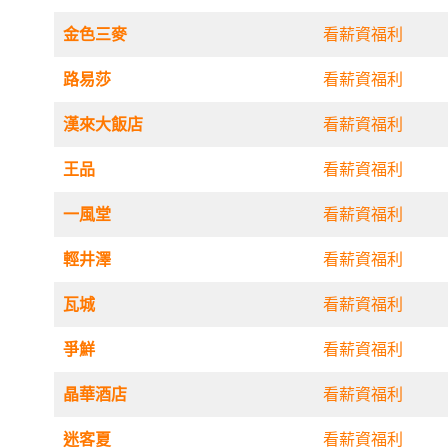
金色三麥
看薪資福利
路易莎
看薪資福利
漢來大飯店
看薪資福利
王品
看薪資福利
一風堂
看薪資福利
輕井澤
看薪資福利
瓦城
看薪資福利
爭鮮
看薪資福利
晶華酒店
看薪資福利
迷客夏
看薪資福利