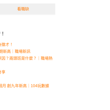
看職缺
考！
急徵才！
同期新高｜職場新訊
原因？兩頭班是什麼？｜職場熱
分享
個月 創九年新高｜104玩數據