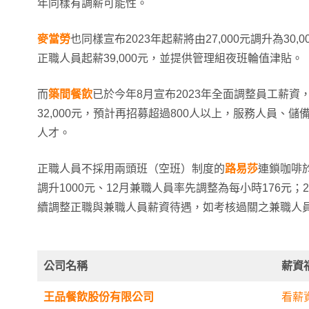
年同樣有調薪可能性。
麥當勞
也同樣宣布2023年起薪將由27,000元調升為30
正職人員起薪39,000元，並提供管理組夜班輪值津貼。
而
築間餐飲
已於今年8月宣布2023年全面調整員工薪資，
32,000元，預計再招募超過800人以上，服務人員、
人才。
正職人員不採用兩頭班（空班）制度的
路易莎
連鎖咖啡
調升1000元、12月兼職人員率先調整為每小時176元；
續調整正職與兼職人員薪資待遇，如考核過關之兼職人員
公司名稱
薪資
王品餐飲股份有限公司
看薪