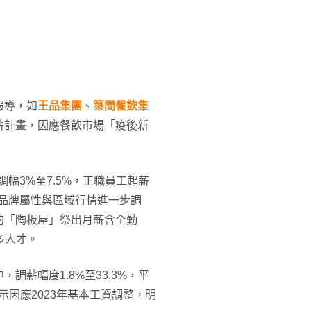
報導，如
王品集團
、
築間餐飲集
薪計畫，因應餐飲市場「疫後新
幅3%至7.5%，正職員工起薪
更依各品牌屬性與區域行情進一步調
的「陶板屋」祭出月薪含全勤
多人才。
調薪幅度1.8%至33.3%，平
因應2023年基本工資調整，明