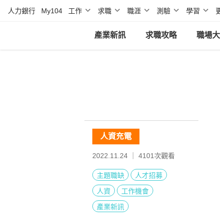
人力銀行
My104
工作
求職
職涯
測驗
學習
產業新訊
求職攻略
職場大
人資充電
2022.11.24 ｜
4101
次觀看
主題職缺
人才招募
人資
工作機會
產業新訊