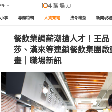
更多
小事
專題特輯
人資充電
法令權益
新聞現場
餐飲業調薪潮搶人才！王品
莎、漢來等連鎖餐飲集團啟動
畫｜職場新訊