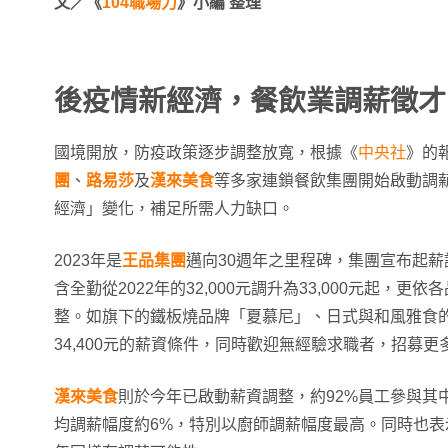
文／《
104職場力
》小編
整理
後疫情新經濟，餐飲業調薪徵才
國境開放，防疫政策逐步調整放寬，根據《
中央社
》的
團
、
路易莎
及
漢來美食
等多家連鎖餐飲集團開始啟動調
經濟」變化，補足所需人力缺口。
2023年是
王品集團
邁向30週年之里程碑，集團宣布起薪調
含全勤從2022年的32,000元調升為33,000元起，
整。如旗下的鐵板燒品牌「夏慕尼」、日式與和風雅食
34,400元的薪資條件，同時歡迎無經驗求職者，招募更
漢來美食
則於今年已啟動薪資調整，約92%員工參與其中，
均調薪幅度約6%，特別以廚師調薪幅度最高。同時也表示