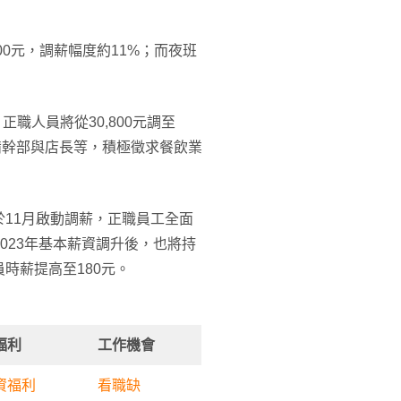
,000元，調薪幅度約11%；而夜班
正職人員將從30,800元調至
儲備幹部與店長等，積極徵求餐飲業
於11月啟動調薪，正職員工全面
2023年基本薪資調升後，也將持
時薪提高至180元。
福利
工作機會
資福利
看職缺