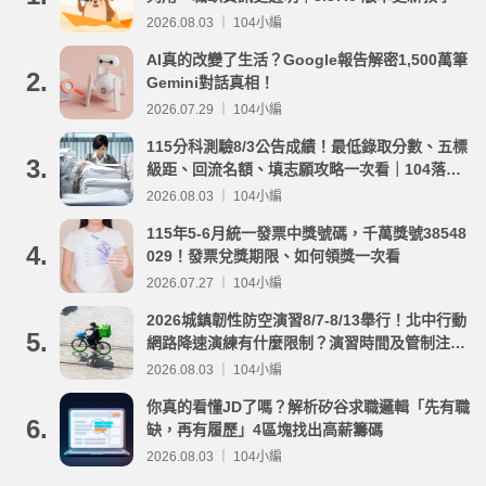
2026.08.03 ｜ 104小編
AI真的改變了生活？Google報告解密1,500萬筆
2.
Gemini對話真相！
2026.07.29 ｜ 104小編
115分科測驗8/3公告成績！最低錄取分數、五標
3.
級距、回流名額、填志願攻略一次看｜104落點
分析
2026.08.03 ｜ 104小編
115年5-6月統一發票中獎號碼，千萬獎號38548
4.
029！發票兌獎期限、如何領獎一次看
2026.07.27 ｜ 104小編
2026城鎮韌性防空演習8/7-8/13舉行！北中行動
5.
網路降速演練有什麼限制？演習時間及管制注意
事項整理
2026.08.03 ｜ 104小編
你真的看懂JD了嗎？解析矽谷求職邏輯「先有職
6.
缺，再有履歷」4區塊找出高薪籌碼
2026.08.03 ｜ 104小編