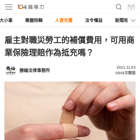
大小事
專題特輯
人資充電
法令權益
新聞現場
雇主對職災勞工的補償費用，可用商
業保險理賠作為抵充嗎？
2021.11.03
勝綸法律事務所
6949
次觀看