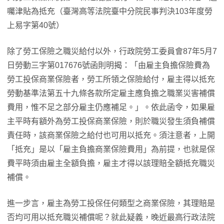
囑津貼為抵充（臺灣高等法院臺中分院民事判決103年度勞
上易字第40號）
除了勞工保險之職災給付以外，行政院勞工委員會87年5月7
日勞動三字第017676號函則明揭：「由雇主負擔保險費為
勞工投保商業保險者，勞工所領之保險給付，雇主得以抵充
勞動基準法第五十九條各款所定雇主應負擔之職業災害補償
費用，惟不足之部分雇主仍應補足。」。依此函令，如果雇
主平時有額外為勞工投保商業保險，則於職災發生須負補償
責任時，該商業保險之給付也可用以抵充。須注意者，上開
「抵充」是以「雇主負擔商業保險費用」為前提，也就是保
費平時須由雇主全額負擔，雇主才得以該理賠全額抵充職災
補償。
進一步言，雇主為勞工投保任何類型之商業保險，其理賠是
否均可用以抵充職災補償呢？就此疑義，晚近最高行政法院