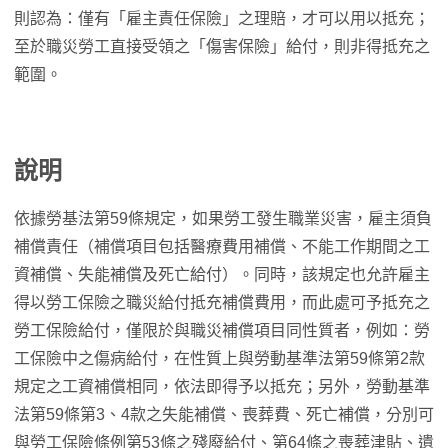
則認為：僅有「雇主責任保險」之理賠，才可以用以抵充；
至於職災勞工直接受領之「傷害保險」給付，則非得抵充之
範圍。
說明
依據勞基法第59條規定，如果勞工發生職業災害，雇主須負
補償責任（補償項目包括醫療費用補償、不能工作期間之工
資補償、失能補償及死亡給付）。同時，該規定也允許雇主
得以勞工保險之職災給付抵充補償費用，而此處可予抵充之
勞工保險給付，僅限於與職災補償項目同性質者，例如：勞
工保險中之傷病給付，在性質上與勞動基準法第59條第2款
規定之工資補償相同，依法即得予以抵充；另外，勞動基準
法第59條第3、4款之失能補償、喪葬費、死亡補償，分別可
與勞工保險條例第53條之殘廢給付、第64條之喪葬津貼、遺