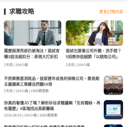
求職攻略
更多訂閱內容
履歷超漂亮卻仍被淘汰！面試官
面試也要看公司外觀、洗手間？
曝3說法超扣分：表現大打折扣
5招教你從細節「以貌取公司」
2天前 | 104小編
2天前 | 104小編
不把業務當消耗品，這家連年成長的保險公司，靠長期
主義讓員工業績自然翻10倍
2天前 | 104小編 | 1990觀看數
你真的看懂JD了嗎？解析矽谷求職邏輯「先有職缺，再
有履歷」4區塊找出高薪籌碼
2026.08.03 | 104小編 | 1682觀看數