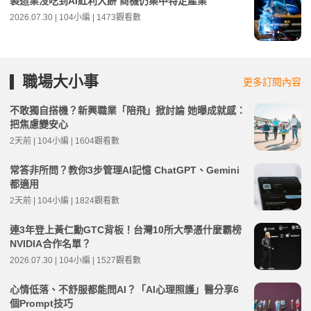
製造業沒吃到AI紅利大餅 商機仍集中特定產業
2026.07.30 | 104小編 | 1473觀看數
職場大小事
更多訂閱內容
不敢獨自搭機？新興職業「陪飛」掀討論 她曝成就感：
把焦慮變安心
2天前 | 104小編 | 1604觀看數
常答非所問？教你3步管理AI記憶 ChatGPT、Gemini
都適用
2天前 | 104小編 | 1824觀看數
連3年登上黃仁勳GTC背板！台灣10所大學憑什麼霸榜
NVIDIA合作名單？
2026.07.30 | 104小編 | 1527觀看數
心情低落、不舒服都能問AI？「AI心理照護」醫分享6
個Prompt技巧