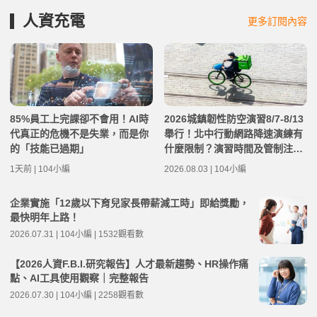
人資充電
更多訂閱內容
85%員工上完課卻不會用！AI時
2026城鎮韌性防空演習8/7-8/13
代真正的危機不是失業，而是你
舉行！北中行動網路降速演練有
的「技能已過期」
什麼限制？演習時間及管制注意
事項整理
1天前 | 104小編
2026.08.03 | 104小編
企業實施「12歲以下育兒家長帶薪減工時」即給獎勵，
最快明年上路！
2026.07.31 | 104小編 | 1532觀看數
【2026人資F.B.I.研究報告】人才最新趨勢、HR操作痛
點、AI工具使用觀察｜完整報告
2026.07.30 | 104小編 | 2258觀看數