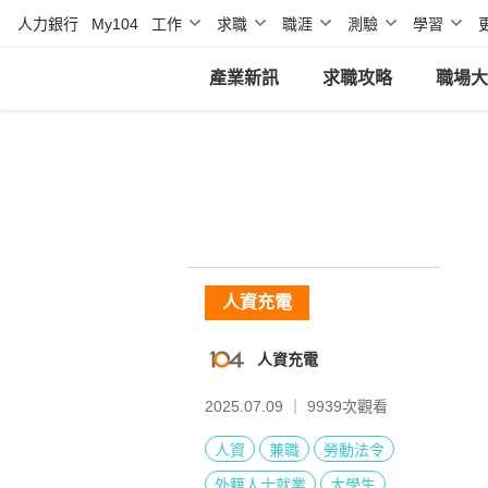
人力銀行
My104
工作
求職
職涯
測驗
學習
產業新訊
求職攻略
職場大
人資充電
人資充電
2025.07.09 ｜
9939
次觀看
人資
兼職
勞動法令
外籍人士就業
大學生