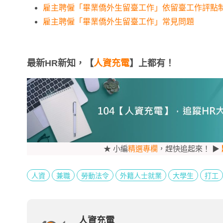
雇主聘僱「畢業僑外生留臺工作」依留臺工作評點
雇主聘僱「畢業僑外生留臺工作」常見問題
最新HR新知，【
人資充電
】上都有！
★ 小編
精選專欄
，趕快追起來！ ▶
人資
兼職
勞動法令
外籍人士就業
大學生
打工
人資充電