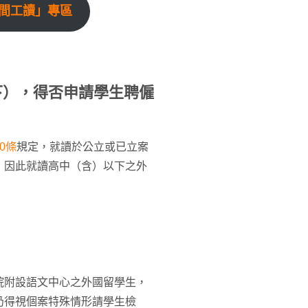
間工讀」專區
下），得否申請學生聘僱
0條
規定，就讀於公立或已立案
，因此就讀高中（含）以下之外
？
院附設語文中心之外國留學生，
仍得視個案特殊情形請學生檢