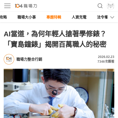
攻略
職場大小事
專題特輯
人資充電
法令權益
AI當道，為何年輕人搶著學修錶？
「寶島鐘錶」揭開百萬職人的秘密
2026.02.23
職場力整合行銷
7346
次觀看