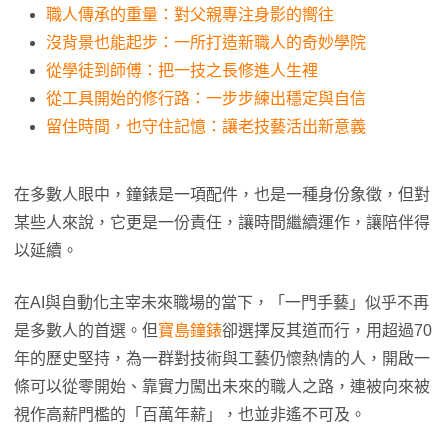
職人傳承的重量：對父親專注身影的嚮往
沒背景也能起步：一所打造新職人的奇妙學院
從學徒到師傅：把一技之長修進人生裡
從工具開始的修行路：一步步練出穩定與自信
留住時間，也守住記憶：讓老技藝活出新意義
在多數人眼中，鐘錶是一項配件，也是一種身份象徵，但對
某些人來說，它更是一份責任，讓時間繼續運作，讓陪伴得
以延續。
在AI與自動化主宰未來職場的當下，「一門手藝」似乎不再
是多數人的首選。但
寶島鐘錶
卻選擇反其道而行，用超過70
年的歷史堅持，為一群對技術與工藝仍懷熱情的人，開啟一
條可以從零開始、靠實力闖出未來的職人之路，連被向來被
視作高薪門檻的「百萬年薪」，也並非遙不可及。