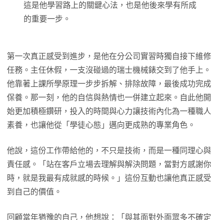
這是他學習路上的關鍵心法，也是他後來學有所成
的重要一步。
第一次真正感受到進步，是他在分公司實習時獨自接下維修
任務。主任休假，一支沒碰過的瑞士機械錶交到了他手上。
他靠著上課所學原理一步步拆解、排除故障，最後成功完成
保養。那一刻，他的自信與熱情也一併建立起來。自此他開
始更加積極鑽研，投入的時間與心力讓技術內化為一種職人
素養，也讓他從「學徒心態」邁向更成熟的專業角色。
他說，這份工作帶給他的，不只是技術，而是一種同理心與
責任感。「站在客戶立場去理解與解決問題，當對方感謝你
時，就是我最有成就感的時候。」這份互動也讓他真正感受
到自己的價值。
回顧當年猶豫的自己，他想說：「與其面對外面眾多不確定