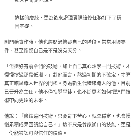
魏大智肯定地說。
這樣的磨練，更為後來處理實際維修任務打下了穩
固基礎。
剛開始實作時，他也經歷過懷疑自己的階段。常常用壞零
件，甚至懷疑自己是不是沒有天分。
「但還好有前輩們的鼓勵，加上自己真心想學一門技術，才
慢慢撐過那段低潮。」對他而言，熬過初期的不確定，才算
真正踏過職人世界的門檻。身為新生代鐘錶職人的他，目前
已晉升為主任，他不僅指導學徒，也不斷思考如何把這門技
術帶向更遠的未來。
他說：「修錶這門技術，只要肯下苦心，就會穩定，也會慢
慢累積成果回饋給自己。」這不只是養家餬口的技能，更是
一份能被認可與信任的價值。