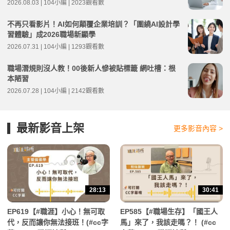
2026.08.03 | 104小編 | 2023觀看數
不再只看影片！AI如何顛覆企業培訓？「圍繞AI設計學
習體驗」成2026職場新顯學
2026.07.31 | 104小編 | 1293觀看數
職場潛規則沒人教！00後新人慘被貼標籤 網吐槽：根
本陋習
2026.07.28 | 104小編 | 2142觀看數
最新影音上架
更多影音內容 >
28:13
30:41
EP619【#職涯】小心！無可取
EP585【#職場生存】「國王人
代，反而讓你無法接班！(#cc字
馬」來了，我該走嗎？！ (#cc