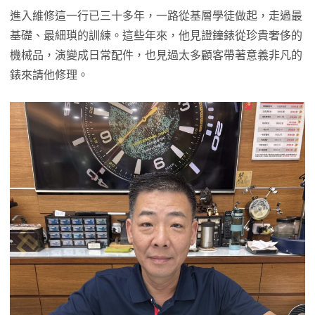
進入維修這一行已三十多年，一路從基層學徒做起，走過最
基礎、最細瑣的訓練。這些年來，他見證鐘錶從珍貴奢侈的
機械品，演變成日常配件，也見過太多顧客帶著意義非凡的
錶來請他修理。