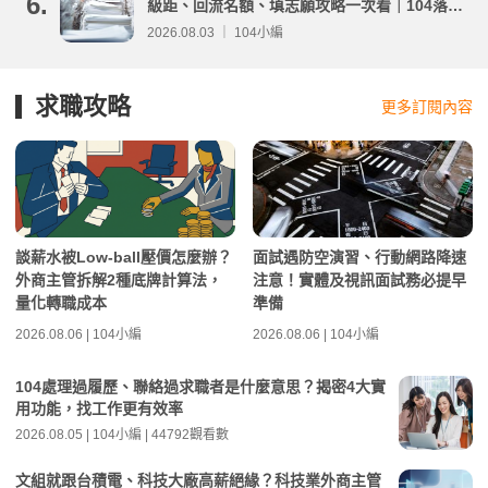
6.
級距、回流名額、填志願攻略一次看｜104落點
分析
2026.08.03 ｜ 104小編
求職攻略
更多訂閱內容
談薪水被Low-ball壓價怎麼辦？
面試遇防空演習、行動網路降速
外商主管拆解2種底牌計算法，
注意！實體及視訊面試務必提早
量化轉職成本
準備
2026.08.06 | 104小編
2026.08.06 | 104小編
104處理過履歷、聯絡過求職者是什麼意思？揭密4大實
用功能，找工作更有效率
2026.08.05 | 104小編 | 44792觀看數
文組就跟台積電、科技大廠高薪絕緣？科技業外商主管