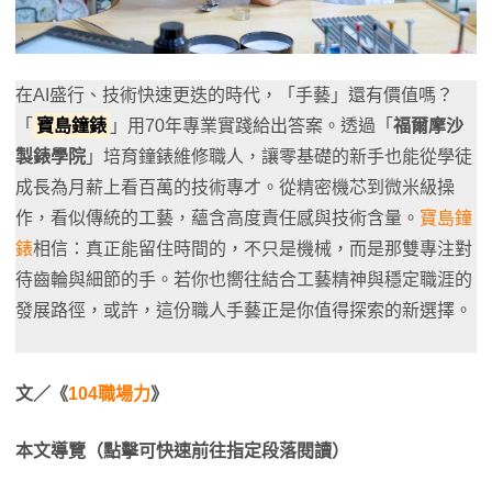
在AI盛行、技術快速更迭的時代，「手藝」還有價值嗎？
「
寶島鐘錶
」用70年專業實踐給出答案。透過「
福爾摩沙
製錶學院
」培育鐘錶維修職人，讓零基礎的新手也能從學徒
成長為月薪上看百萬的技術專才。從精密機芯到微米級操
作，看似傳統的工藝，蘊含高度責任感與技術含量。
寶島鐘
錶
相信：真正能留住時間的，不只是機械，而是那雙專注對
待齒輪與細節的手。若你也嚮往結合工藝精神與穩定職涯的
發展路徑，或許，這份職人手藝正是你值得探索的新選擇。
文／《
104職場力
》
本文導覽（點擊可快速前往指定段落閱讀）