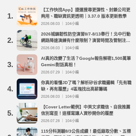
【工作快找App】捷運搜尋更彈性、封鎖公司更
1.
夠用、職缺資訊更透明｜3.37.0 版本更新教學
2026.08.03 ｜ 104小編
2026城鎮韌性防空演習8/7-8/13舉行！北中行動
2.
網路降速演練有什麼限制？演習時間及管制注意
事項整理
2026.08.03 ｜ 104小編
AI真的改變了生活？Google報告解密1,500萬筆
3.
Gemini對話真相！
2026.07.29 ｜ 104小編
你真的看懂JD了嗎？解析矽谷求職邏輯「先有職
4.
缺，再有履歷」4區塊找出高薪籌碼
2026.08.03 ｜ 104小編
【Cover Letter範例】中英文求職信、自我推薦
5.
信別寫歪！這樣寫讓人資秒開你的履歷
2026.07.28 ｜ 104小編
115分科測驗8/3公告成績！最低錄取分數、五標