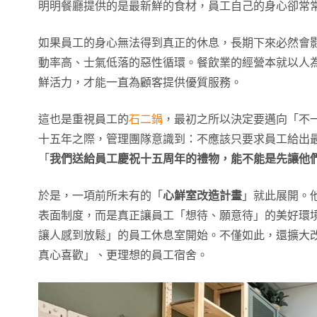
明明餐廳提供的是最新鮮的食材，員工自己的身心卻常
如果員工的身心無法得到真正的休息，長期下來必然會
動率高、士氣低落的惡性循環。餐飲業的經營本就以人
鮮活力，才能一直為顧客提供優質服務。
這也是重視員工的
石二鍋
，最初之所以決定要邁向「不
十五年之際，管理團隊意識到：不應該只要求員工給出
「
我們送給員工慶祝十五周年的禮物，能不能是先讓他
於是，一項前所未有的「
心鮮室改造計畫
」就此展開。
表面制度，而是真正讓員工「想待、願意待」的美好環
讓人感到放鬆」的員工休息室開始。不僅如此，還擴大
真心喜歡」、更理想的員工宿舍。