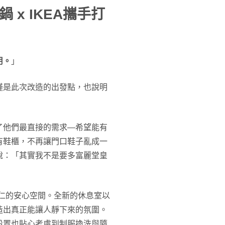
x IKEA攜手打
用。
」
僅是此次改造的出發點，也說明
了他們最直接的需求—希望能有
有鞋櫃，不再讓門口鞋子亂成一
說：「其實我不是要多富麗堂皇
同仁的安心空間。全新的休息室以
造出真正能讓人靜下來的氛圍。
設置也貼心考慮到制服換洗與隨