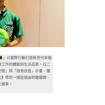
鍋
」以實際行動打造新世代幸福
視工作的體驗與生活品質。石二
空間」與「宿舍改造」計畫，攜
力
》
帶您一探這個由聆聽展開、
化變革。