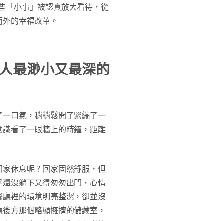
些「小事」被認真放大看待，從
而外的幸福改革。
人最渺小又最深的
了一口氣，稍稍鬆開了緊繃了一
意識看了一眼牆上的時鐘，距離
回家休息呢？回家固然舒服，但
乎還沒躺下又得匆匆出門，心情
餐廳裡的環境明亮整潔，卻並沒
廳後方那個略顯擁擠的儲藏室，