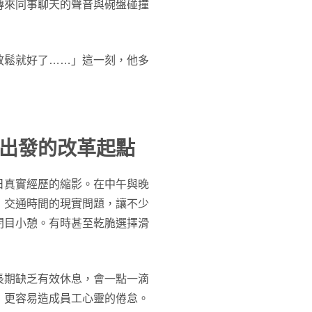
傳來同事聊天的聲音與碗盤碰撞
放鬆就好了……」這一刻，他多
出發的改革起點
日真實經歷的縮影。在中午與晚
：交通時間的現實問題，讓不少
閉目小憩。有時甚至乾脆選擇滑
長期缺乏有效休息，會一點一滴
，更容易造成員工心靈的倦怠。