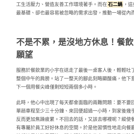
工生活壓力、營造友善工作環境著手。而在
石二鍋
，這
最基礎、卻也最容易被忽略的需求出發，推動一場從內
不是不累，是沒地方休息！餐飲
願望
服務於餐飲業的小宇在送走了最後一桌客人後，輕輕吐
整個中午的肩膀。站了一整天的腳此刻略顯酸痛，他下
下一個用餐尖峰僅剩短短兩個多小時。
此時，他心中出現了每天都會面臨的兩難問題：要不要
單趟車程至少三十分鐘、來回便超過一小時，到家後幾
反而更加焦躁疲累。不回去的話，又該去哪裡呢？縱使
有專屬於員工好好休息的空間。於是他習慣性地走向餐