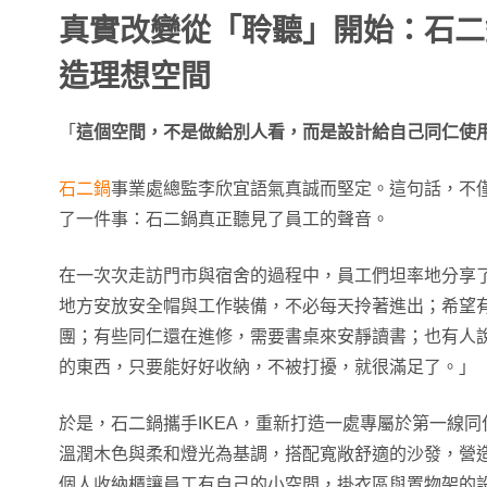
真實改變從「聆聽」開始：石二鍋 
造理想空間
「
這個空間，不是做給別人看，而是設計給自己同仁使
石二鍋
事業處總監李欣宜語氣真誠而堅定。這句話，不
了一件事：石二鍋真正聽見了員工的聲音。
在一次次走訪門市與宿舍的過程中，員工們坦率地分享
地方安放安全帽與工作裝備，不必每天拎著進出；希望
團；有些同仁還在進修，需要書桌來安靜讀書；也有人
的東西，只要能好好收納，不被打擾，就很滿足了。」
於是，石二鍋攜手IKEA，重新打造一處專屬於第一線
溫潤木色與柔和燈光為基調，搭配寬敞舒適的沙發，營
個人收納櫃讓員工有自己的小空間，掛衣區與置物架的