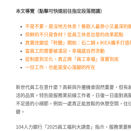
本文導覽（點擊可快速前往指定段落閱讀）
不是不累，是沒地方休息！餐飲人最渺小又最深的
保鮮的不只是食材！從員工休息出發的改革起點
真實改變從「聆聽」開始：石二鍋 x IKEA攜手打
當員工的需要被滿足，幸福感自然流動
從制度到文化，真正將「員工幸福」落實到底
一份工作，也能是安心落腳的所在
新世代員工在意什麼？高薪與升遷機會固然重要，但有
活的品質。特別是服務業前線工作者，日復一日面對高
不足道的小細節，例如一處真正能放鬆的休憩空間，往
鍵。
104人力銀行「2025員工福利大調查」指示，服務業