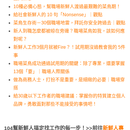
10種必備心態，幫職場新鮮人渡過最艱難的菜鳥期！
給社會新鮮人的 10 句「Nonsense」｜觀點
菜鳥生存術－30個職場地雷，拜託你安全跨過去｜觀點
新人到職怎麼都被晾在旁邊？職場菜鳥如我，該如何應
對呢？
新鮮人工作3個月就被Fire？！試用期沒過教會我的 5件
事
職場菜鳥成功通過試用期的關鍵：除了專業，還要掌握
13個「要」｜職場人際關係
做為商務人士，打扮不是重要，是細緻的必要｜職場穿
搭
給30歲以下工作者的職場建議：掌握你的特質建立個人
品牌，勇敢面對那些不能接受的事情吧！
104幫新鮮人搞定找工作的每一步！
>>前往
新鮮人專