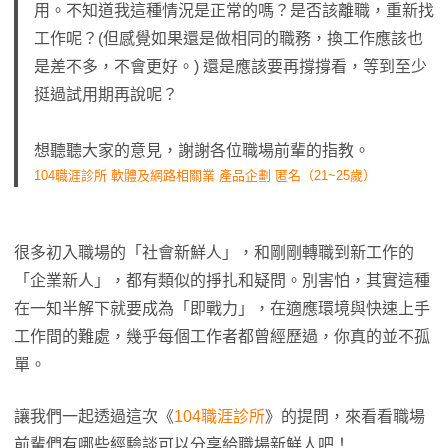
用。不知道我這種情況是正常的嗎？是否該離職，重新找
工作呢？(但感覺如果還是做相同的職務，換工作應該也
是差不多，不會更好。) 還是應該要再撐撐看，等到至少
挺過試用期再說呢？
想聽聽大家的意見，謝謝各位職場前輩的指教。
104職涯診所 軟體及網路相關業 產品企劃 匿名（21~25歲）
很多初入職場的「社會新鮮人」，和剛剛轉職到新工作的
「企業新人」，都有類似的掙扎和疑問。別害怕，其實這種
在一知半解下就要成為「即戰力」，在適應環境與快速上手
工作間的難處，幾乎每個工作者都曾經歷過，你真的並不孤
單。
讓我們一起透過這次《
104職涯診所
》的提問，來看看職場
前輩們有哪些經驗談可以分享給職場新鮮人吧！