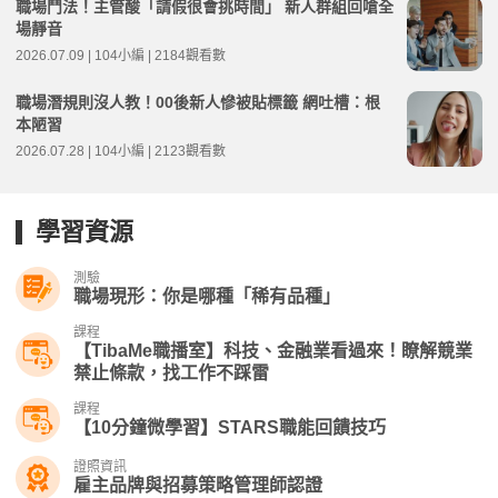
職場鬥法！主管酸「請假很會挑時間」 新人群組回嗆全
場靜音
2026.07.09 | 104小編 | 2184觀看數
職場潛規則沒人教！00後新人慘被貼標籤 網吐槽：根
本陋習
2026.07.28 | 104小編 | 2123觀看數
學習資源
測驗
職場現形：你是哪種「稀有品種」
課程
【TibaMe職播室】科技、金融業看過來！瞭解競業
禁止條款，找工作不踩雷
課程
【10分鐘微學習】STARS職能回饋技巧
證照資訊
雇主品牌與招募策略管理師認證