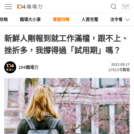
攻略
職場大小事
專題特輯
人資充電
法令權益
新鮮人剛報到就工作滿檔，跟不上、
挫折多，我撐得過「試用期」嗎？
2021.09.17
104職場力
27913
次觀看