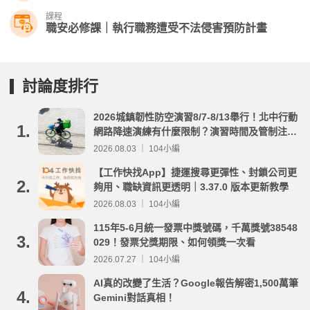
課程
職安必修課｜執行職務遭受不法侵害預防計畫
討論度排行
2026城鎮韌性防空演習8/7-8/13舉行！北中行動
1.
網路降速演練有什麼限制？演習時間及管制注意
事項整理
2026.08.03 ｜ 104小編
【工作快找App】捷運搜尋更彈性、封鎖公司更
2.
夠用、職缺資訊更透明｜3.37.0 版本更新教學
2026.08.03 ｜ 104小編
115年5-6月統一發票中獎號碼，千萬獎號38548
3.
029！發票兌獎期限、如何領獎一次看
2026.07.27 ｜ 104小編
AI真的改變了生活？Google報告解密1,500萬筆
4.
Gemini對話真相！