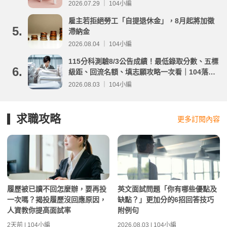
2026.07.29 ｜ 104小編
雇主若拒絕勞工「自提退休金」，8月起將加徵
5.
滯納金
2026.08.04 ｜ 104小編
115分科測驗8/3公告成績！最低錄取分數、五標
6.
級距、回流名額、填志願攻略一次看｜104落點
分析
2026.08.03 ｜ 104小編
求職攻略
更多訂閱內容
履歷被已讀不回怎麼辦，要再投
英文面試問題「你有哪些優點及
一次嗎？揭投履歷沒回應原因，
缺點？」更加分的6招回答技巧
人資教你提高面試率
附例句
2天前 | 104小編
2026.08.03 | 104小編