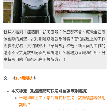
新鮮人碰到「撞牆期」該怎麼辦？什麼都不會、感覺自己就
像團隊的累贅，試用期還沒過就想離職？害怕履歷上的工作
經驗不好看，又怕被貼上「草莓族」標籤，新人面對工作的
適應不良究竟該如何面對與調適呢？職場力 x 職涯診所，分
享超實用的「職場小白困境解方」！
文／《
104職場力
》
本文導覽（點選連結可快速跳至該章節閱讀）
一報到就上工，累到每晚都在哭，該繼續撐過試用
期嗎？