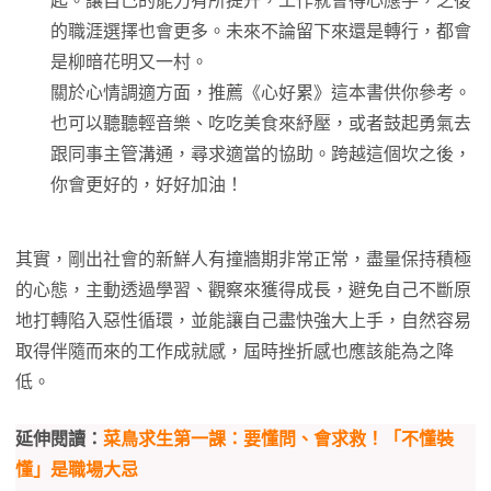
起。讓自己的能力有所提升，工作就會得心應手，之後
的職涯選擇也會更多。未來不論留下來還是轉行，都會
是柳暗花明又一村。
關於心情調適方面，推薦《心好累》這本書供你參考。
也可以聽聽輕音樂、吃吃美食來紓壓，或者鼓起勇氣去
跟同事主管溝通，尋求適當的協助。跨越這個坎之後，
你會更好的，好好加油！
其實，剛出社會的新鮮人有撞牆期非常正常，盡量保持積極
的心態，主動透過學習、觀察來獲得成長，避免自己不斷原
地打轉陷入惡性循環，並能讓自己盡快強大上手，自然容易
取得伴隨而來的工作成就感，屆時挫折感也應該能為之降
低。
延伸閱讀：
菜鳥求生第一課：要懂問、會求救！「不懂裝
懂」是職場大忌