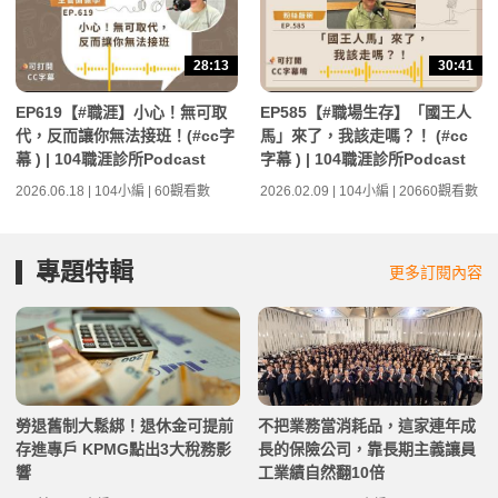
28:13
30:41
EP619【#職涯】小心！無可取
EP585【#職場生存】「國王人
代，反而讓你無法接班！(#cc字
馬」來了，我該走嗎？！ (#cc
幕 ) | 104職涯診所Podcast
字幕 ) | 104職涯診所Podcast
2026.06.18 | 104小編 | 60觀看數
2026.02.09 | 104小編 | 20660觀看數
專題特輯
更多訂閱內容
勞退舊制大鬆綁！退休金可提前
不把業務當消耗品，這家連年成
存進專戶 KPMG點出3大稅務影
長的保險公司，靠長期主義讓員
響
工業績自然翻10倍