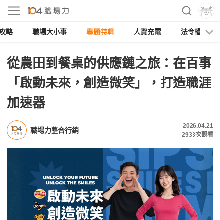
攻略
職場大小事
專題特輯
人資充電
法令權益
從農田到餐桌的供應鏈之旅：在百事
「啟動未來，創造微笑」，打造職涯
加速器
2026.04.21
職場力整合行銷
2933
次觀看