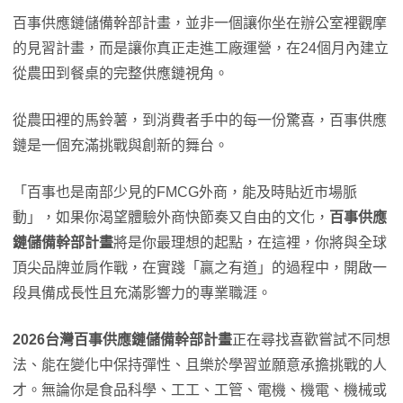
百事供應鏈儲備幹部計畫，並非一個讓你坐在辦公室裡觀摩
的見習計畫，而是讓你真正走進工廠運營，在24個月內建立
從農田到餐桌的完整供應鏈視角。
從農田裡的馬鈴薯，到消費者手中的每一份驚喜，百事供應
鏈是一個充滿挑戰與創新的舞台。
「百事也是南部少見的FMCG外商，能及時貼近市場脈
動」，如果你渴望體驗外商快節奏又自由的文化，
百事供應
鏈儲備幹部計畫
將是你最理想的起點，在這裡，你將與全球
頂尖品牌並肩作戰，在實踐「贏之有道」的過程中，開啟一
段具備成長性且充滿影響力的專業職涯。
2026
台灣百事供應鏈儲備幹部計畫
正在尋找喜歡嘗試不同想
法、能在變化中保持彈性、且樂於學習並願意承擔挑戰的人
才。無論你是食品科學、工工、工管、電機、機電、機械或