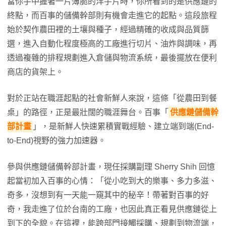
當你手中握著一片薄脆的洋芋片時，你所看到的是供應鏈的
終點，而百事的儲備幹部則有機會走進它的起點。這段旅程
始於契作農田裡的土壤與種子，經過精確的收成與品質篩
選，進入自動化程度極高的工廠進行切片、油炸與調味，再
透過複雜的排程規劃進入倉儲與物流系統，最後擺放在便利
商店的貨架上。
對於正站在職涯起點的社會新鮮人來說，這條「從農田到餐
桌」的路徑，正是最壯闊的職涯舞台。百事「
供應鏈儲備幹
部計畫
」，是新鮮人快速累積實戰經驗、建立端到端(End-
to-End)視野的強力加速器。
參與供應鏈儲備幹部計畫，現任採購副理 Sherry Shih 回憶
起當初加入百事的心情：「從小吃到大的樂事、多力多滋、
奇多，沒想到有一天能一窺其中的秘辛！帶著對百事的好
奇，我走進了位於台南的工廠，也因此真正看見供應鏈從上
到下的全貌。在這裡，能跨部門接觸採購、規劃到物流端，