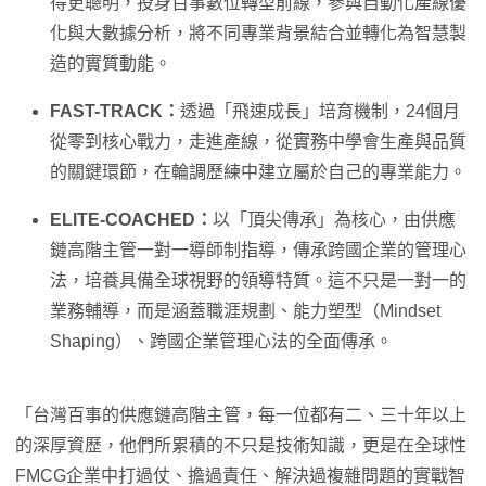
得更聰明，投身百事數位轉型前線，參與自動化產線優
化與大數據分析，將不同專業背景結合並轉化為智慧製
造的實質動能。
FAST-TRACK
：
透過「飛速成長」培育機制，24個月
從零到核心戰力，走進產線，從實務中學會生產與品質
的關鍵環節，在輪調歷練中建立屬於自己的專業能力。
ELITE-COACHED
：
以「頂尖傳承」為核心，由供應
鏈高階主管一對一導師制指導，傳承跨國企業的管理心
法，培養具備全球視野的領導特質。這不只是一對一的
業務輔導，而是涵蓋職涯規劃、能力塑型（Mindset
Shaping）、跨國企業管理心法的全面傳承。
「台灣百事的供應鏈高階主管，每一位都有二、三十年以上
的深厚資歷，他們所累積的不只是技術知識，更是在全球性
FMCG企業中打過仗、擔過責任、解決過複雜問題的實戰智