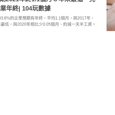
業年終| 104玩數據
93.8%的企業預期有年終，平均1.1個月，與2017年、
來最低，與2020年相比少0.05個月、約減一天半工資。
終調薪
擁有好薪情
產業面面觀
餐飲服務業
數85.6萬個超越疫前高點 揭密徵才主
增＆疫後暴衝重點產業 | 104玩數據
上路快滿一個月，104玩數據公布11月104人力銀行全
萬個，已刷新5月疫情爆發前85.2萬個的新高。各產業工作
、超越榜、彈力榜)，由五大產業同時拿下雙冠！包括：
導體設備
產業面面觀
軟體工程系統開發
∕半導體業、住宿∕餐飲服務業、一般製造業、批發∕零售∕傳
∕顧問∕研發∕設計業。
餐飲服務業