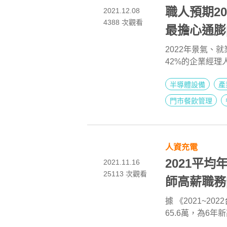
職人預期2
2021.12.08
4388
次觀看
最擔心通膨|
2022年景氣、
42%的企業經理
點；產業題材中
半導體設備
產
12月工作數89
體∕半導體」為首
門市餐飲管理
人資充電
2021平均
2021.11.16
25113
次觀看
師高薪職務
據 《2021~2
65.6萬，為6年