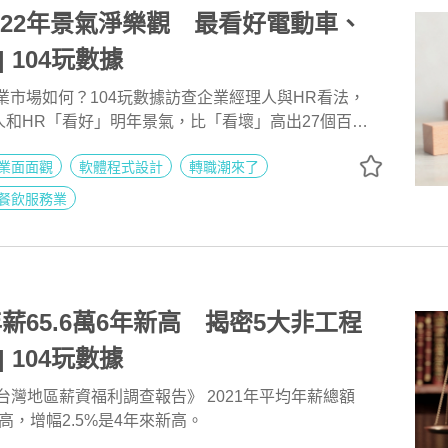
022年景氣淨樂觀 最看好電動車、
 104玩數據
就業市場如何？104玩數據訪查企業經理人與HR看法，
人和HR「看好」明年景氣，比「看壞」高出27個百分
，最看好電動車，元宇宙的看好度居主管心中第三名；
業面面觀
軟體程式設計
轉職潮來了
.7萬個再創歷史新高，年度徵才風雲產業以「電子資訊 ∕軟
，疫後反彈以「住宿∕餐飲服務業」最猛。
餐飲服務業
年薪65.6萬6年新高 揭密5大非工程
| 104玩數據
022台灣地區薪資福利調查報告》 2021年平均年薪總額
新高，增幅2.5%是4年來新高。