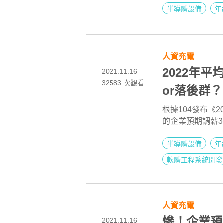
半導體設備
年
人資充電
2022年平
2021.11.16
32583
次觀看
or落後群？
104玩數
根據104發布《2
的企業預期調薪3.
126元。
半導體設備
年
軟體工程系統開發
人資充電
慘！企業預
2021.11.16