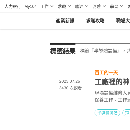
人力銀行
My104
工作
求職
職涯
測驗
學習
產業新訊
求職攻略
職場大
標籤結果
標籤『半導體設備』，共
百工的一天
工廠裡的神
2023.07.25
3436
次觀看
現場設備維修人
保養工作。工作
徐淯慈從小就喜
半導體設備
現
設備維修行業。
且電機與機械科
料以解決問題，