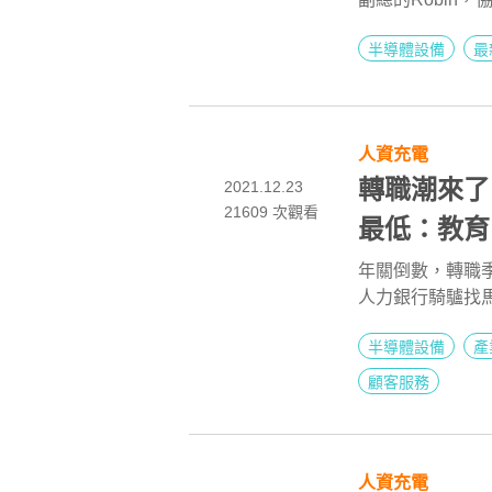
半導體卓越獎，技
半導體設備
最
年他以盡孝道說服
職場卻處處碰壁
起，進入中年企業
當半導體技術顧問
人資充電
罩生產設備訓練
IC設計，不賣
轉職潮來了
2021.12.23
21609
次觀看
最低：教育、傳媒 產業忠誠
軟體/半導體
年關倒數，轉職季
人力銀行騎驢找馬
43.4%，佔比
半導體設備
產
的前三大職務是：
做什麼職務，留在
顧客服務
多。
人資充電