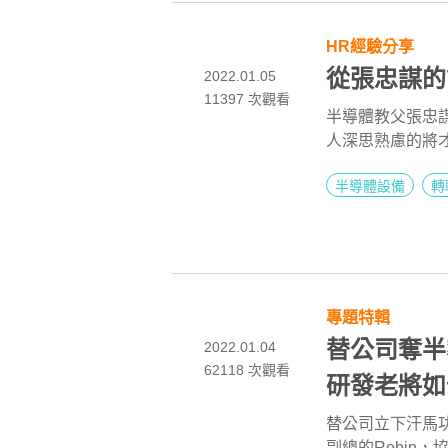
出，影響上班族
HR經驗分享
從張忠謀的
2022.01.05
11397
次觀看
半導體教父張忠
人深思熟慮的將
半導體設備
轉
專題特輯
替公司奪
2022.01.04
62118
次觀看
研發老將如
替公司立下汗馬
副總的Robin