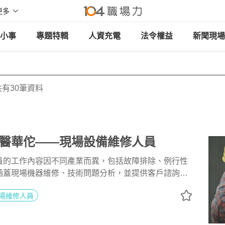
更多
小事
專題特輯
人資充電
法令權益
新聞現場
有30筆資料
醫華佗——現場設備維修人員
員的工作內容因不同產業而異，包括故障排除、例行性
涵蓋現場機器維修、技術問題分析，並提供客戶諮詢。
歡拆解玩具並嚮往發明家愛迪生，選讀電機科系，踏入
場維修人員
現場設備維修人員需具備研究精神、解決問題的能力，
系畢業生較適合進入此領域。維修過程中需搜尋大量資
其中辛苦的部分是處理新舊設備。對高健智而言，最大