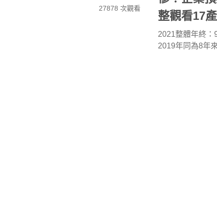
27878 次觀看
整觀看17產
2021整體年終：
2019年同為8年
半導體設備
年
人資充電
11月工作
2021.11.03
4561 次觀看
力＆缺口擴
疫情趨緩，五倍券
體工作數85.6
數三榜(主力榜
人壽保險業
半
電子資訊 ∕軟體
直銷業、法律∕會計
門市餐飲管理