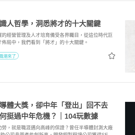
動與不動的關鍵仍在於薪資。
識人哲學，洞悉將才的十大關鍵
謀的經營管理及人才培育備受各界矚目，從這位時代巨
才佈局中，我們看到「將才」的十大關鍵。
職潮來了
半導體大獎，卻中年「登出」回不去
何挺過中年危機？｜104玩數據
功勞，就是職涯邁向高峰的保證？曾任半導體封測大廠
，協助公司晶圓產能創新高，開發銅製程讓公司獲得SEMI