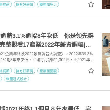
終調薪
擁有好薪情
職務知多少
均調薪3.1%調幅8年次低 你是領先群
完整觀看17產業2022年薪資調幅|
據
021企業年終及2022景氣調薪大調查》，2022年39.3%
1%創8年來次低，平均每月調薪1,302元，比2021年少
終調薪
擁有好薪情
產業面面觀
軟體程式設計
期2021年終1.1個月８年來最低 完