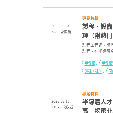
的成就感是導入
設備商的業務或
智鼓勵有研究精
專題特輯
製程、設備
2023.05.31
7889
次觀看
理（附熱門
製程工程師、設
製程，在半導體
挑戰，本文整理
半導體
半導體
職缺，大大提升
製程工程師
面
專題特輯
半導體人才
2022.02.16
21920
次觀看
高 揭密非