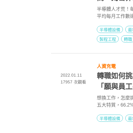
半導體人才荒！每
平均每月工作數達
半導體設備
最
製程工程
轉職
人資充電
轉職如何挑
2022.01.11
17957
次觀看
「願與員工
想換工作，怎麼挑
五大特質，66.
40歲以下的經理
半導體設備
最
員工共享獲利」
人資認為「覺得