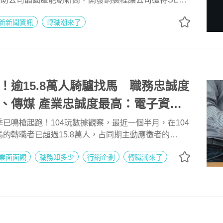
術精湛卻不善人際與管理，後期碰上母親生病，2020
新新聞資訊
轉職潮來了
自己退休；母親離世後，他在2021年的54歲中年重回
，中國有缺但他不想去，之前的薪水太高但企業請不
覺得太資深….。Robin的人生和職涯從此大轉彎，改
、自行接案IC設計、當科技部顧問/台灣捐贈捷克3D口
講師、帶海外大學及高雄科技大學研究生做天線及射頻
肝、不管人的技術專家，更快樂！
！逾15.8萬人騎驢找馬 職務忠誠度
度最高：電子資訊/
| 104玩數據
已鳴槍起跑！104玩數據觀察，最近一個半月，在104
的轉職者已超過15.8萬人，占同期主動應徵者的
創五年新高，另56.6%為待業求職。轉職者最不想繼續做
業面面觀
職務知多少
行銷企劃
轉職潮來了
學術/教育/輔導、軍警保全、文字/傳媒工作者；不論
原產業內，最死心塌地的以電子資訊 ∕軟體∕半導體最