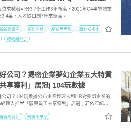
位求職者可分3.7份工作3年新高，2021年Q4半導體業
3.4萬，人才缺口創7年來新高。
新新聞資訊
業務開發
產業面面觀
職務知多少
轉職潮來了
好公司？揭密企業夢幻企業五大特質
共享獲利」居冠| 104玩數據
公司？104玩數據公布企業經理人和HR對夢幻企業的
2%經理人推崇「願與員工共享獲利」居冠；若依年紀，
人最在乎「能生活與工作平衡」，40歲以上青睞「願與
新新聞資訊
轉職潮來了
，呈現世代差異。至於徵兆會讓上班族想轉職？52%的
薪水被虧待」高居榜首。從夢幻企業以及離職徵兆可看