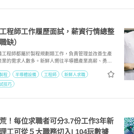
新設備並改造成更小的成品包裝。未來職涯發展可轉至
維修人員，重要的是持續保持穩定的產線及設備。高健
神、喜歡解決問題的人投身於這份工作。
工程師工作履歷面試，薪資行情總整
職缺）
備工程師都屬於製程規劃類工作，負責管理並改善生產
產業的需求人數多。新鮮人嚮往半導體產業高薪、勇於
「製程規劃」工作內容及履歷面試技巧，以及精選公司
製程
半導體設備
工程師
新鮮人求職
錄取率！
試技巧
荒！每位求職者可分3.7份工作3年新
理工可從５大職務切入| 104玩數據