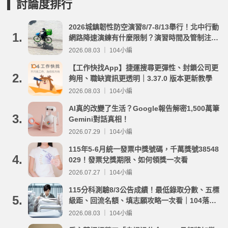
討論度排行
2026城鎮韌性防空演習8/7-8/13舉行！北中行動
1.
網路降速演練有什麼限制？演習時間及管制注意
事項整理
2026.08.03 ｜ 104小編
【工作快找App】捷運搜尋更彈性、封鎖公司更
2.
夠用、職缺資訊更透明｜3.37.0 版本更新教學
2026.08.03 ｜ 104小編
AI真的改變了生活？Google報告解密1,500萬筆
3.
Gemini對話真相！
2026.07.29 ｜ 104小編
115年5-6月統一發票中獎號碼，千萬獎號38548
4.
029！發票兌獎期限、如何領獎一次看
2026.07.27 ｜ 104小編
115分科測驗8/3公告成績！最低錄取分數、五標
5.
級距、回流名額、填志願攻略一次看｜104落點
分析
2026.08.03 ｜ 104小編