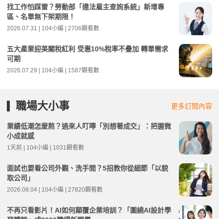
找工作怕踩雷？勞動部「違法雇主查詢系統」新增專
區、名單無下架期限！
2026.07.31 | 104小編 | 2706觀看數
五大產業迎美關稅紅利 受惠10%稅率不疊加 轉單需求
可期
2026.07.29 | 104小編 | 1587觀看數
職場大小事
更多訂閱內容
業績低潮怎麼熬？過來人叮嚀「別想著成交」：把握微
小成就感
1天前 | 104小編 | 1031觀看數
面試也要看公司外觀、洗手間？5招教你從細節「以貌
取公司」
2026.08.04 | 104小編 | 27820觀看數
不再只看影片！AI如何顛覆企業培訓？「圍繞AI設計學