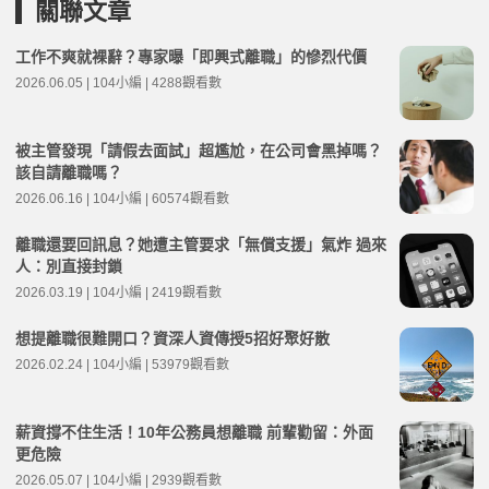
關聯文章
工作不爽就裸辭？專家曝「即興式離職」的慘烈代價
2026.06.05 | 104小編 | 4288觀看數
被主管發現「請假去面試」超尷尬，在公司會黑掉嗎？
該自請離職嗎？
2026.06.16 | 104小編 | 60574觀看數
離職還要回訊息？她遭主管要求「無償支援」氣炸 過來
人：別直接封鎖
2026.03.19 | 104小編 | 2419觀看數
想提離職很難開口？資深人資傳授5招好聚好散
2026.02.24 | 104小編 | 53979觀看數
薪資撐不住生活！10年公務員想離職 前輩勸留：外面
更危險
2026.05.07 | 104小編 | 2939觀看數