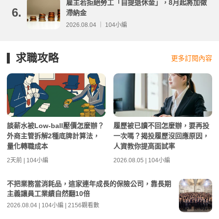
雇主若拒絕勞工「自提退休金」，8月起將加徵
6.
滯納金
2026.08.04 ｜ 104小編
求職攻略
更多訂閱內容
談薪水被Low-ball壓價怎麼辦？
履歷被已讀不回怎麼辦，要再投
外商主管拆解2種底牌計算法，
一次嗎？揭投履歷沒回應原因，
量化轉職成本
人資教你提高面試率
2天前 | 104小編
2026.08.05 | 104小編
不把業務當消耗品，這家連年成長的保險公司，靠長期
主義讓員工業績自然翻10倍
2026.08.04 | 104小編 | 2156觀看數