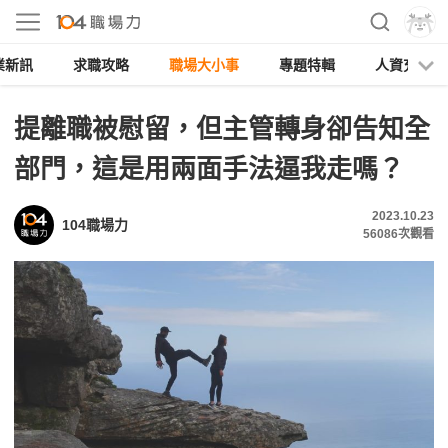
業新訊
求職攻略
職場大小事
專題特輯
人資充電
提離職被慰留，但主管轉身卻告知全
部門，這是用兩面手法逼我走嗎？
2023.10.23
104職場力
56086
次觀看