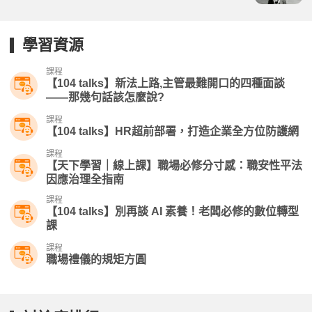
學習資源
課程
【104 talks】新法上路,主管最難開口的四種面談
——那幾句話該怎麼說?
課程
【104 talks】HR超前部署，打造企業全方位防護網
課程
【天下學習｜線上課】職場必修分寸感：職安性平法
因應治理全指南
課程
【104 talks】別再談 AI 素養！老闆必修的數位轉型
課​
課程
職場禮儀的規矩方圓