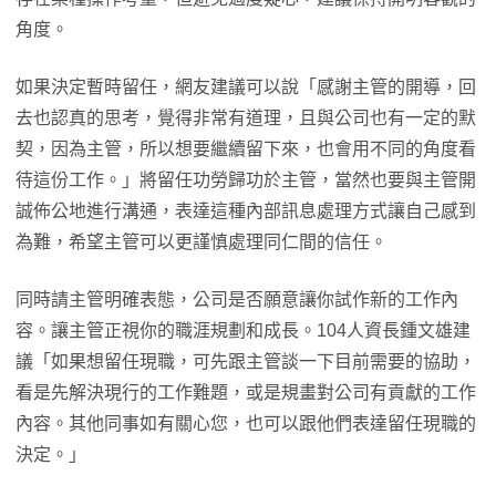
角度。
如果決定暫時留任，網友建議可以說「感謝主管的開導，回
去也認真的思考，覺得非常有道理，且與公司也有一定的默
契，因為主管，所以想要繼續留下來，也會用不同的角度看
待這份工作。」將留任功勞歸功於主管，當然也要與主管開
誠佈公地進行溝通，表達這種內部訊息處理方式讓自己感到
為難，希望主管可以更謹慎處理同仁間的信任。
同時請主管明確表態，公司是否願意讓你試作新的工作內
容。讓主管正視你的職涯規劃和成長。104人資長鍾文雄建
議「如果想留任現職，可先跟主管談一下目前需要的協助，
看是先解決現行的工作難題，或是規畫對公司有貢獻的工作
內容。其他同事如有關心您，也可以跟他們表達留任現職的
決定。」