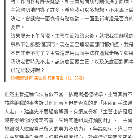
對工作內容有許多疑惑，和主管約面談討論後提了離職，
主管懇切地開導了許多，希望我可以多想想，不用馬上做
決定。會談完一面覺得有點感動，一面重新考慮是否真的
要走。
結果隔天下午發現，主管在面談結束後，就把我提離職的
事私下告訴整個部門。現在甚至連隔壁部門都知道，我是
不是非走不可了？主管這是用兩面手法在逼我走嗎？如果
我決定暫時先不走，該怎麼回覆主管？以及怎麼面對同事
眼光比較好呢？
104職涯診所 廣告業 行銷廣告（21~25歲）
雖然主管這種作法看似不當，依職場道德標準，主管其實不
該將離職的事告訴其他同事。但是否真的是「用兩面手法逼
人走」，建議先不要過度解讀。有網友分析「主管也許是還
沒有得到你的肯定答覆，先給其他組員打預防針」、「主管
想跟別人炫耀自己留人的努力及功力」，無論如何，這其中
存在某種操作考量，但避免過度疑心，建議保持開明客觀的