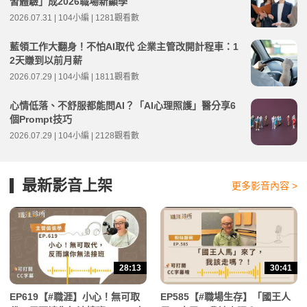
習體驗」成2026職場新顯學
2026.07.31 | 104小編 | 1281觀看數
藍領工作大翻身！不怕AI取代 企業主管改開計程車：1
2天賺到以前月薪
2026.07.29 | 104小編 | 1811觀看數
心情低落、不舒服都能問AI？「AI心理照護」醫分享6
個Prompt技巧
2026.07.29 | 104小編 | 2128觀看數
最新影音上架
更多影音內容 >
28:13
30:41
EP619【#職涯】小心！無可取
EP585【#職場生存】「國王人