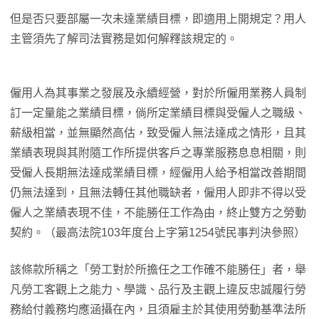
但是否只要部屬一次未達業績目標，即適用上開規定？用人
主管須先了解司法實務是如何解釋該規定的。
僱用人為其事業之發展及永續經營，對於所僱用業務人員制
訂一定量能之業績目標，倘所定業績目標與受僱人之職級、
薪級相當，並無顯然高估，致受僱人無法達成之情形，且其
業績表現與其附隨工作所提供客戶之專業服務息息相關，則
受僱人長期無法達成業績目標，經僱用人給予相當改善期間
仍無法達到，且無法轉任其他職缺者，僱用人即非不得以受
僱人之業績表現不佳，不能勝任工作為由，終止雙方之勞動
契約。（最高法院103年度台上字第1254號民事判決參照）
該條款所稱之「勞工對於所擔任之工作確不能勝任」者，舉
凡勞工客觀上之能力、學識、品行及主觀上違反忠誠履行勞
務給付義務均應涵攝在內，且須雇主於其使用勞動基準法所