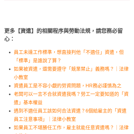
更多【資遣】的相關程序與勞動法規，請您務必留
心：
員工未達工作標準，想直接判他「不適任」資遣，但
「標準」是誰說了算？
如果被資遣，還需要遵守「競業禁止」義務嗎？｜法律
小教室
資遣員工是不容小覷的勞資問題，HR務必謹慎為之
老闆可以一言不合就資遣我嗎？勞工一定要知道的「資
遣」基本權益
遇到不適任員工該如何合法資遣？6個給雇主的「資遣
員工注意事項」｜法律小教室
如果員工不堪勝任工作，雇主就能任意資遣嗎？｜法律