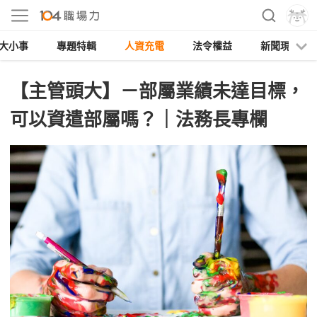
大小事
專題特輯
人資充電
法令權益
新聞現場
【主管頭大】－部屬業績未達目標，
可以資遣部屬嗎？｜法務長專欄