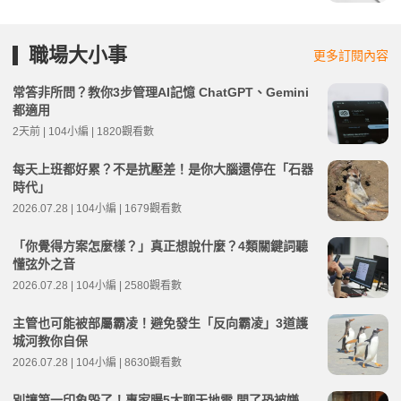
職場大小事
更多訂閱內容
常答非所問？教你3步管理AI記憶 ChatGPT、Gemini
都適用
2天前 | 104小編 | 1820觀看數
每天上班都好累？不是抗壓差！是你大腦還停在「石器
時代」
2026.07.28 | 104小編 | 1679觀看數
「你覺得方案怎麼樣？」真正想說什麼？4類關鍵詞聽
懂弦外之音
2026.07.28 | 104小編 | 2580觀看數
主管也可能被部屬霸凌！避免發生「反向霸凌」3道護
城河教你自保
2026.07.28 | 104小編 | 8630觀看數
別讓第一印象毀了！專家曝5大聊天地雷 問了恐被嫌