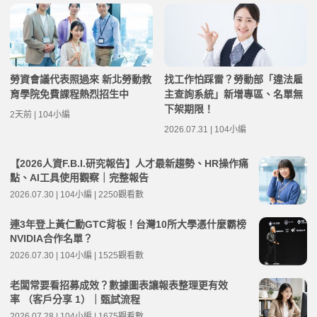
勞資會議代表照過來 新北勞動教
找工作怕踩雷？勞動部「違法雇
育學院免費課程熱烈招生中
主查詢系統」新增專區、名單無
下架期限！
2天前 | 104小編
2026.07.31 | 104小編
【2026人資F.B.I.研究報告】人才最新趨勢、HR操作痛
點、AI工具使用觀察｜完整報告
2026.07.30 | 104小編 | 2250觀看數
連3年登上黃仁勳GTC背板！台灣10所大學憑什麼霸榜
NVIDIA合作名單？
2026.07.30 | 104小編 | 1525觀看數
老闆常要看招募成效？數據圖表讓報表整理更有效
率 （客戶分享 1）｜甄試流程
2026.07.28 | 104小編 | 1675觀看數