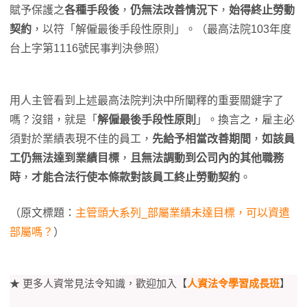
賦予保護之
各種手段後
，
仍無法改善情況下
，
始得終止勞動
契約
，以符「解僱最後手段性原則」。（最高法院103年度
台上字第1116號民事判決參照）
用人主管看到上述最高法院判決中所闡釋的重要關鍵字了
嗎？沒錯，就是「
解僱最後手段性原則
」。換言之，雇主必
須對於業績表現不佳的員工，
先給予相當改善期間
，
如該員
工仍無法達到業績目標
，
且無法調動到公司內的其他職務
時
，
才能合法行使本條款對該員工終止勞動契約
。
（原文標題：
主管頭大系列_部屬業績未達目標，可以資遣
部屬嗎？
）
★ 更多人資常見法令知識，歡迎加入【
人資法令學習成長班
】