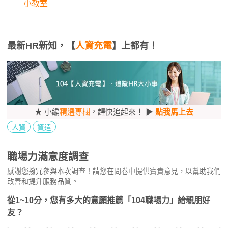
小教室
最新HR新知，【
人資充電
】上都有！
★ 小編
精選專欄
，趕快追起來！ ▶
點我馬上去
人資
資遣
職場力滿意度調查
感謝您撥冗參與本次調查！請您在問卷中提供寶貴意見，以幫助我們
改善和提升服務品質。
從1~10分，您有多大的意願推薦「104職場力」給親朋好
友？