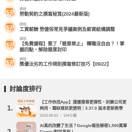
課程
勞動契約之撰寫秘笈(2024最新版)
課程
工資薪酬 勞健保常見爭議案例及薪資結構調整
課程
【免費課程】簽了「競業禁止」 轉職沒自由？！掌
握四點，解除競業封印
課程
獎優汰劣的工作規則撰寫修訂技巧【09/22】
討論度排行
【工作快找App】捷運搜尋更彈性、封鎖公司更
1.
夠用、職缺資訊更透明｜3.37.0 版本更新教學
2026.08.03 ｜ 104小編
AI真的改變了生活？Google報告解密1,500萬筆
2.
Gemini對話真相！