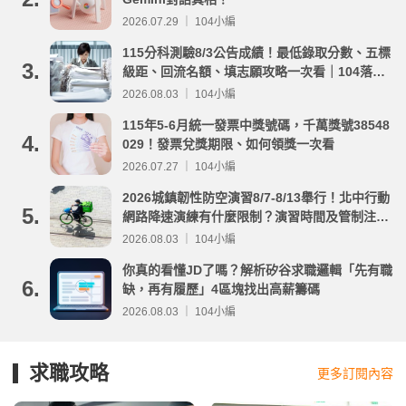
2026.07.29 ｜ 104小編
115分科測驗8/3公告成績！最低錄取分數、五標
3.
級距、回流名額、填志願攻略一次看｜104落點
分析
2026.08.03 ｜ 104小編
115年5-6月統一發票中獎號碼，千萬獎號38548
4.
029！發票兌獎期限、如何領獎一次看
2026.07.27 ｜ 104小編
2026城鎮韌性防空演習8/7-8/13舉行！北中行動
5.
網路降速演練有什麼限制？演習時間及管制注意
事項整理
2026.08.03 ｜ 104小編
你真的看懂JD了嗎？解析矽谷求職邏輯「先有職
6.
缺，再有履歷」4區塊找出高薪籌碼
2026.08.03 ｜ 104小編
求職攻略
更多訂閱內容