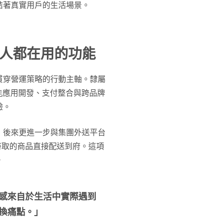
結著真實用戶的生活場景。
人都在用的功能
貫穿營運策略的行動主軸。隸屬
能應用開發、支付整合與跨品牌
驗。
，後來更進一步與集團外送平台
p內隨時取的商品直接配送到府。這項
。
感來自於生活中實際遇到
換痛點。」